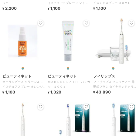
ック
イスチュアスプレー ミント ３
イスチャスプレー ３０ＭＬ
2,200
０ＭＬ
1,100
1,100
¥
¥
¥
ビューティネット
ビューティネット
フィリップス
オーラルピース クリーン＆モ
ＭＡＫＥＢＲＥＡＴＨ ハミガ
フィリップス ソニッケアー 電
イスチュアスプレー オレンジ
キ １００ｇ
動歯ブラシ ダイヤモンドクリ
３０ＭＬ
1,100
1,320
ーン9000 ホワイト
43,890
¥
¥
¥