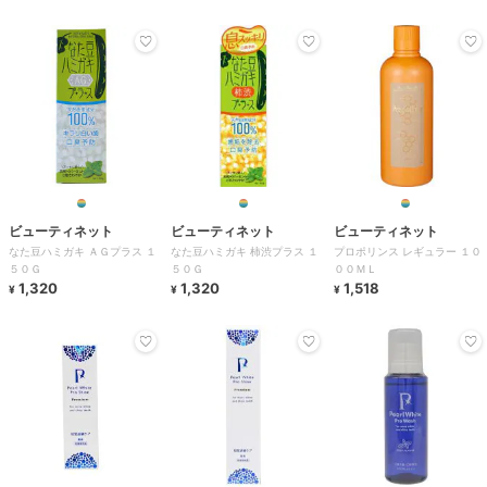
ビューティネット
ビューティネット
ビューティネット
なた豆ハミガキ ＡＧプラス １
なた豆ハミガキ 柿渋プラス １
プロポリンス レギュラー １０
５０Ｇ
５０Ｇ
００ＭＬ
1,320
1,320
1,518
¥
¥
¥