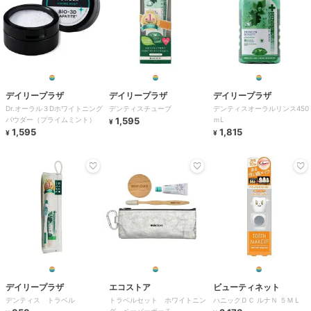
デイリープラザ
デイリープラザ
デイリープラザ
Dr.オーラル３Dホワイトニング
デンティスチューブ
デンティスオーラルリンス450
パウダー（プライムミント）
1,595
ｍL
¥
1,595
1,815
¥
¥
デイリープラザ
エコストア
ビューティネット
デンティス トラベル
トラベルセット ホワイトニン
ハニックＤＣ ルナＮ ５ＭＬ