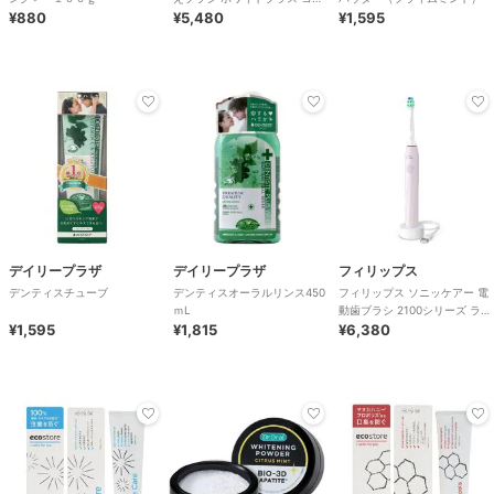
¥880
パクト 3本組 ホワイト
¥5,480
¥1,595
デイリープラザ
デイリープラザ
フィリップス
デンティスチューブ
デンティスオーラルリンス450
フィリップス ソニッケアー 電
ｍL
動歯ブラシ 2100シリーズ ライ
¥1,595
¥1,815
トピンク
¥6,380