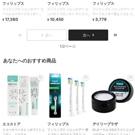
フィリップス
フィリップス
フィリップス
フィリップス ソニッケアー コ
フィリップス ソニッケアー コ
フィリップス ソニッケアー パ
ードレスパワーフロッサー
ンパクトフロッサー ライトパ
ワーフロッサー替えノズル ス
3000 ミント
17,380
ープル
10,450
タンダード
3,779
¥
¥
¥
前へ
次へ
1/2ページ
あなたへのおすすめ商品
エコストア
フィリップス
デイリープラザ
トゥースペースト＜ホワイトニ
フィリップス ソニッケアー 替
Dr.オーラル３Dホワイトニング
ング＞ １００ｇ
えブラシ ホワイトプラス コン
パウダー（プライムミント）