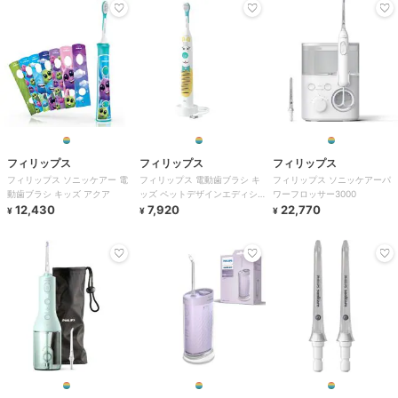
フィリップス
フィリップス
フィリップス
フィリップス ソニッケアー 電
フィリップス 電動歯ブラシ キ
フィリップス ソニッケアーパ
動歯ブラシ キッズ アクア
ッズ ペットデザインエディシ
ワーフロッサー3000
12,430
ョン
7,920
22,770
¥
¥
¥