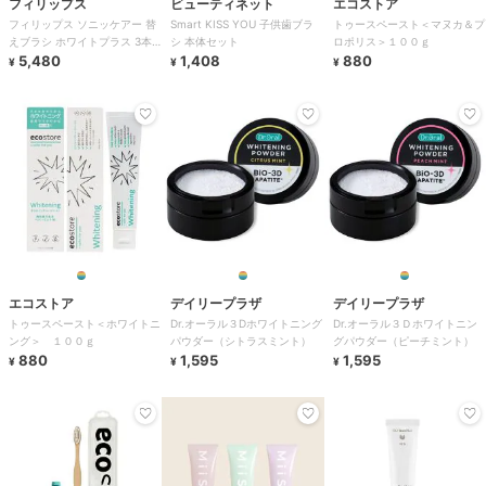
フィリップス
ビューティネット
エコストア
フィリップス ソニッケアー 替
Smart KISS YOU 子供歯ブラ
トゥースペースト＜マヌカ＆プ
えブラシ ホワイトプラス 3本
シ 本体セット
ロポリス＞１００ｇ
組 ホワイト
5,480
1,408
880
¥
¥
¥
エコストア
デイリープラザ
デイリープラザ
トゥースペースト＜ホワイトニ
Dr.オーラル３Dホワイトニング
Dr.オーラル３Ｄホワイトニン
ング＞ １００ｇ
パウダー（シトラスミント）
グパウダー（ピーチミント）
880
1,595
1,595
¥
¥
¥