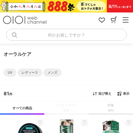
コ
ン
テ
ン
ツ
へ
何かお探しですか？
ス
キ
ッ
オーラルケア
プ
UV
レディース
メンズ
81
並び替え
表示
コーディネート
特集
すべての商品
(0件)
(3件)