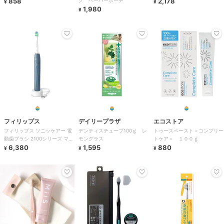
858
グ ペーパーポーチ
2,178
¥
¥
1,980
¥
フィリップス
デイリープラザ
エコストア
フィリップス ソニッケアー 電
デンティスチューブ100ｇ レ
トゥースペースト＜コンプリー
動歯ブラシ 2100シリーズ マリ
モングラス
トケア＞ １００ｇ
ンブルー
6,380
1,595
880
¥
¥
¥