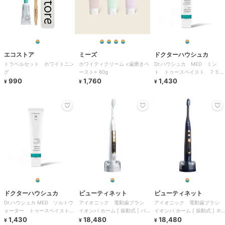
エコストア
ミーズ
ドクターハウシュカ
トラベルセット ホワイトニン
ホワイティクリーム <歯磨きペ
Dr.ハウシュカ MED ミン
グ
ースト> 60g
ト トゥースペイスト ７５ｍ
990
1,760
ｌ
1,430
¥
¥
¥
ドクターハウシュカ
ビューティネット
ビューティネット
Dr.ハウシュカ MED ソルトウ
アイオニック 電動歯ブラシ
アイオニック 電動歯ブラシ
ォーター トゥースペイスト
イオンパ ホーム [ 振動式 ] パ
イオンパ ホーム [ 振動式 ] ネ
７５ｍｌ
1,430
ールホワイト
18,480
イビーブルー
18,480
¥
¥
¥