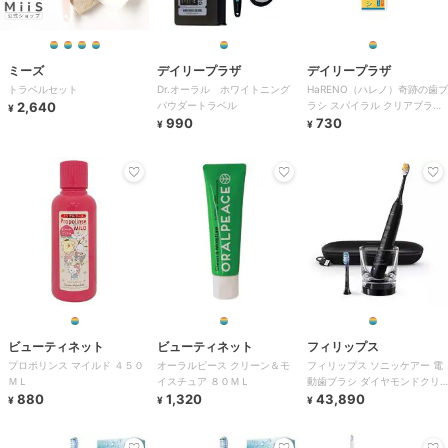
ミーズ
デイリープラザ
デイリープラザ
トラベルセット
Dr.オーラル ホワイトニング
HaRENO（ハレノ）奇跡の歯ブ
2,640
パウダートラベル
ラシ スパイラル クリアブラッ
¥
990
ク
730
¥
¥
ビューティネット
ビューティネット
フィリップス
プロポリンス マイルド ４５０
オーラルピース クリーン＆モ
フィリップス ソニッケアー 電
ＭＬ
イスチュア ８０ＭＬ
動歯ブラシ ダイヤモンドクリ
880
1,320
ーン9000 ブラック
43,890
¥
¥
¥