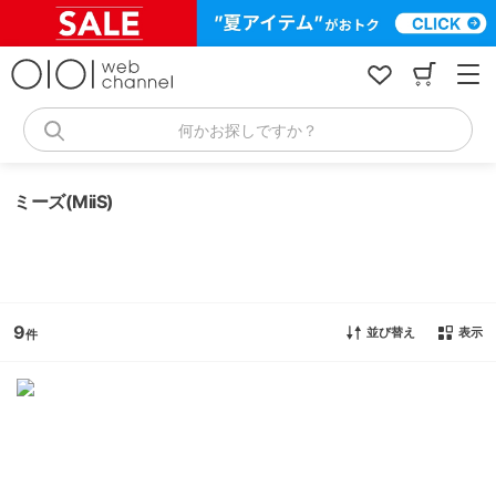
コ
ン
テ
ン
ツ
へ
何かお探しですか？
ス
キ
ッ
ミーズ(MiiS)
プ
9
並び替え
表示