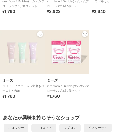
mm flora＊Bubble(エムエムフ
mm flora＊Bubble(エムエムフ
トラベルセット
ローラバブル) マスカットミン
ローラバブル) 5個セット
ト風味 2個セット
¥1,760
¥3,923
¥2,640
ミーズ
ミーズ
ホワイティクリーム <歯磨きペ
mm flora＊Bubble(エムエムフ
ースト> 60g
ローラバブル) 2個セット
¥1,760
¥1,760
あなたが興味を持ちそうなショップ
スロウワー
エコストア
レブロン
ドクターケイ