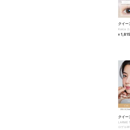
クイー
Kaica 
1,81
¥
クイー
LARME
ロゲルW