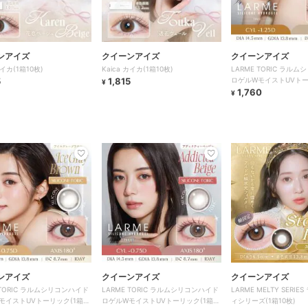
ンアイズ
クイーンアイズ
クイーンアイズ
カイカ(1箱10枚)
Kaica カイカ(1箱10枚)
LARME TORIC ラル
5
1,815
ロゲルWモイストUVトー
¥
枚)
1,760
¥
ンアイズ
クイーンアイズ
クイーンアイズ
 TORIC ラルムシリコンハイド
LARME TORIC ラルムシリコンハイド
LARME MELTY SERI
モイストUVトーリック(1箱10
ロゲルWモイストUVトーリック(1箱10
ィシリーズ(1箱10枚)