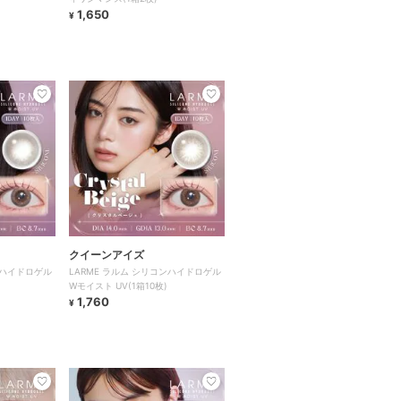
1,650
¥
クイーンアイズ
ンハイドロゲル
LARME ラルム シリコンハイドロゲル
Wモイスト UV(1箱10枚)
1,760
¥