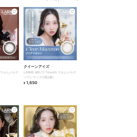
クイーンアイズ
th ラルムメルテ
LARME MELTY 1month ラルムメルテ
ィワンマンス(1箱2枚)
1,650
¥