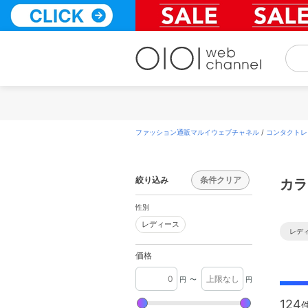
コ
ン
テ
ン
ツ
へ
ス
キ
ッ
プ
ファッション通販マルイウェブチャネル
/
コンタクトレ
絞り込み
条件クリア
カラ
性別
レディース
レディース
レデ
価格
円
〜
円
124