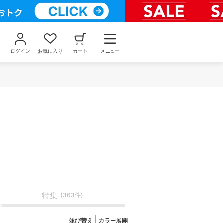
ログイン
お気に入り
カート
メニュー
特集
(363件)
並び替え
カラー展開