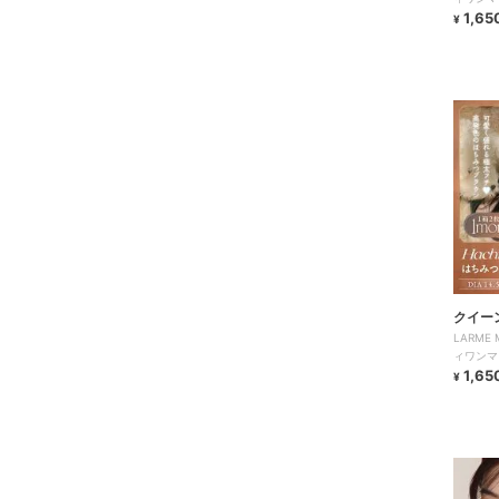
1,65
¥
クイー
LARME
ィワンマ
1,65
¥