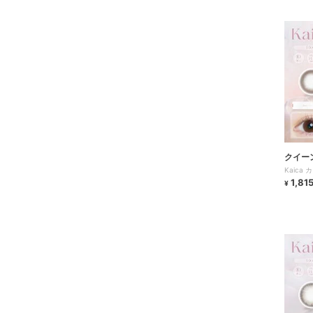
クイー
Kaica 
1,81
¥