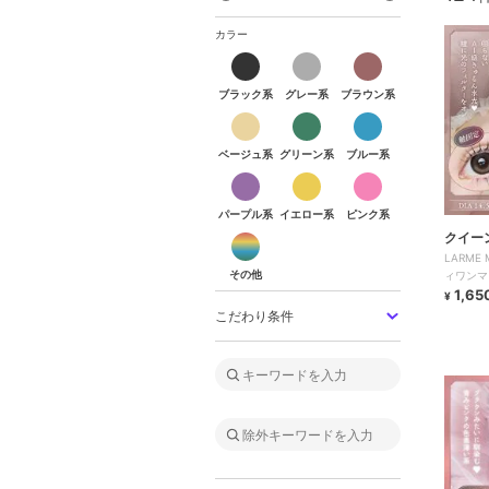
カラー
ブラック系
グレー系
ブラウン系
ブラック系
グレー系
ブラウン系
ベージュ系
グリーン系
ブルー系
ベージュ系
グリーン系
ブルー系
パープル系
イエロー系
ピンク系
パープル系
イエロー系
ピンク系
その他
クイー
LARME
その他
ィワンマ
1,65
¥
こだわり条件