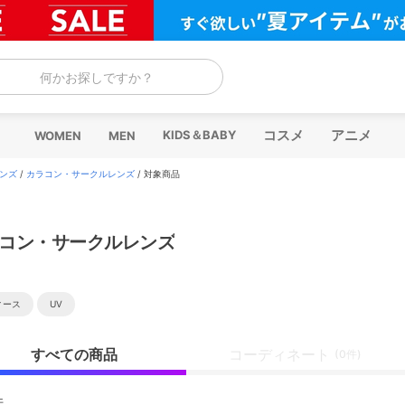
何かお探しですか？
コスメ
アニメ
KIDS＆BABY
WOMEN
MEN
ンズ
/
カラコン・サークルレンズ
/
対象商品
コン・サークルレンズ
ィース
UV
すべての商品
コーディネート
(0件)