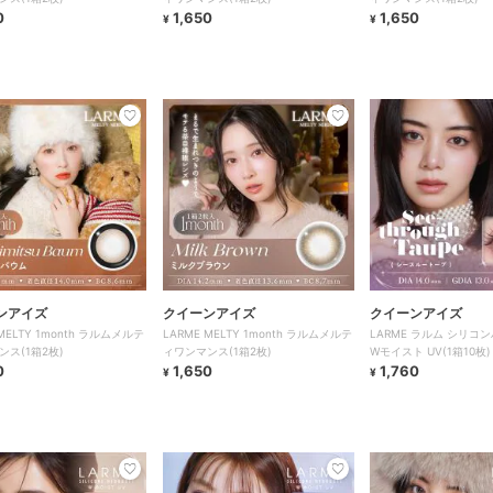
0
1,650
1,650
¥
¥
ンアイズ
クイーンアイズ
クイーンアイズ
 MELTY 1month ラルムメルテ
LARME MELTY 1month ラルムメルテ
LARME ラルム シリコ
ンス(1箱2枚)
ィワンマンス(1箱2枚)
Wモイスト UV(1箱10枚)
0
1,650
1,760
¥
¥