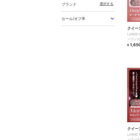
選択する
ブランド
セール/オフ率
クイー
LARME
ィワンマ
1,65
¥
クイー
LARME
ィワンマ