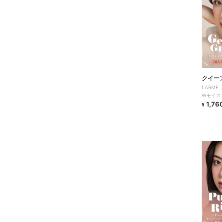
クイー
LARM
Wモイスト
1,76
¥