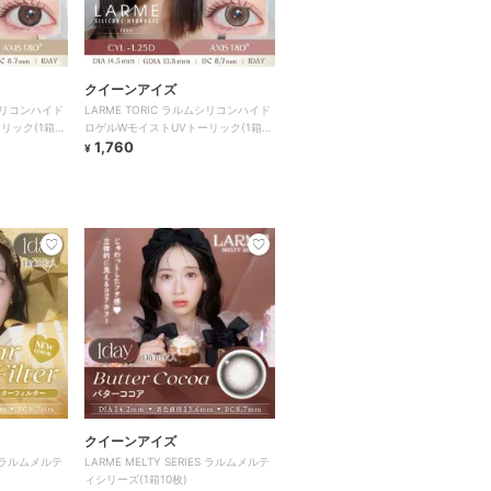
クイーンアイズ
ムシリコンハイド
LARME TORIC ラルムシリコンハイド
リック(1箱10
ロゲルWモイストUVトーリック(1箱10
枚)
1,760
¥
クイーンアイズ
ES ラルムメルテ
LARME MELTY SERIES ラルムメルテ
ィシリーズ(1箱10枚)