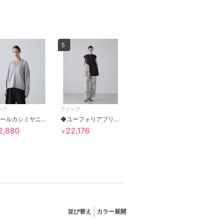
5
ーア
アドーア
◆ウールカシミヤニット
◆ユーフォリアプリントパンツ
2,880
22,176
￥
並び替え
カラー展開