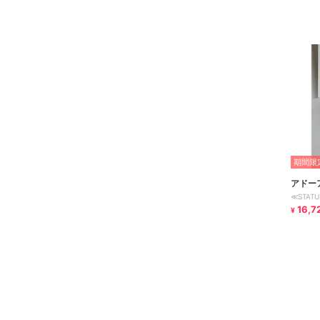
期間限定
アドー
≪STA
16,7
¥