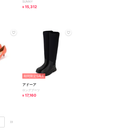
SUNNY
15,312
¥
期間限定SALE
アドーア
ロングブーツ
17,160
¥