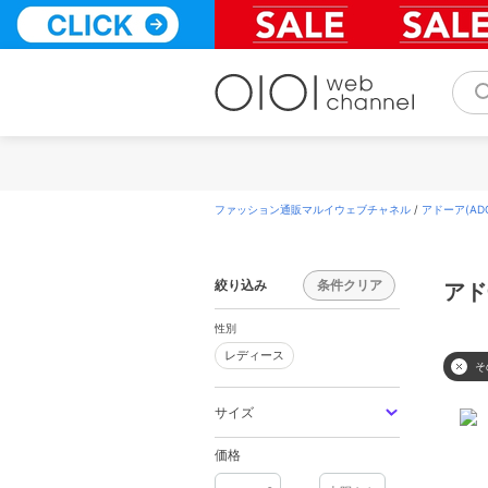
コ
ン
テ
ン
ツ
へ
ス
キ
ッ
プ
ファッション通販マルイウェブチャネル
/
アドーア(ADO
絞り込み
条件クリア
アド
性別
レディース
レディース
そ
サイズ
価格