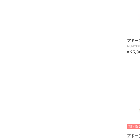
アドー
HUNTER o
25,3
¥
期間限定
アドー