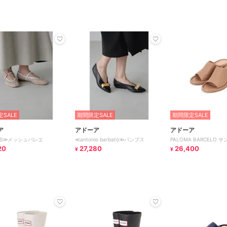
SALE
期間限定SALE
期間限定SALE
ア
アドーア
アドーア
TUS≫メッシュバレエ
≪antonio barbato≫パンプス
PALOMA BARCELO 
20
27,280
26,400
¥
¥