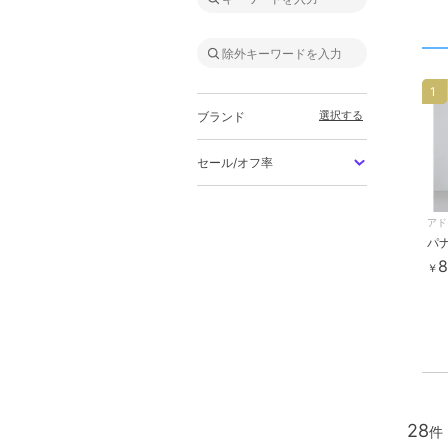
1
選択する
ブランド
セール/オフ率
アド
8
￥
28