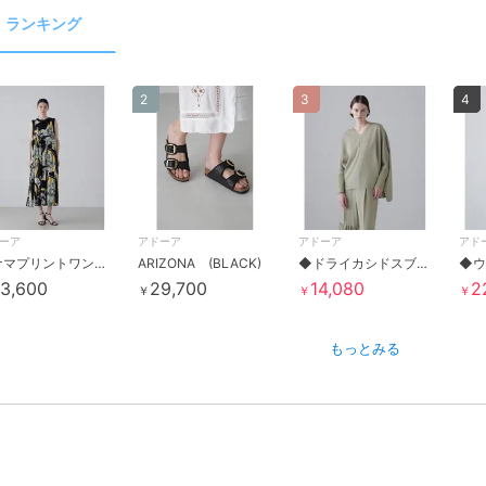
ランキング
2
3
4
ーア
アドーア
アドーア
アド
パナマプリントワンピース
ARIZONA (BLACK)
◆ドライカシドスブラウス
3,600
29,700
14,080
2
￥
￥
￥
もっとみる