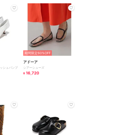
期間限定60%OFF
アドーア
≫メッシュパンプ
シアーシューズ
16,720
¥