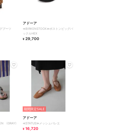
アドーア
グブーツ
≪BIRKENSTOCK≫ボストンビッグバ
ックルHEX
29,700
¥
期間限定SALE
アドーア
EN (GRAY)
≪STATUS≫メッシュバレエ
16,720
¥