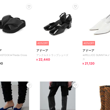
40%OFF
40%OFF
ア
アドーア
アドーア
NSTOCK≫Theda Cross
アンクルストラップシューズ
≪PELLICO SUNNY
22,440
ス
¥
00
21,120
¥