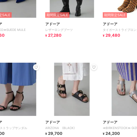
SALE
期間限定SALE
期間限定SALE
ア
アドーア
アドーア
CO≫SUEDE MULE
レザーロングブーツ
タイガーストライプロン
60
27,280
29,480
¥
¥
ア
アドーア
アドーア
ストラップサンダル
ARIZONA (BLACK)
≪BIRKENSTOCK≫ GIZ
00
29,700
24,200
¥
¥