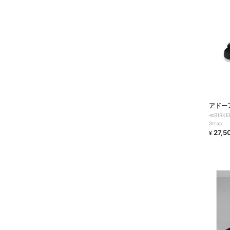
アドー
≪BIRKE
Strap
27,5
¥