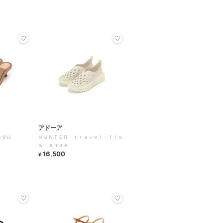
アドーア
サンダル
ＨＵＮＴＥＲ ｔｒａｖｅｌ ｆｌｏ
ｗ ｓｈｏｅ
16,500
¥