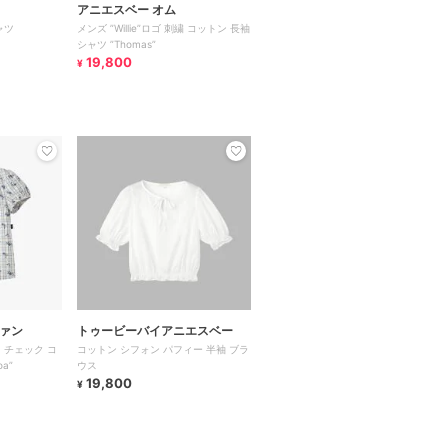
アニエスベー オム
ャツ
メンズ ”Willie”ロゴ 刺繍 コットン 長袖
シャツ ”Thomas”
19,800
¥
ファン
トゥービーバイアニエスベー
 チェック コ
コットン シフォン パフィー 半袖 ブラ
a”
ウス
19,800
¥