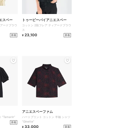
エスベー
トゥービーバイアニエスベー
ィアードブラウ
コットン 2段フレア ティアードブラウ
ス
23,100
新着
新着
¥
アニエスベーファム
Tamarin”
ハートプリント コットン 半袖 シャツ
”Ginette”
新着
33,000
新着
¥