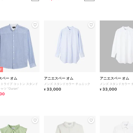
F
スベー オム
アニエスベー オム
アニエスベー オム
ストライプ コットン スタンド
メンズ スタンドカラー チュニック
メンズ スタンドカラー 
ャツ ”Ouran”
33,000
33,000
¥
¥
00