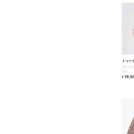
トゥー
コットン
ウス
19,8
¥