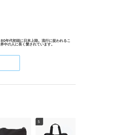
、80年代初頭に日本上陸。流行に捉われるこ
5