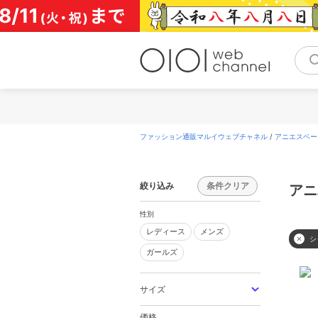
コ
ン
テ
ン
ツ
へ
ス
キ
ッ
プ
ファッション通販マルイウェブチャネル
/
アニエスベー(a
絞り込み
条件クリア
アニ
性別
レディース
メンズ
レディース
メンズ
シ
ガールズ
ガールズ
サイズ
価格