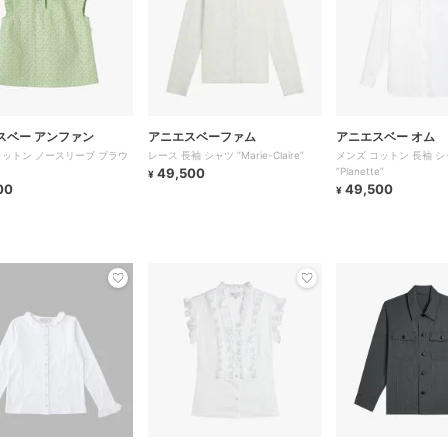
スベー アンファン
アニエスベーファム
アニエスベー オム
コットン ノースリーブ ブラウ
レース 長袖 シャツ ”Marie-Claire”
メンズ コットン 長袖 シ
49,500
”Planette”
¥
00
49,500
¥