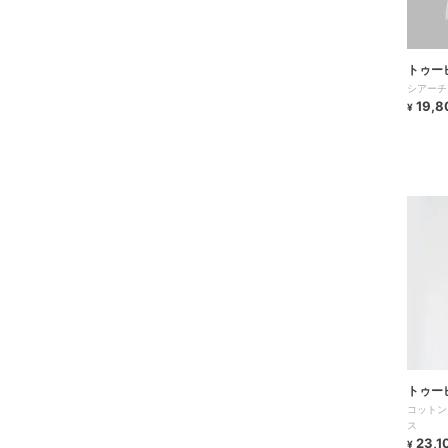
トゥー
シアーチ
19,8
¥
トゥー
コットン
ス
23,1
¥