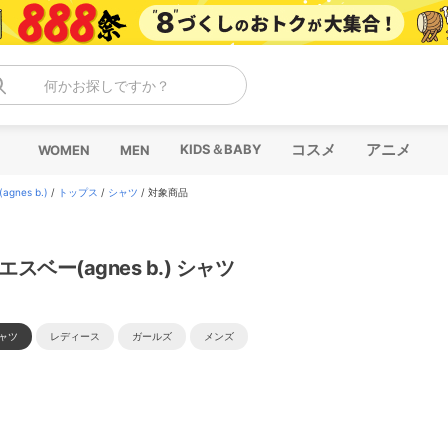
何かお探しですか？
コスメ
アニメ
KIDS＆BABY
WOMEN
MEN
gnes b.)
/
トップス
/
シャツ
/
対象商品
エスベー(agnes b.) シャツ
ャツ
レディース
ガールズ
メンズ