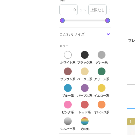
円
〜
円
こだわりサイズ
フレ
カラー
ホワイト系
ブラック系
グレー系
ホワイト系
ブラック系
グレー系
ブラウン系
ベージュ系
グリーン系
ブラウン系
ベージュ系
グリーン系
ブルー系
パープル系
イエロー系
ブルー系
パープル系
イエロー系
ピンク系
レッド系
オレンジ系
ピンク系
レッド系
オレンジ系
シルバー系
その他
1
シルバー系
その他