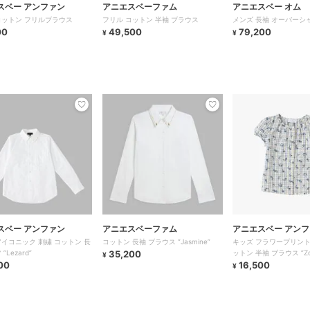
スベー アンファン
アニエスベーファム
アニエスベー オム
コットン フリルブラウス
フリル コットン 半袖 ブラウス
メンズ 長袖 オーバーシ
00
49,500
79,200
¥
¥
スベー アンファン
アニエスベーファム
アニエスベー アン
アイコニック 刺繍 コットン 長
コットン 長袖 ブラウス ”Jasmine”
キッズ フラワープリント
”Lezard”
35,200
ットン 半袖 ブラウス ”Zo
¥
00
16,500
¥