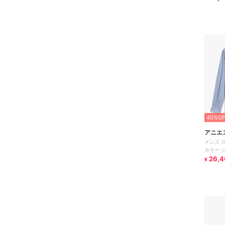
40%OF
アニエ
メンズ 
カラー シ
26,4
¥