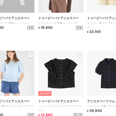
ビーバイアニエスベー
トゥービーバイアニエスベー
トゥービーバイアニ
ェック 長袖 ニットシャツ
シアーチェック 長袖 ニットシャツ
コットン 2段フレア テ
00
19,800
ス
新着
新着
¥
23,100
¥
30%OFF
ビーバイアニエスベー
トゥービーバイアニエスベー
アニエスベーファム
 2段フレア ティアードブラウ
コットンローン フレアスリーブ ブラ
ジャージー 半袖 ブラウス ”
ウス
39,600
¥
00
13,860
新着
再入荷
¥