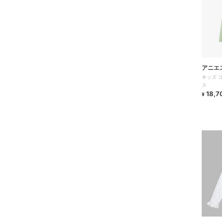
アニエ
キッズ 
ス
18,7
¥