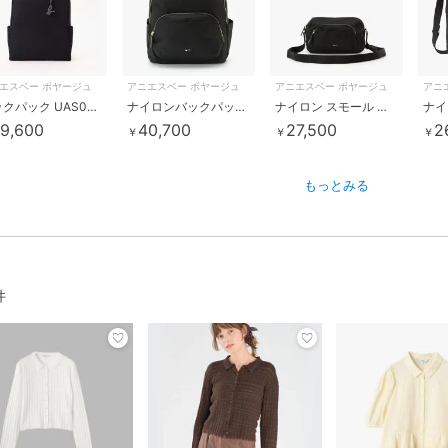
エスベー ボヤージュ
アニエスベー ボヤージュ
アニエスベー ボヤージュ
アニ
バックパック UAS08-05
ナイロンバックパック”Maron” FT03A-07
ナイロン スモール ショルダーバッグ ”Maron” FT03A-04
9,600
40,700
27,500
2
￥
￥
￥
もっとみる