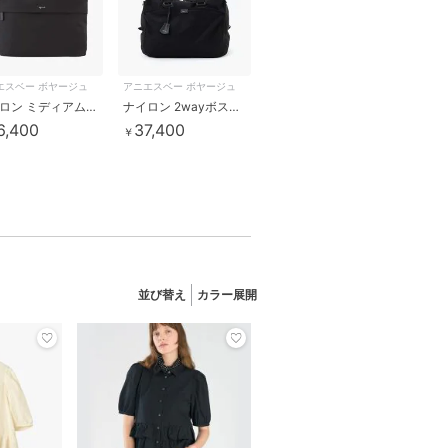
エスベー ボヤージュ
アニエスベー ボヤージュ
ナイロン ミディアム ショルダーバッグ ”Cecile” NS24-04
ナイロン 2wayボストンバッグ ”My bag” RAT01-02
6,400
37,400
￥
並び替え
カラー展開