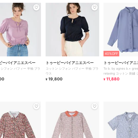
40%OFF
ビーバイアニエスベー
トゥービーバイアニエスベー
トゥービーバイアニ
 シフォン パフィー 半袖 ブラ
コットン シフォン パフィー 半袖 ブラ
To b. by agnes b.× gree
ウス
relaxing コットン 刺繍
00
19,800
11,880
¥
¥