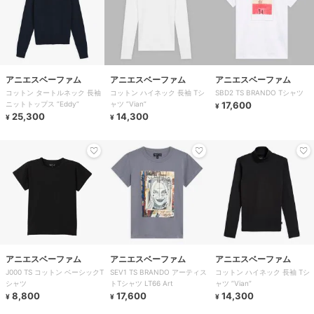
アニエスベーファム
アニエスベーファム
アニエスベーファム
コットン タートルネック 長袖
コットン ハイネック 長袖 Tシ
SBD2 TS BRANDO Tシャツ
ニットトップス ”Eddy”
ャツ ”Vian”
17,600
¥
25,300
14,300
¥
¥
アニエスベーファム
アニエスベーファム
アニエスベーファム
J000 TS コットン ベーシックT
SEV1 TS BRANDO アーティス
コットン ハイネック 長袖 Tシ
シャツ
トTシャツ LT66 Art
ャツ ”Vian”
8,800
17,600
14,300
¥
¥
¥