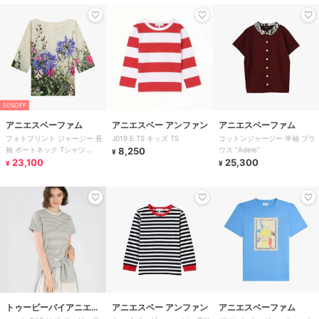
30%OFF
アニエスベーファム
アニエスベー アンファン
アニエスベーファム
フォトプリント ジャージー 長
J019 E TS キッズ TS
コットンジャージー 半袖 ブラ
袖 ボートネック Tシャツ
8,250
ウス ”Adele”
¥
”Oceania”
23,100
25,300
¥
¥
トゥービーバイアニエス
アニエスベー アンファン
アニエスベーファム