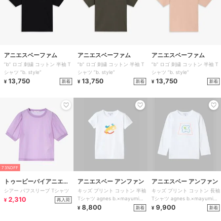
アニエスベーファム
アニエスベーファム
アニエスベーファム
”b” ロゴ 刺繍 コットン 半袖 T
”b” ロゴ 刺繍 コットン 半袖 T
”b” ロゴ 刺繍 コットン 半袖 T
シャツ ”b. style”
シャツ ”b. style”
シャツ ”b. style”
13,750
13,750
13,750
新着
新着
新着
¥
¥
¥
73%OFF
トゥービーバイアニエス
アニエスベー アンファン
アニエスベー アンファン
シアー パフスリーブ Tシャツ
キッズ プリント コットン 半袖
キッズ プリント コットン 長袖
ベー
2,310
Tシャツ agnes b.×mayumi
Tシャツ agnes b.×mayumi
再入荷
¥
yamase
8,800
yamase
9,900
新着
新着
¥
¥