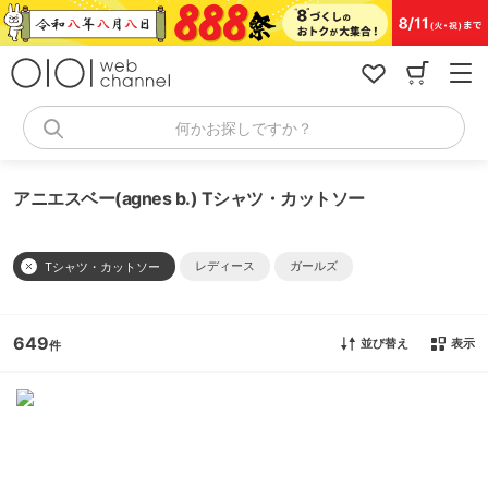
コ
ン
テ
ン
ツ
へ
何かお探しですか？
ス
キ
ッ
アニエスベー(agnes b.) Tシャツ・カットソー
プ
レディース
ガールズ
Tシャツ・カットソー
649
並び替え
表示