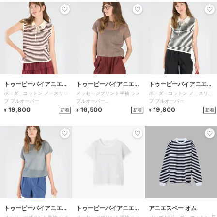
トゥービーバイアニエス
トゥービーバイアニエス
トゥービーバイアニエス
ボーダーコットン ノースリー
メッセージプリント半袖 ラメ
ボーダーコットン ノースリー
ベー
ベー
ベー
ブ プルオーバー
プルオーバー
ブ プルオーバー
19,800
”MERVEILLEUX!”
16,500
19,800
新着
新着
新着
¥
¥
¥
トゥービーバイアニエス
トゥービーバイアニエス
アニエスベー オム