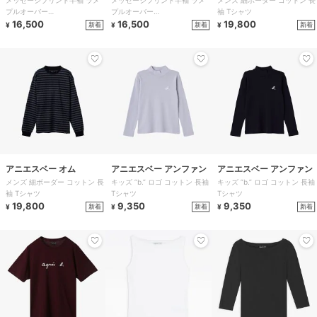
メッセージプリント半袖 ラメ
メッセージプリント半袖 ラメ
メンズ 細ボーダー コットン 長
ベー
ベー
プルオーバー
プルオーバー
袖 Tシャツ
”MERVEILLEUX!”
16,500
”MERVEILLEUX!”
16,500
19,800
新着
新着
新着
¥
¥
¥
アニエスベー オム
アニエスベー アンファン
アニエスベー アンファン
メンズ 細ボーダー コットン 長
キッズ ”b.” ロゴ コットン 長袖
キッズ ”b.” ロゴ コットン 長袖
袖 Tシャツ
Tシャツ
Tシャツ
19,800
9,350
9,350
新着
新着
新着
¥
¥
¥