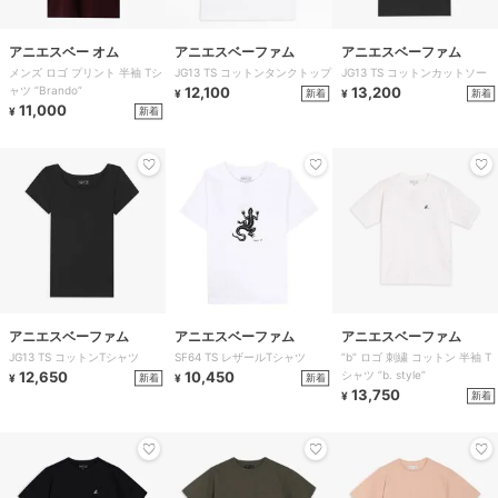
アニエスベー オム
アニエスベーファム
アニエスベーファム
メンズ ロゴ プリント 半袖 Tシ
JG13 TS コットンタンクトップ
JG13 TS コットンカットソー
ャツ ”Brando”
12,100
13,200
新着
新着
¥
¥
11,000
新着
¥
アニエスベーファム
アニエスベーファム
アニエスベーファム
JG13 TS コットンTシャツ
SF64 TS レザールTシャツ
”b” ロゴ 刺繍 コットン 半袖 T
12,650
10,450
シャツ ”b. style”
新着
新着
¥
¥
13,750
新着
¥