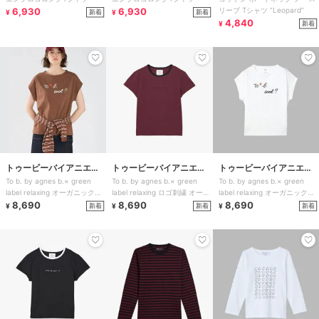
ベー
ベー
6,930
6,930
リーブ Tシャツ ”Leopard”
新着
新着
¥
¥
4,840
新着
¥
トゥービーバイアニエス
トゥービーバイアニエス
トゥービーバイアニエス
To b. by agnes b.× green
To b. by agnes b.× green
To b. by agnes b.× green
ベー
ベー
ベー
label relaxing オーガニックコ
label relaxing ロゴ刺繍 オーガ
label relaxing オーガニックコ
ットン
8,690
ニッ
8,690
ットン
8,690
新着
新着
新着
¥
¥
¥