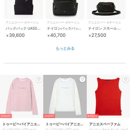
アニエスベー ボヤージュ
アニエスベー ボヤージュ
アニエスベー ボヤージュ
バックパック UAS08-05
ナイロンバックパック”Maron” FT03A-07
ナイロン スモール ショルダーバッグ ”Maron” FT03A-04
39,600
40,700
27,500
￥
￥
￥
もっとみる
30%OFF
30%OFF
60%OFF
トゥービーバイアニエス
トゥービーバイアニエス
アニエスベーファム
エンブロゴロングTシャツ
エンブロゴロングTシャツ
コットン ボートネック ノース