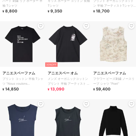
ハート 刺繍 リブ ボーダー 半
キッズ ボーダー コットン 長袖
プリント オーガニックコット
ベー
袖 Tシャツ
Tシャツ
ン 半袖 アーティストTシャツ
8,800
9,350
”Frederic Bruly Boua
18,700
¥
¥
¥
30%OFF
アニエスベーファム
アニエスベー オム
アニエスベーファム
プリント コットン 半袖 Tシャ
メンズ オーガニックコットン
フラワー ビーズ刺繍 ノースリ
ツ ”Nous voulons
プリント 半袖 アーティスト T
ーブ シャツ ”Poet”
l'imagination au
14,850
シャツ ”RAFAEL GREY”
13,090
59,400
¥
¥
¥