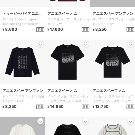
トゥービーバイアニエス
アニエスベー オム
アニエスベー アンファン
To b. by agnes b.× green
メンズ 細ボーダー コットン 長
キッズ ”b.” ロゴ コットン 長袖
ベー
label relaxing ロゴ刺繍 オーガ
袖 Tシャツ
Tシャツ ”Etoile”
ニッ
8,690
17,600
8,250
新着
新着
新着
¥
¥
¥
アニエスベー アンファン
アニエスベー オム
アニエスベーファム
キッズ ”b.” ロゴ コットン 長袖
メンズ メッセージ プリント オ
メッセージ プリント オーガニ
Tシャツ ”Etoile”
ーガニックコットン 半袖 Tシ
ックコットン 5分丈 Tシャツ
8,250
ャツ ”Brando”
14,850
”Brando”
13,750
新着
新着
新着
¥
¥
¥