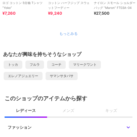
ロゴ コットン 5分袖 Tシャツ
コットン ハーフジップ スウェ
ナイロン スモール ショルダー
”Yoko”
ットフーディー
バッグ ”Maron” FT03A-04
¥7,260
¥9,240
¥27,500
もっとみる
あなたが興味を持ちそうなショップ
トッカ
フルラ
コーチ
マリークワント
エレノアジュエリー
サマンサタバサ
このショップのアイテムから探す
レディース
メンズ
キッズ
ファッション