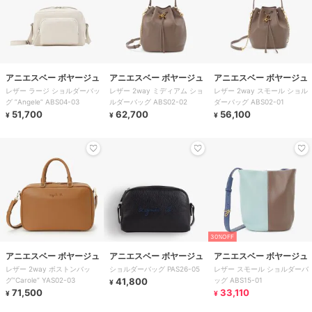
アニエスベー ボヤージュ
アニエスベー ボヤージュ
アニエスベー ボヤージュ
レザー ラージ ショルダーバッ
レザー 2way ミディアム ショ
レザー 2way スモール ショル
グ ”Angele” ABS04-03
ルダーバッグ ABS02-02
ダーバッグ ABS02-01
51,700
62,700
56,100
¥
¥
¥
30%OFF
アニエスベー ボヤージュ
アニエスベー ボヤージュ
アニエスベー ボヤージュ
レザー 2way ボストンバッ
ショルダーバッグ PAS26-05
レザー スモール ショルダーバ
グ”Carole” YAS02-03
41,800
ッグ ABS15-01
¥
71,500
33,110
¥
¥