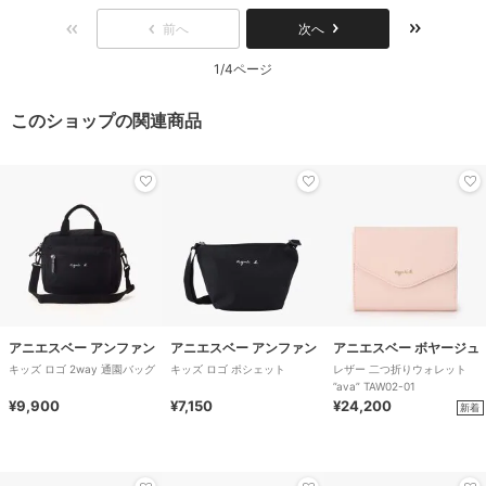
前へ
次へ
1/4ページ
このショップの関連商品
アニエスベー アンファン
アニエスベー アンファン
アニエスベー ボヤージュ
キッズ ロゴ 2way 通園バッグ
キッズ ロゴ ポシェット
レザー 二つ折りウォレット
”ava” TAW02-01
¥9,900
¥7,150
¥24,200
新着