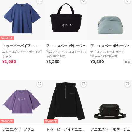
54%OFF
トゥービーバイアニエスベー
アニエスベー ボヤージュ
アニエスベー ボヤージュ
ニューロゴショートボーイズT
WEBスペシャル ロゴトートバ
ナイロン スモール ポーチ
シャツ
ッグ GO03‐02
”Maron” FT03A-08
¥3,960
¥8,250
¥9,350
新着
30%OFF
30%OFF
アニエスベーファム
トゥービーバイアニエスベー
アニエスベー ボヤージュ