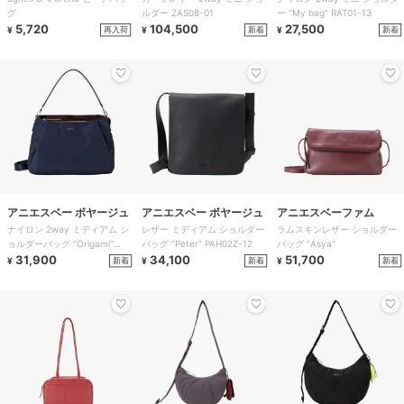
グ
ルダー ZAS08-01
ー ”My bag” RAT01-13
5,720
104,500
27,500
再入荷
新着
新着
¥
¥
¥
アニエスベー ボヤージュ
アニエスベー ボヤージュ
アニエスベーファム
ナイロン 2way ミディアム シ
レザー ミディアム ショルダー
ラムスキンレザー ショルダー
ョルダーバッグ ”Origami”
バッグ ”Peter” PAH02Z-12
バッグ ”Asya”
ABS07-02
31,900
34,100
51,700
新着
新着
新着
¥
¥
¥