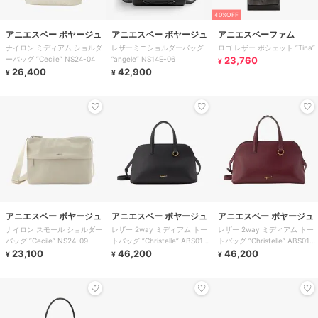
40%OFF
アニエスベー ボヤージュ
アニエスベー ボヤージュ
アニエスベーファム
ナイロン ミディアム ショルダ
レザーミニショルダーバッグ
ロゴ レザー ポシェット ”Tina”
ーバッグ ”Cecile” NS24-04
”angele” NS14E-06
23,760
¥
26,400
42,900
¥
¥
アニエスベー ボヤージュ
アニエスベー ボヤージュ
アニエスベー ボヤージュ
ナイロン スモール ショルダー
レザー 2way ミディアム トー
レザー 2way ミディアム トー
バッグ ”Cecile” NS24-09
トバッグ ”Christelle” ABS01-
トバッグ ”Christelle” ABS01-
23,100
05
46,200
05
46,200
¥
¥
¥