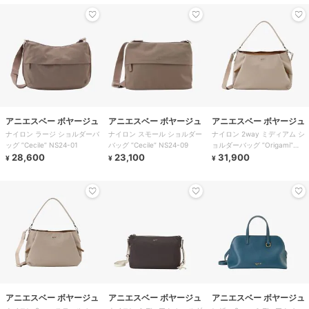
アニエスベー ボヤージュ
アニエスベー ボヤージュ
アニエスベー ボヤージュ
ナイロン ラージ ショルダーバ
ナイロン スモール ショルダー
ナイロン 2way ミディアム シ
ッグ ”Cecile” NS24-01
バッグ ”Cecile” NS24-09
ョルダーバッグ ”Origami”
28,600
23,100
ABS07-02
31,900
¥
¥
¥
アニエスベー ボヤージュ
アニエスベー ボヤージュ
アニエスベー ボヤージュ