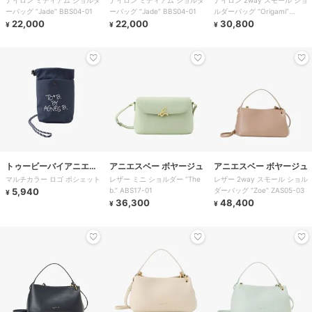
ナイロン ミディアム ショルダ
ナイロン ミディアム ショルダ
ナイロン 2way スモール ショ
ーバッグ ”Jade” BBS04-01
ーバッグ ”Jade” BBS04-01
ルダーバッグ ”Origami”
22,000
22,000
ABS07-01
30,800
¥
¥
¥
トゥービーバイアニエス
アニエスベー ボヤージュ
アニエスベー ボヤージュ
マルチカラー ロゴ ポシェット
レザー ミニ ショルダー ”The
レザー 2way スモール ショル
ベー
5,940
b.” ABS17-01
ダーバッグ ”Zoe” ZAS05-03
¥
36,300
48,400
¥
¥