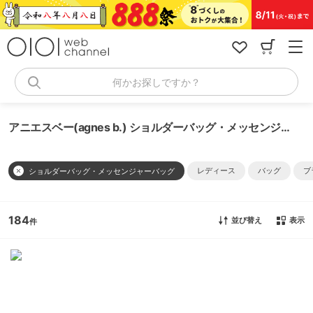
コ
ン
テ
ン
ツ
へ
何かお探しですか？
ス
キ
ッ
アニエスベー(agnes b.) ショルダーバッグ・メッセンジャーバッグ
プ
レディース
バッグ
ブ
ショルダーバッグ・メッセンジャーバッグ
184
並び替え
表示