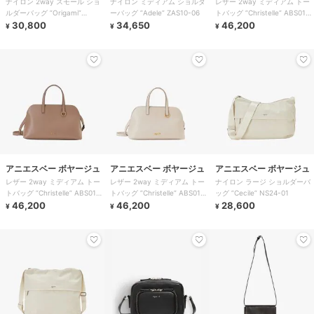
ナイロン 2way スモール ショ
ナイロン ミディアム ショルダ
レザー 2way ミディアム トー
ルダーバッグ ”Origami”
ーバッグ ”Adele” ZAS10-06
トバッグ ”Christelle” ABS01-
ABS07-01
30,800
34,650
05
46,200
¥
¥
¥
アニエスベー ボヤージュ
アニエスベー ボヤージュ
アニエスベー ボヤージュ
レザー 2way ミディアム トー
レザー 2way ミディアム トー
ナイロン ラージ ショルダーバ
トバッグ ”Christelle” ABS01-
トバッグ ”Christelle” ABS01-
ッグ ”Cecile” NS24-01
05
46,200
05
46,200
28,600
¥
¥
¥