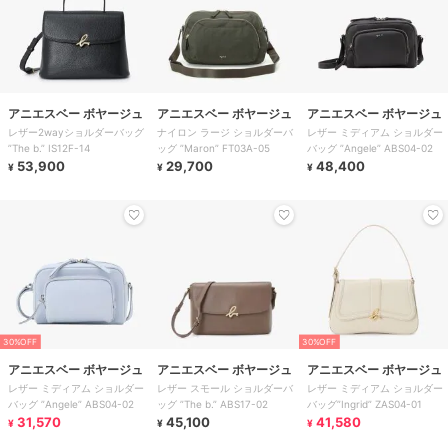
アニエスベー ボヤージュ
アニエスベー ボヤージュ
アニエスベー ボヤージュ
レザー2wayショルダーバッグ
ナイロン ラージ ショルダーバ
レザー ミディアム ショルダー
”The b.” IS12F-14
ッグ ”Maron” FT03A-05
バッグ ”Angele” ABS04-02
53,900
29,700
48,400
¥
¥
¥
30%OFF
30%OFF
アニエスベー ボヤージュ
アニエスベー ボヤージュ
アニエスベー ボヤージュ
レザー ミディアム ショルダー
レザー スモール ショルダーバ
レザー ミディアム ショルダー
バッグ ”Angele” ABS04-02
ッグ ”The b.” ABS17-02
バッグ”Ingrid” ZAS04-01
31,570
45,100
41,580
¥
¥
¥