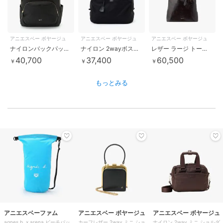
アニエスベー ボヤージュ
アニエスベー ボヤージュ
アニエスベー ボヤージュ
ナイロンバックパック”Maron” FT03A-07
ナイロン 2wayボストンバッグ ”My bag” RAT01-02
レザー ラージ トートバッグ ”Nathalie” BBS01-02
40,700
37,400
60,500
￥
￥
￥
もっとみる
アニエスベーファム
アニエスベー ボヤージュ
アニエスベー ボヤージュ
agnes b. x arena ビーチバッ
カーフレザー 2way ミニ ショ
ナイロン 2way ミニ ショルダ