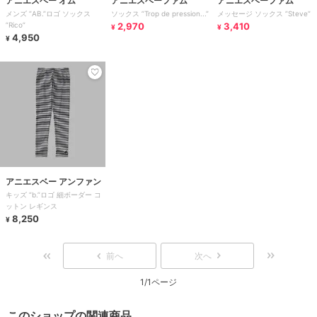
アニエスベー オム
アニエスベーファム
アニエスベーファム
メンズ ”AB.”ロゴ ソックス
ソックス ”Trop de pression...”
メッセージ ソックス ”Steve”
”Rico”
2,970
3,410
¥
¥
4,950
¥
アニエスベー アンファン
キッズ ”b.”ロゴ 細ボーダー コ
ットン レギンス
8,250
¥
前へ
次へ
1/1ページ
このショップの関連商品