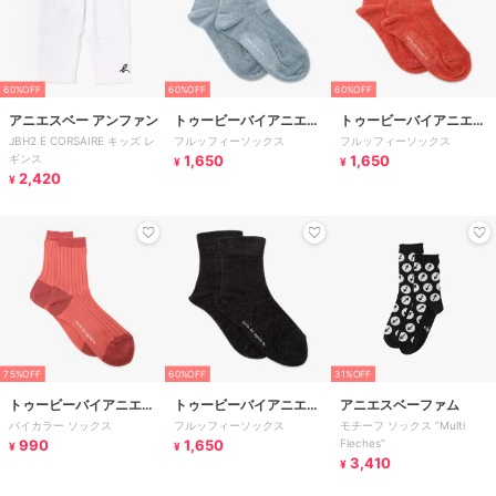
60%OFF
60%OFF
60%OFF
アニエスベー アンファン
トゥービーバイアニエス
トゥービーバイアニエス
JBH2 E CORSAIRE キッズ レ
フルッフィーソックス
フルッフィーソックス
ベー
ベー
ギンス
1,650
1,650
¥
¥
2,420
¥
75%OFF
60%OFF
31%OFF
トゥービーバイアニエス
トゥービーバイアニエス
アニエスベーファム
バイカラー ソックス
フルッフィーソックス
モチーフ ソックス ”Multi
ベー
ベー
990
1,650
Fleches”
¥
¥
3,410
¥