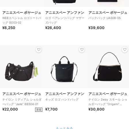
アニエスベー ボヤージュ
アニエスベー アンファン
アニエスベー ボヤージュ
WEBスペシャル ロゴトートバ
ロゴ ペアレンツバッグ マザー
バックパック UAS08-05
ッグ GO03‐02
ズバッグ
¥8,250
¥26,400
¥39,600
アニエスベー ボヤージュ
アニエスベー アンファン
アニエスベー ボヤージュ
ナイロン ミディアム ショルダ
キッズ ロゴ ハンドバッグ
ナイロン 2way スモール ショ
ーバッグ ”Jade” BBS04-01
ルダーバッグ ”Origami”
¥22,000
¥7,700
ABS07-01
¥30,800
新着
もっとみる