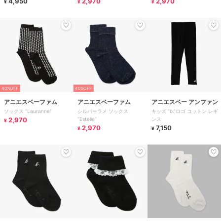
4,950
2,970
2,970
¥
¥
¥
40%OFF
40%OFF
アニエスベーファム
アニエスベーファム
アニエスベー アンファン
ソックス ”Lauranne”
シルバーラメ ソックス
キッズ ”b.”ロゴ コットン レギ
2,970
”Estelle”
ンス
¥
2,970
7,150
¥
¥