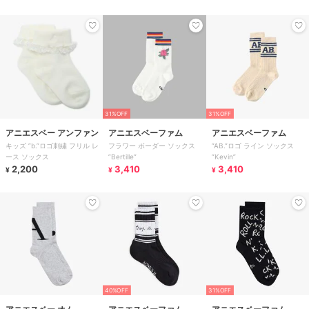
31%OFF
31%OFF
アニエスベー アンファン
アニエスベーファム
アニエスベーファム
キッズ ”b.”ロゴ刺繍 フリル レ
フラワー ボーダー ソックス
”AB.”ロゴ ライン ソックス
ース ソックス
”Bertille”
”Kevin”
2,200
3,410
3,410
¥
¥
¥
40%OFF
31%OFF