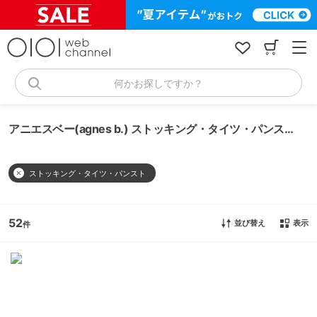
コ
ン
テ
ン
ツ
へ
何かお探しですか？
ス
キ
ッ
アニエスベー(agnes b.) ストッキング・タイツ・パンスト
プ
ストッキング・タイツ・パンスト
52
並び替え
表示