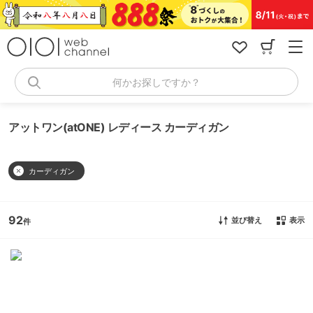
コ
ン
テ
ン
ツ
へ
何かお探しですか？
ス
キ
ッ
アットワン(atONE) レディース カーディガン
プ
カーディガン
92
並び替え
表示