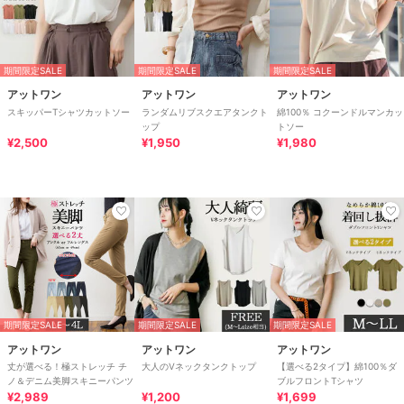
期間限定SALE
期間限定SALE
期間限定SALE
アットワン
アットワン
アットワン
スキッパーTシャツカットソー
ランダムリブスクエアタンクト
綿100％ コクーンドルマンカッ
ップ
トソー
¥2,500
¥1,950
¥1,980
期間限定SALE
期間限定SALE
期間限定SALE
アットワン
アットワン
アットワン
丈が選べる！極ストレッチ チ
大人のVネックタンクトップ
【選べる2タイプ】綿100％ダ
ノ＆デニム美脚スキニーパンツ
ブルフロントTシャツ
¥2,989
¥1,200
¥1,699