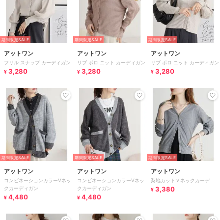
期間限定SALE
期間限定SALE
期間限定SALE
アットワン
アットワン
アットワン
フリル スナップ カーディガン
リブ ポロ ニット カーディガン
リブ ポロ ニット カーディガン
3,280
3,280
3,280
¥
¥
¥
期間限定SALE
期間限定SALE
期間限定SALE
アットワン
アットワン
アットワン
コンビネーションカラーVネッ
コンビネーションカラーVネッ
梨地カットＶネックカーデ
クカーディガン
クカーディガン
3,380
¥
4,480
4,480
¥
¥