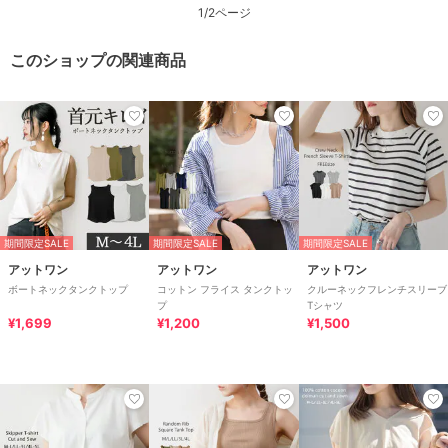
1/2ページ
このショップの関連商品
期間限定SALE
期間限定SALE
期間限定SALE
アットワン
アットワン
アットワン
ボートネックタンクトップ
コットン フライス タンクトッ
クルーネックフレンチスリーブ
プ
Tシャツ
¥1,699
¥1,200
¥1,500