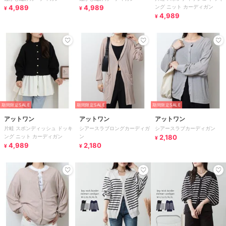
4,989
4,989
ング ニット カーディガン
¥
¥
4,989
¥
期間限定SALE
期間限定SALE
期間限定SALE
アットワン
アットワン
アットワン
片畦 スポンディッシュ ドッキ
シアースラブロングカーディガ
シアースラブカーディガン
ング ニット カーディガン
ン
2,180
¥
4,989
2,180
¥
¥