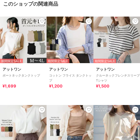
このショップの関連商品
期間限定SALE
期間限定SALE
期間限定SALE
アットワン
アットワン
アットワン
ボートネックタンクトップ
コットン フライス タンクトッ
クルーネックフレンチスリーブ
プ
Tシャツ
¥1,699
¥1,200
¥1,500