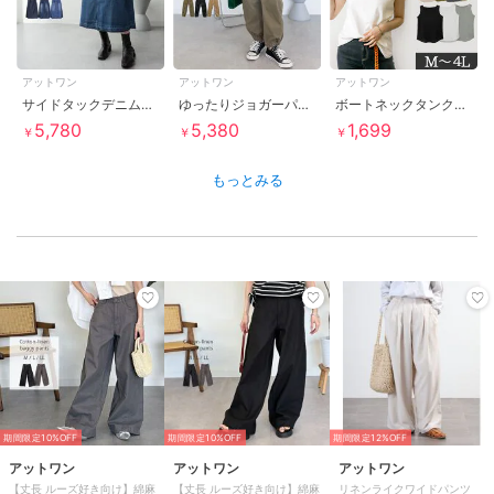
アットワン
アットワン
アットワン
サイドタックデニムスカート
ゆったりジョガーパンツ
ボートネックタンクトップ
5,780
5,380
1,699
￥
￥
￥
もっとみる
期間限定10%OFF
期間限定10%OFF
期間限定12%OFF
アットワン
アットワン
アットワン
【丈長 ルーズ好き向け】綿麻
【丈長 ルーズ好き向け】綿麻
リネンライクワイドパンツ