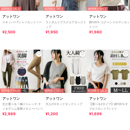
期間限定SALE
期間限定SALE
期間限定SALE
アットワン
アットワン
アットワン
スキッパーTシャツカットソー
ランダムリブスクエアタンクト
綿100％ コクーンドルマンカッ
ップ
トソー
¥2,500
¥1,950
¥1,980
期間限定SALE
期間限定SALE
期間限定SALE
アットワン
アットワン
アットワン
丈が選べる！極ストレッチ チ
大人のVネックタンクトップ
【選べる2タイプ】綿100％ダ
ノ＆デニム美脚スキニーパンツ
ブルフロントTシャツ
¥2,989
¥1,200
¥1,699