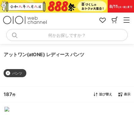
コ
ン
テ
ン
ツ
へ
何かお探しですか？
ス
キ
ッ
アットワン(atONE) レディース パンツ
プ
パンツ
187
並び替え
表示