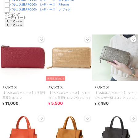
ランキング
コーディネート
もっとみる
もっとみる
期間限定SALE
バルコス
バルコス
バルコス
【BARCOS/バルコス】L字型牛
【BARCOS/バルコス】 クロコ
【BARCOS/バルコス】 シュリ
革長財布 エマ
ダイル型押しロングウォレット
ンクレザー切替ロングウォレッ
11,000
5,500
ト ロビン
7,480
¥
¥
¥