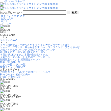
コンテンツへスキップ
何かお探しですか？
検索
ログイン
さま
P
さま
P
お気に入り
カート
メニュー
WOMEN
MEN
KIDS & BABY
コスメ
マルイノアニメ
メニュー
すべてのカテゴリーからさがす
すべてのカテゴリーからさがす
ショップ・ブランド一覧からさがす
ショップ・ブランド一覧からさがす
人気アイテムランキング
人気アイテムランキング
本日使えるクーポン
本日使えるクーポン
本日のSALEアイテム
本日のSALEアイテム
人気のコーディネート
人気のコーディネート
期間限定イベント
期間限定イベント
特集一覧
特集一覧
コラム一覧
コラム一覧
検索メニュー
検索メニュー
お客さまサポート
ご利用ガイド・ヘルプ
ご利用ガイド・ヘルプ
初めての方へ
初めての方へ
お知らせ
お知らせ
戻る
WOMEN
PICK UP ITEMS
戻る
MEN
PICK UP ITEMS
戻る
KIDS＆BABY
PICK UP ITEMS
戻る
コスメ