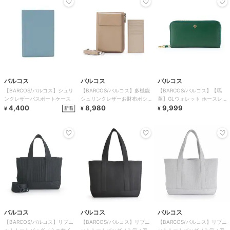
バルコス
バルコス
バルコス
【BARCOS/バルコス】シュリ
【BARCOS/バルコス】多機能
【BARCOS/バルコス】【馬
ンクレザーパスポートケース
シュリンクレザーお財布ポシェ
革】GLウォレット ホースレザ
4,400
ット
8,980
ーコンパクト長財布＜カバロ
9,999
新着
¥
¥
¥
ベルデ＞
バルコス
バルコス
バルコス
【BARCOS/バルコス】リブニ
【BARCOS/バルコス】リブニ
【BARCOS/バルコス】リブニ