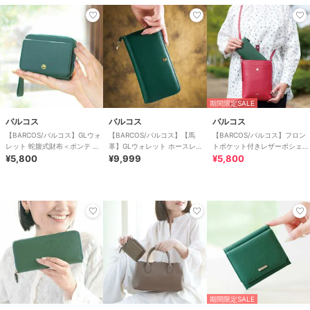
期間限定SALE
バルコス
バルコス
バルコス
【BARCOS/バルコス】GLウォ
【BARCOS/バルコス】【馬
【BARCOS/バルコス】フロン
レット 蛇腹式財布＜ポンテ ピ
革】GLウォレット ホースレザ
トポケット付きレザーポシェッ
ッコラ＞
¥5,800
ーコンパクト長財布＜カバロ
¥9,999
ト
¥5,800
ベルデ＞
期間限定SALE