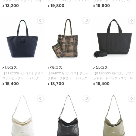
ットトートバッグ（ミニサイ
ットトートバッグ（ミディアム
ットトートバッグ（ミディアム
ズ）
13,200
サイズ）
19,800
サイズ）
19,800
¥
¥
¥
バルコス
バルコス
バルコス
【BARCOS/バルコス】ポリエ
【BARCOS/バルコス】チェッ
【BARCOS/バルコス】リブニ
ステルビッグトートバッグ
ク柄ポーチ付きトートバッグ
ットトートバッグ（スモールサ
15,400
18,700
イズ）
15,400
¥
¥
¥