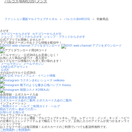
バルコス(BARCOS) メンズ
ファッション通販マルイウェブチャネル
＞
バルコス(BARCOS)
＞
対象商品
さがす
カテゴリーからさがす
カテゴリーからさがす
ショップ・ブランドからさがす
ショップ・ブランドからさがす
公式アプリでお買物しませんか？
アプリ限定クーポンやおトクな情報を配信中！
メールマガジン・公式SNSもお見逃しなく！
お気に入り商品の値下げ・再入荷や
おトクなセール情報がいち早く受け取れます！
メールマガジン
メールマガジン
LINE公式アカウント
公式X
そのほかのマルイ公式SNS
マルイノアニメ・イベント情報
ラクチンきれいシューズ velikoko
靴下のような履き心地パンプス Kesou
韓国コスメ KOREAJU
会員登録・エポスカード入会
新規会員登録
新規会員登録
エポスカード入会のご案内
エポスカード入会のご案内
インフォメーション
ご利用ガイド・ヘルプ
ご利用ガイド・ヘルプ
初めての方へ
初めての方へ
お知らせ
お知らせ
マルイウェブチャネルについて
マルイのファッション通販「マルイウェブチャネル」では、レディース・メンズ・キッズ・ベビー
の定番からトレンドアイテムまで幅広くラインナップ。お気に入りのアイテムが見つかるオンライ
ンショップです。
おトクなクーポンは毎日開催！エポスカードのご利用でいつでも配送料無料です。
ご利用規約
ご利用規約