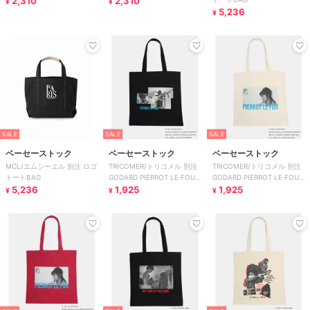
2,310
2,310
¥
¥
5,236
¥
SALE
SALE
SALE
ベーセーストック
ベーセーストック
ベーセーストック
MCL/エムシーエル 別注 ロゴ
TRICOMER/トリコメル 別注
TRICOMER/トリコメル 別注
トートBAG
GODARD PIERROT LE FOU
GODARD PIERROT LE FOU
5,236
TOTE
1,925
TOTE
1,925
¥
¥
¥