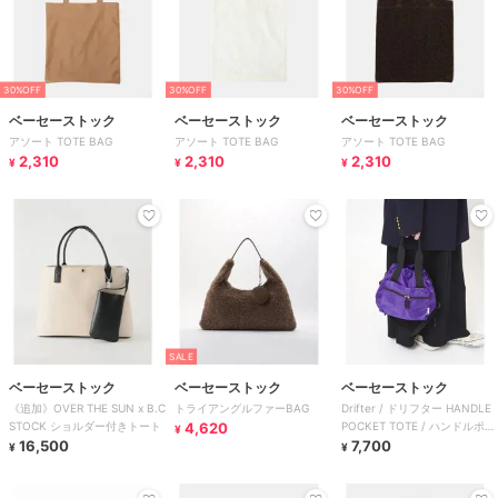
30%OFF
30%OFF
30%OFF
ベーセーストック
ベーセーストック
ベーセーストック
アソート TOTE BAG
アソート TOTE BAG
アソート TOTE BAG
2,310
2,310
2,310
¥
¥
¥
SALE
ベーセーストック
ベーセーストック
ベーセーストック
《追加》OVER THE SUN x B.C
トライアングルファーBAG
Drifter / ドリフター HANDLE
STOCK ショルダー付きトート
4,620
POCKET TOTE / ハンドルポケ
¥
16,500
ットトート
7,700
¥
¥