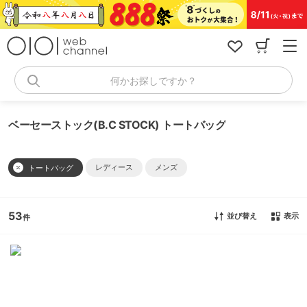
コ
ン
テ
ン
ツ
へ
何かお探しですか？
ス
キ
ッ
ベーセーストック(B.C STOCK) トートバッグ
プ
レディース
メンズ
トートバッグ
53
並び替え
表示