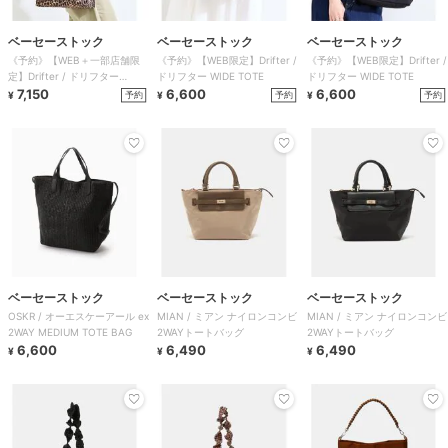
ベーセーストック
ベーセーストック
ベーセーストック
《予約》【WEB＋一部店舗限
《予約》【WEB限定】Drifter /
《予約》【WEB限定】Drifter /
定】Drifter / ドリフター
ドリフター WIDE TOTE
ドリフター WIDE TOTE
FAIRPORT MEDIUM TO
7,150
6,600
6,600
予約
予約
予約
¥
¥
¥
ベーセーストック
ベーセーストック
ベーセーストック
OSKR / オーエスケーアール ex
MIAN / ミアン ナイロンコンビ
MIAN / ミアン ナイロンコンビ
2WAY MEDIUM TOTE BAG
2WAYトートバッグ
2WAYトートバッグ
6,600
6,490
6,490
¥
¥
¥