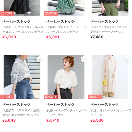
10%OFF
30%OFF
ベーセーストック
ベーセーストック
ベーセーストック
《追加10》手洗い可 / リネンレ
《追加》手洗い可 / ティアード
《追加2》手洗い可 / ボイル
ーヨンスリーブレスワンピース
スリーブレスワンピース
2WAYギャザーブラウス
¥6,930
¥6,391
¥7,480
10%OFF
50%OFF
50%OFF
ベーセーストック
ベーセーストック
ベーセーストック
《追加2》《S/Mサイズ展開》
手洗い可 / シアーチェックバル
手洗い可 / レースレイヤードワ
手洗い可 / 2WAYフレンチリネ
ーンブラウス
ンピース
ンシャツ
¥5,643
¥3,740
¥5,500