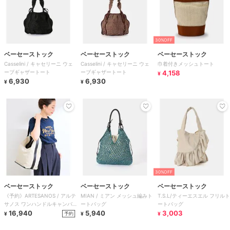
30%OFF
ベーセーストック
ベーセーストック
ベーセーストック
Casselini / キャセリーニ ウェ
Casselini / キャセリーニ ウェ
巾着付きメッシュトート
ーブギャザートート
ーブギャザートート
4,158
¥
6,930
6,930
¥
¥
30%OFF
ベーセーストック
ベーセーストック
ベーセーストック
《予約》ARTESANOS / アルテ
MIAN / ミアン メッシュ編みト
T.S.L/ティーエスエル フリルト
サノス ワンハンドルキャンバ
ートバッグ
ートバッグ
ストート
16,940
5,940
3,003
予約
¥
¥
¥