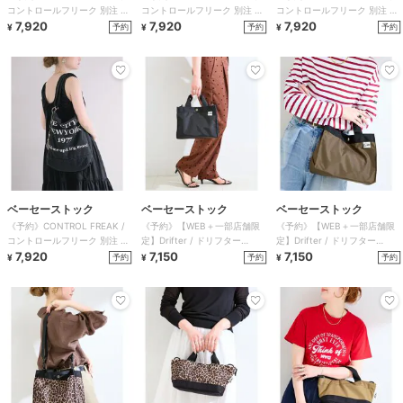
コントロールフリーク 別注 ウ
コントロールフリーク 別注 ウ
コントロールフリーク 別注 ウ
ォッシュドロゴトート
7,920
ォッシュドロゴトート
7,920
ォッシュドロゴトート
7,920
予約
予約
予約
¥
¥
¥
ベーセーストック
ベーセーストック
ベーセーストック
《予約》CONTROL FREAK /
《予約》【WEB＋一部店舗限
《予約》【WEB＋一部店舗限
コントロールフリーク 別注 ウ
定】Drifter / ドリフター
定】Drifter / ドリフター
ォッシュドロゴトート
7,920
FAIRPORT MEDIUM TO
7,150
FAIRPORT MEDIUM TO
7,150
予約
予約
予約
¥
¥
¥