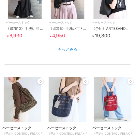
ベーセーストック
ベーセーストック
ベーセーストック
《追加10》手洗い可 / リネンレーヨンスリーブレスワンピース
《追加5》手洗い可 / ハーフスリーブパフジャガードブラウス
《予約》ARTESANOS / アルテサノス 巾着付きワンハンドルバッグ
6,930
4,950
19,800
￥
￥
￥
もっとみる
ベーセーストック
ベーセーストック
ベーセーストック
《予約》CONTROL FREAK /
《予約》CONTROL FREAK /
《予約》CONTROL FREAK /