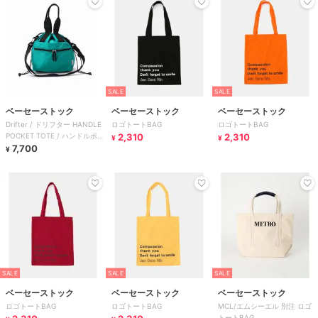
SALE
SALE
ベーセーストック
ベーセーストック
ベーセーストック
Drifter / ドリフター HANDLE
ロゴトートBAG
ロゴトートBAG
POCKET TOTE / ハンドルポケ
2,310
2,310
¥
¥
ットトート
7,700
¥
SALE
SALE
SALE
ベーセーストック
ベーセーストック
ベーセーストック
ロゴトートBAG
ロゴトートBAG
MCL/エムシーエル 別注 ロゴ
トートBAG