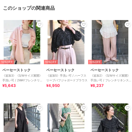
このショップの関連商品
10%OFF
10%OFF
10%OFF
ベーセーストック
ベーセーストック
ベーセーストック
《追加3》《S/Mサイズ展開》
《追加5》手洗い可 / ハーフス
《追加2》《S/Mサイズ展開》
手洗い可 / 2WAYフレンチリネ
リーブパフジャガードブラウス
手洗い可 / フレンチリネンスト
ンシャツ
¥5,643
¥4,950
レートパンツ
¥6,237