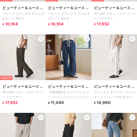
ビューティー＆ユース ユ
ビューティー＆ユース ユ
ビューティー＆ユース ユ
フェード リラックス デニム 5
フェード リラックス デニム 5
HI-LINE リネン シルク イージ
ナイテッドアローズ
ナイテッドアローズ
ナイテッドアローズ
ポケット NO.8
ポケット NO.8
ー トラウザー
10,164
10,164
17,952
¥
¥
¥
40%OFF
ビューティー＆ユース ユ
ビューティー＆ユース ユ
ビューティー＆ユース ユ
HI-LINE リネン シルク イージ
【WEB限定】ライトデニム イ
フラックス オックス バルーン
ナイテッドアローズ
ナイテッドアローズ
ナイテッドアローズ
ー トラウザー
ージーパンツ ウォッシャブル
イージー パンツ NO.9 ヨコス
17,952
11,440
トレッチ 吸水速乾 透け防止
14,960
¥
¥
¥