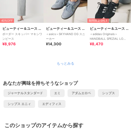
40%OFF
期間限定SALE
ビューティー＆ユース ユナイテッドアローズ
ビューティー＆ユース ユナイテッドアローズ
ビューティー＆ユース ユナイテッドアローズ
ボーダー スキッパー マキシワ
＜asics＞SKYHAND OG スニ
＜adidas Originals＞
ンピース
ーカー
HANDBALL SPEZIAL LO
¥8,976
¥14,300
PRO/スニーカー
¥8,470
もっとみる
あなたが興味を持ちそうなショップ
ジャーナルスタンダード
エミ
アダムエロペ
シップス
シップス エニィ
エディフィス
このショップのアイテムから探す