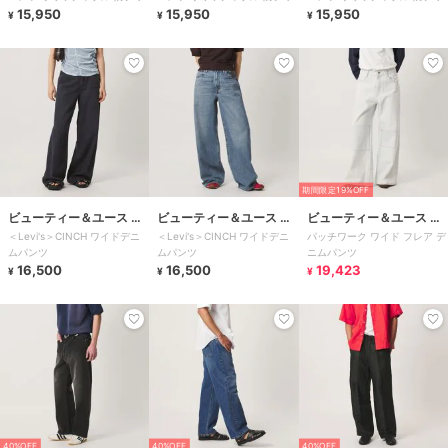
15,950
15,950
15,950
¥
¥
¥
期間限定19%OFF
ビューティー＆ユース ユ
ビューティー＆ユース ユ
ビューティー＆ユース ユ
＜Levi's＞CINCH ワイドデニ
＜Levi's＞CINCH ワイドデニ
パッチワーク ワイド フレア デ
ナイテッドアローズ
ナイテッドアローズ
ナイテッドアローズ
ムパンツ
ムパンツ
ニムパンツ
16,500
16,500
19,423
¥
¥
¥
40%OFF
40%OFF
40%OFF