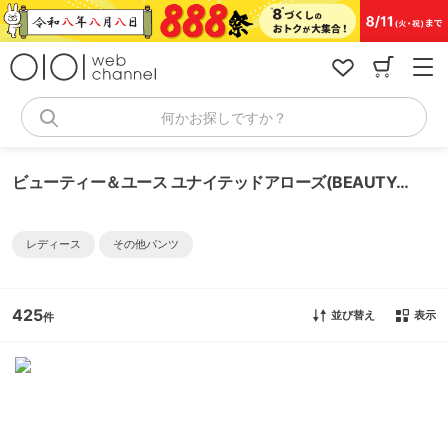
コ
ン
テ
ン
ツ
へ
何かお探しですか？
ス
キ
ッ
ビューティー＆ユース ユナイテッドアローズ(BEAUTY&YOUTH UNITED ARROWS) パンツ
プ
レディース
その他パンツ
425
並び替え
表示