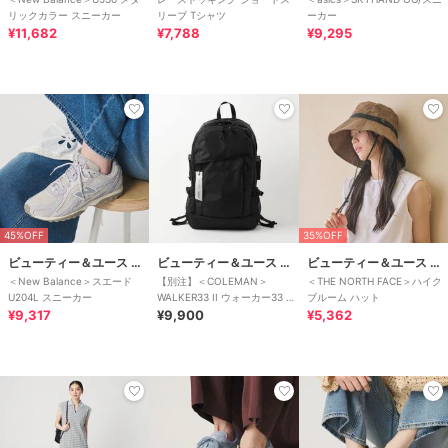
リックカラー スニーカー
リーブ Tシャツ
ーカー
¥11,682
¥7,788
¥9,295
45%OFF
35%OFF
ビューティー＆ユース ユナイテッドアローズ
ビューティー＆ユース ユナイテッドアローズ
ビューティー＆ユース ユナイテッドアローズ
＜New Balance＞スエード
【別注】＜COLEMAN＞
＜THE NORTH FACE＞ハイク
U204L スニーカー
WALKER33 II ウォーカー33 バ
ブルーム ハット
¥9,317
ッグ
¥9,900
¥5,362