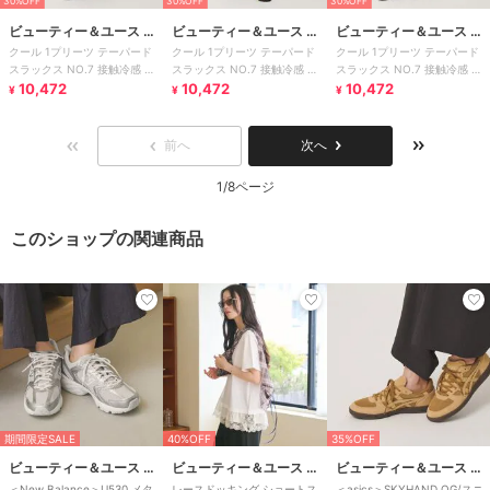
30%OFF
30%OFF
30%OFF
ビューティー＆ユース ユ
ビューティー＆ユース ユ
ビューティー＆ユース ユ
クール 1プリーツ テーパード
クール 1プリーツ テーパード
クール 1プリーツ テーパード
ナイテッドアローズ
ナイテッドアローズ
ナイテッドアローズ
スラックス NO.7 接触冷感 ヨ
スラックス NO.7 接触冷感 ヨ
スラックス NO.7 接触冷感 ヨ
コストレッチ
10,472
コストレッチ
10,472
コストレッチ
10,472
¥
¥
¥
前へ
次へ
1/8ページ
このショップの関連商品
期間限定SALE
40%OFF
35%OFF
ビューティー＆ユース ユナイテッドアローズ
ビューティー＆ユース ユナイテッドアローズ
ビューティー＆ユース ユナイテッドアローズ
＜New Balance＞U530 メタ
レースドッキング ショートス
＜asics＞SKYHAND OG/スニ