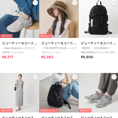
45%OFF
35%OFF
ビューティー＆ユース ユナイテッドアローズ
ビューティー＆ユース ユナイテッドアローズ
ビューティー＆ユース ユナイテッドアローズ
＜New Balance＞スエード
＜THE NORTH FACE＞ハイク
【別注】＜COLEMAN＞
U204L スニーカー
ブルーム ハット
WALKER33 II ウォーカー33 バ
¥9,317
¥5,362
ッグ
¥9,900
40%OFF
期間限定SALE
40%OFF
ビューティー＆ユース ユナイテッドアローズ
ビューティー＆ユース ユナイテッドアローズ
ビューティー＆ユース ユナイテッドアローズ