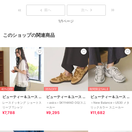
前へ
次へ
1/1ページ
このショップの関連商品
40%OFF
35%OFF
期間限定SALE
ビューティー＆ユース ユナイテッドアローズ
ビューティー＆ユース ユナイテッドアローズ
ビューティー＆ユース ユナイテッドアローズ
レースドッキング ショートス
＜asics＞SKYHAND OG/スニ
＜New Balance＞U530 メタ
リーブ Tシャツ
ーカー
リックカラー スニーカー
¥7,788
¥9,295
¥11,682