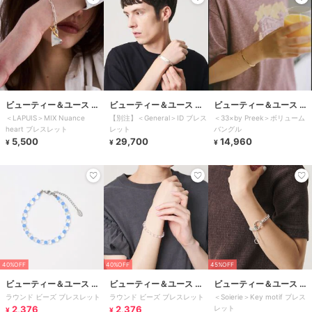
ビューティー＆ユース ユ
ビューティー＆ユース ユ
ビューティー＆ユース ユ
＜LAPUIS＞MIX Nuance
【別注】＜General＞ID ブレス
＜33×by Preek＞ボリューム
ナイテッドアローズ
ナイテッドアローズ
ナイテッドアローズ
heart ブレスレット
レット
バングル
5,500
29,700
14,960
¥
¥
¥
40%OFF
40%OFF
45%OFF
ビューティー＆ユース ユ
ビューティー＆ユース ユ
ビューティー＆ユース ユ
ラウンド ビーズ ブレスレット
ラウンド ビーズ ブレスレット
＜Soierie＞Key motif ブレス
ナイテッドアローズ
ナイテッドアローズ
ナイテッドアローズ
2,376
2,376
レット
¥
¥