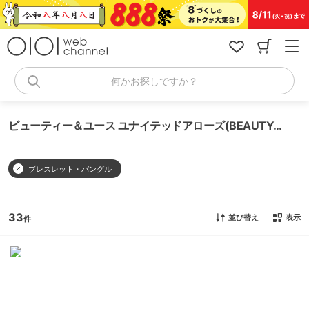
コ
ン
テ
ン
ツ
へ
何かお探しですか？
ス
キ
ッ
ビューティー＆ユース ユナイテッドアローズ(BEAUTY&YOUTH UNITED ARROWS) ブレスレット・バングル
プ
ブレスレット・バングル
33
並び替え
表示