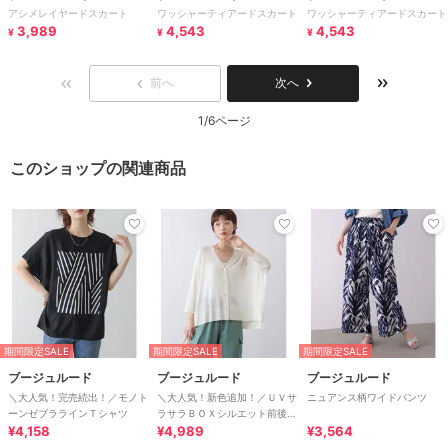
アシメレイヤードスカート
ワッシャーティアードスカート
ワッシャーティアードスカート
3,989
4,543
4,543
¥
¥
¥
前へ
次へ
1/6ページ
このショップの関連商品
期間限定SALE
期間限定SALE
期間限定SALE
ブージュルード
ブージュルード
ブージュルード
＼大人気！完売続出！／モノト
＼大人気！新色追加！／ＵＶサ
ニュアンス柄ワイドパンツ
ーンゼブララインＴシャツ
ラサラＢＯＸシルエット前後差
¥4,158
カーディガン
¥4,989
¥3,564