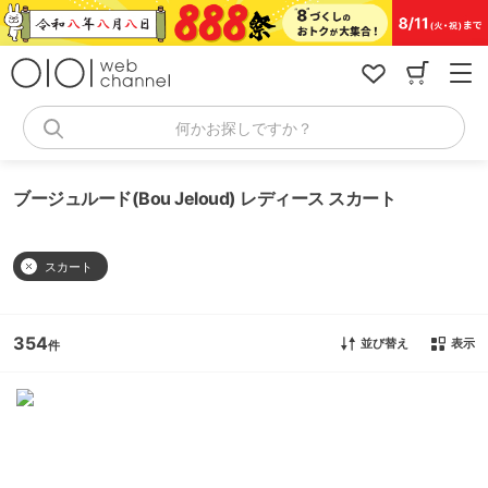
コ
ン
テ
ン
ツ
へ
何かお探しですか？
ス
キ
ッ
ブージュルード(Bou Jeloud) レディース スカート
プ
スカート
354
並び替え
表示