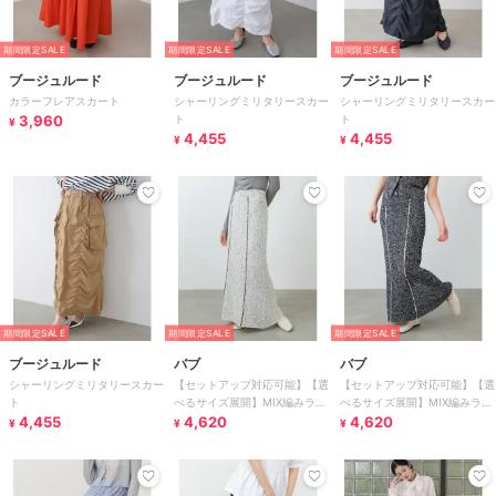
期間限定SALE
期間限定SALE
期間限定SALE
ブージュルード
ブージュルード
ブージュルード
カラーフレアスカート
シャーリングミリタリースカー
シャーリングミリタリースカー
3,960
ト
ト
¥
4,455
4,455
¥
¥
期間限定SALE
期間限定SALE
期間限定SALE
ブージュルード
バブ
バブ
シャーリングミリタリースカー
【セットアップ対応可能】【選
【セットアップ対応可能】【選
ト
べるサイズ展開】MIX編みライ
べるサイズ展開】MIX編みライ
4,455
ンニットスカート
4,620
ンニットスカート
4,620
¥
¥
¥