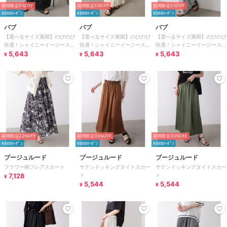
期間限定5%OFF
期間限定5%OFF
期間限定5%OFF
¥888ｸｰﾎﾟﾝ
¥888ｸｰﾎﾟﾝ
¥888ｸｰﾎﾟﾝ
バブ
バブ
バブ
【選べるサイズ展開】のびのび
【選べるサイズ展開】のびのび
【選べるサイズ展開】のびのび
快適！シャイニーイージースカ
快適！シャイニーイージースカ
快適！シャイニーイージースカ
ート
5,643
ート
5,643
ート
5,643
¥
¥
¥
期間限定20%OFF
期間限定30%OFF
期間限定30%OFF
¥888ｸｰﾎﾟﾝ
¥888ｸｰﾎﾟﾝ
¥888ｸｰﾎﾟﾝ
ブージュルード
ブージュルード
ブージュルード
フラワー柄フレアスカート
サテンドッキングタイトスカー
サテンドッキングタイトスカー
7,128
ト
ト
¥
5,544
5,544
¥
¥