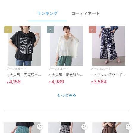
ランキング
コーディネート
1
2
3
ブージュルード
ブージュルード
ブージュルード
＼大人気！完売続出！／モノトーンゼブララインＴシャツ
＼大人気！新色追加！／ＵＶサラサラＢＯＸシルエット前後差カーディガン
ニュアンス柄ワイドパンツ
4,158
4,989
3,564
￥
￥
￥
もっとみる