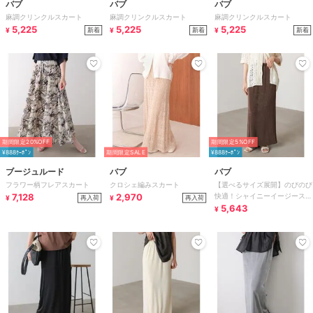
バブ
バブ
バブ
麻調クリンクルスカート
麻調クリンクルスカート
麻調クリンクルスカート
5,225
5,225
5,225
新着
新着
新着
¥
¥
¥
期間限定20%OFF
期間限定5%OFF
¥888ｸｰﾎﾟﾝ
期間限定SALE
¥888ｸｰﾎﾟﾝ
ブージュルード
バブ
バブ
フラワー柄フレアスカート
クロシェ編みスカート
【選べるサイズ展開】のびのび
7,128
2,970
快適！シャイニーイージースカ
再入荷
再入荷
¥
¥
ート
5,643
¥