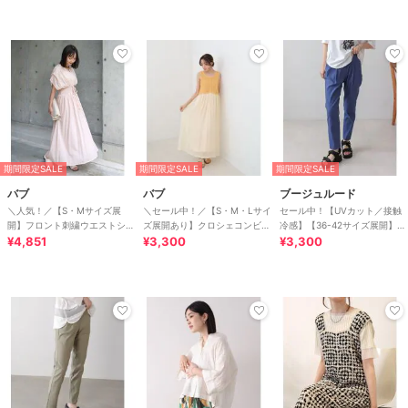
期間限定SALE
期間限定SALE
期間限定SALE
バブ
バブ
ブージュルード
＼人気！／【S・Mサイズ展
＼セール中！／【S・M・Lサイ
セール中！【UVカット／接触
開】フロント刺繍ウエストシャ
ズ展開あり】クロシェコンビキ
冷感】【36-42サイズ展開】
ーリングワンピース
¥4,851
ャミワンピース
¥3,300
UV/COOL HAKIYASE+パンツ
¥3,300