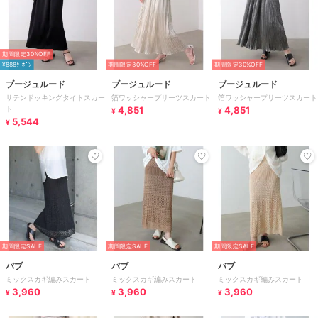
期間限定30%OFF
¥888ｸｰﾎﾟﾝ
期間限定30%OFF
期間限定30%OFF
ブージュルード
ブージュルード
ブージュルード
サテンドッキングタイトスカー
箔ワッシャープリーツスカート
箔ワッシャープリーツスカート
ト
4,851
4,851
¥
¥
5,544
¥
期間限定SALE
期間限定SALE
期間限定SALE
バブ
バブ
バブ
ミックスカギ編みスカート
ミックスカギ編みスカート
ミックスカギ編みスカート
3,960
3,960
3,960
¥
¥
¥