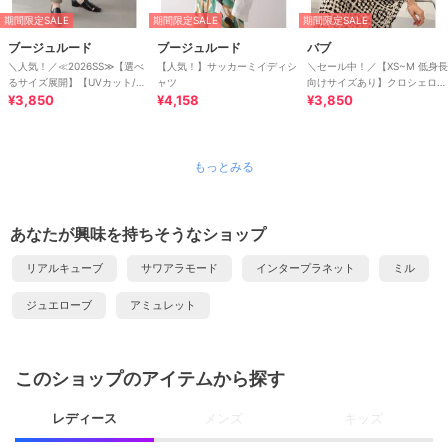
期間限定SALE
期間限定SALE
期間限定SALE
ブージュルード
ブージュルード
バブ
＼人気！／≪2026SS≫【選べ
【人気！】サッカーミイディシ
＼セール中！／【XS~M 低身長
るサイズ展開】【UVカット/接
ャツ
向けサイズあり】クロシェロン
触冷感】ＨＡＫＩＹＡＳＥ＋パ
¥3,850
¥4,158
グワンピース
¥3,850
ンツ
もっとみる
あなたが興味を持ちそうなショップ
リアルキューブ
サワアラモード
インタープラネット
ミル
ジュエローブ
アミュレット
このショップのアイテムから探す
レディース
メンズ
キッズ