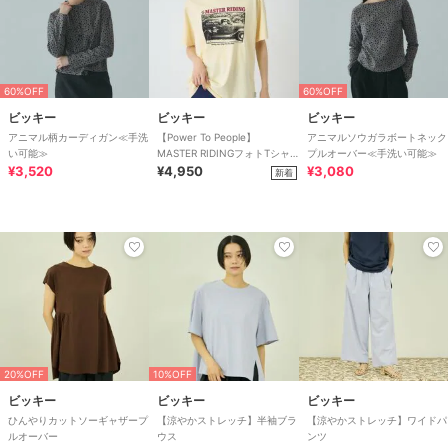
60%OFF
60%OFF
ビッキー
ビッキー
ビッキー
アニマル柄カーディガン≪手洗
【Power To People】
アニマルソウガラボートネック
い可能≫
MASTER RIDINGフォトTシャ
プルオーバー≪手洗い可能≫
¥3,520
ツ
¥4,950
¥3,080
新着
20%OFF
10%OFF
ビッキー
ビッキー
ビッキー
ひんやりカットソーギャザープ
【涼やかストレッチ】半袖ブラ
【涼やかストレッチ】ワイドパ
ルオーバー
ウス
ンツ