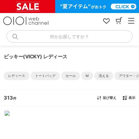
コ
ン
テ
ン
ツ
へ
何かお探しですか？
ス
キ
ッ
ビッキー(VICKY) レディース
プ
レディース
トートバッグ
セール
M
洗える
アウター・
313
並び替え
表示