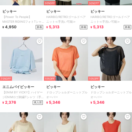
30%OFF
30%OFF
ビッキー
ビッキー
ビッキー
【Power To People】
HARIBO/RETROゴールドベア
HARIBO/RETROゴールドベア
MASTER RIDINGフォトTシャ
ニット≪手洗い可能≫
ニット≪手洗い可能≫
ツ
4,950
5,313
5,313
新着
新着
新着
¥
¥
¥
70%OFF
10%OFF
10%OFF
エニムバイビッキー
ビッキー
ビッキー
【ENIM BY VICKY】ハイゲー
ドロップショルダーニットプル
ドロップショルダーニットプル
ジENIMロゴ刺繍Tシャツ《手
オーバー
オーバー
洗い可能》
2,376
5,346
5,346
再入荷
¥
¥
¥