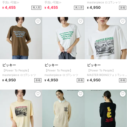
手洗い可能≫
手洗い可能≫
masterpiece ロゴTシャツ
4,455
4,455
4,950
再入荷
再入荷
新着
¥
¥
¥
ビッキー
ビッキー
ビッキー
【Power To People】
【Power To People】
【Power To People】
masterpiece ロゴTシャツ
masterpiece ロゴTシャツ
MASTER RIDINGフォトTシャ
4,950
4,950
ツ
4,950
新着
新着
新着
¥
¥
¥