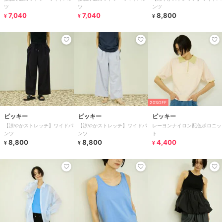
ツ
ツ
ンツ
7,040
7,040
8,800
¥
¥
¥
20%OFF
ビッキー
ビッキー
ビッキー
【涼やかストレッチ】ワイドパ
【涼やかストレッチ】ワイドパ
レーヨンナイロン配色ポロニッ
ンツ
ンツ
ト
8,800
8,800
4,400
¥
¥
¥