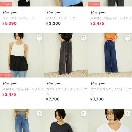
30%OFF
50%OFF
ビッキー
ビッキー
ビッキー
シアーストライプシャツ
ひんやりタンクトップ
異素材切り替えバルーンタンク
5,390
3,300
2,475
¥
¥
¥
50%OFF
ビッキー
ビッキー
ビッキー
異素材切り替えバルーンタンク
ウエストゴムタックワイドデニ
ウエストゴムタックワイドデニ
2,475
ム
ム
¥
7,700
7,700
¥
¥