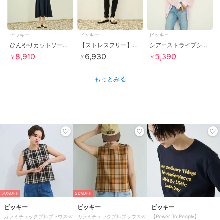
ビッキー
ビッキー
ビッキー
ひんやりカットソーノースリーブワンピース
【ストレスフリー】ナイロンレギンス
シアーストライプシャツ
8,910
6,930
5,390
￥
￥
￥
もっとみる
50%OFF
50%OFF
ビッキー
ビッキー
ビッキー
カラミチェックプルブラウス≪
カラミチェックプルブラウス≪
【Power To People】