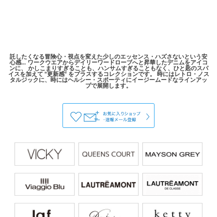
託したくなる冒険心・視点を変えた少しのエッセンス・ハズさないという安
心感… ワークウエアからデイリーワードローブへと昇華したデニムをアイコ
ンに、 かしこまりすぎることも、ハンサムすぎることもなく、ひと匙のスパ
イスを加えて "更新感" をプラスするコレクションです。 時にはレトロ・ノス
タルジックに、時にはヘルシー・スポーティにイージームードなラインアッ