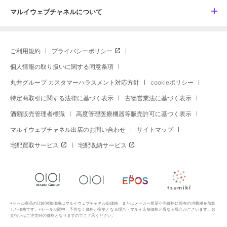
マルイウェブチャネルについて
ご利用規約
プライバシーポリシー
個人情報の取り扱いに関する同意条項
丸井グループ カスタマーハラスメント対応方針
cookieポリシー
特定商取引に関する法律に基づく表示
古物営業法に基づく表示
酒類販売管理者標識
高度管理医療機器等販売許可に基づく表示
マルイウェブチャネル出店のお問い合わせ
サイトマップ
宅配買取サービス
宅配収納サービス
※セール商品の比較対象価格はマルイウェブチャネル旧価格、またはメーカー希望小売価格に現在の消費税を加算
した価格です。※セール期間中、予告なく価格が変更となる場合・マルイ店舗価格と異なる場合がございます。お
支払いはご注文時の価格となりますのでご了承ください。