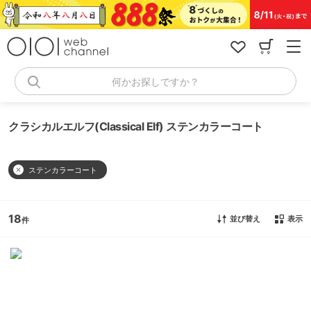
コ
ン
テ
ン
ツ
へ
何かお探しですか？
ス
キ
ッ
クラシカルエルフ(Classical Elf) ステンカラーコート
プ
ステンカラーコート
18
並び替え
表示