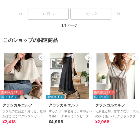
レンチコート
前へ
次へ
1/1ページ
このショップの関連商品
期間限定SALE
期間限定SALE
¥200ｸｰﾎﾟﾝ
¥200ｸｰﾎﾟﾝ
¥200ｸｰﾎﾟﾝ
クラシカルエルフ
クラシカルエルフ
クラシカルエルフ
ラフなのに品よく見える。軽や
すっきり、華奢見え。華やかパ
＼新色追加／甘すぎない、大人
かぽこぽこフクレジャガードト
ネルレースキャミワンピース
の抜け感。バックリボンダブル
ップス（半袖）
¥2,418
¥4,998
ストラッププリーツキャミロン
¥2,968
グワンピース