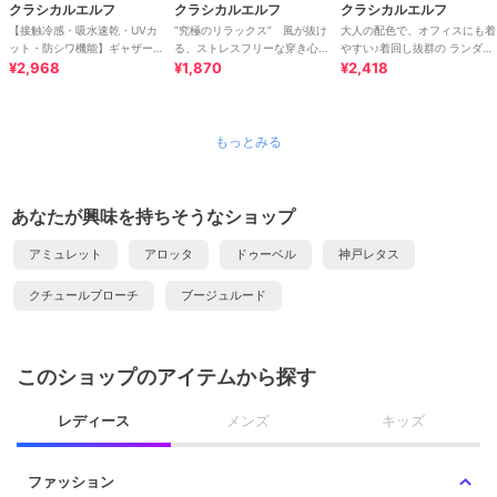
クラシカルエルフ
クラシカルエルフ
クラシカルエルフ
【接触冷感・吸水速乾・UVカ
”究極のリラックス” 風が抜け
大人の配色で、オフィスにも着
ット・防シワ機能】ギャザー袖
る、ストレスフリーな穿き心
やすい♪着回し抜群の ランダム
ドロストダブルポケットスキッ
¥2,968
地。サッカー素材タックワイド
¥1,870
リブ 配色ポロトップス(半袖)
¥2,418
パーブラウス
カーブパンツ
もっとみる
あなたが興味を持ちそうなショップ
アミュレット
アロッタ
ドゥーベル
神戸レタス
クチュールブローチ
ブージュルード
このショップのアイテムから探す
レディース
メンズ
キッズ
ファッション