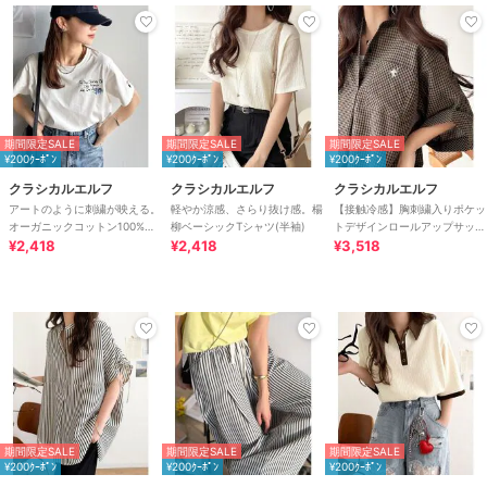
期間限定SALE
期間限定SALE
期間限定SALE
¥200ｸｰﾎﾟﾝ
¥200ｸｰﾎﾟﾝ
¥200ｸｰﾎﾟﾝ
クラシカルエルフ
クラシカルエルフ
クラシカルエルフ
アートのように刺繍が映える。
軽やか涼感、さらり抜け感。楊
【接触冷感】胸刺繍入りポケッ
オーガニックコットン100%ら
柳ベーシックTシャツ(半袖)
トデザインロールアップサッカ
くがき風刺繍 無地＆ボーダー
¥2,418
¥2,418
ーワンピース（ロング丈）
¥3,518
柄半袖Tシャツ
期間限定SALE
期間限定SALE
期間限定SALE
¥200ｸｰﾎﾟﾝ
¥200ｸｰﾎﾟﾝ
¥200ｸｰﾎﾟﾝ