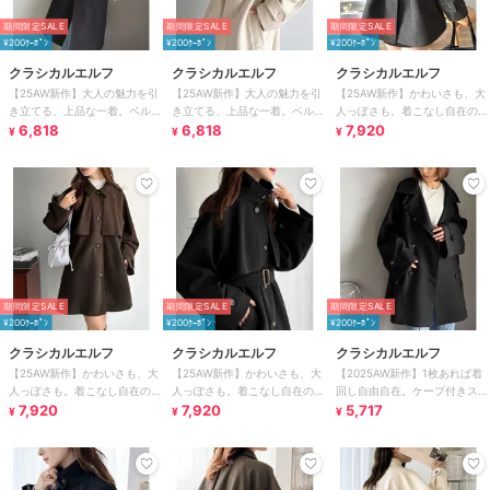
期間限定SALE
期間限定SALE
期間限定SALE
¥200ｸｰﾎﾟﾝ
¥200ｸｰﾎﾟﾝ
¥200ｸｰﾎﾟﾝ
クラシカルエルフ
クラシカルエルフ
クラシカルエルフ
【25AW新作】大人の魅力を引
【25AW新作】大人の魅力を引
【25AW新作】かわいさも、大
き立てる、上品な一着。ベルト
き立てる、上品な一着。ベルト
人っぽさも。着こなし自在の
付き比翼メルトンコート（ロン
6,818
付き比翼メルトンコート（ロン
6,818
2way仕様が嬉しい♪ミドル丈ア
7,920
¥
¥
¥
グ丈）
グ丈）
レンジコート
期間限定SALE
期間限定SALE
期間限定SALE
¥200ｸｰﾎﾟﾝ
¥200ｸｰﾎﾟﾝ
¥200ｸｰﾎﾟﾝ
クラシカルエルフ
クラシカルエルフ
クラシカルエルフ
【25AW新作】かわいさも、大
【25AW新作】かわいさも、大
【2025AW新作】1枚あれば着
人っぽさも。着こなし自在の
人っぽさも。着こなし自在の
回し自由自在。ケープ付きスタ
2way仕様が嬉しい♪ミドル丈ア
7,920
2way仕様が嬉しい♪ミドル丈ア
7,920
ンドカラーミドル丈コート（ベ
5,717
¥
¥
¥
レンジコート
レンジコート
ルト付き）