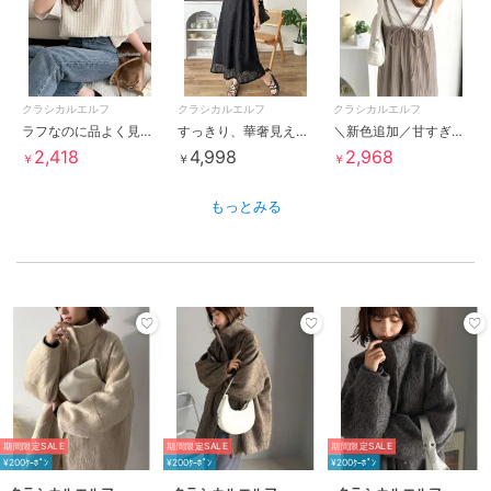
クラシカルエルフ
クラシカルエルフ
クラシカルエルフ
ラフなのに品よく見える。軽やかぽこぽこフクレジャガードトップス（半袖）
すっきり、華奢見え。華やかパネルレースキャミワンピース
＼新色追加／甘すぎない、大人の抜け感。バックリボンダブルストラッププリーツキャミロングワンピース
2,418
4,998
2,968
￥
￥
￥
もっとみる
期間限定SALE
期間限定SALE
期間限定SALE
¥200ｸｰﾎﾟﾝ
¥200ｸｰﾎﾟﾝ
¥200ｸｰﾎﾟﾝ