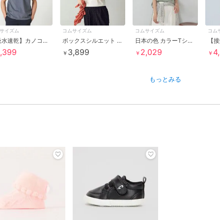
サイズム
コムサイズム
コムサイズム
コム
【吸水速乾】カノコポロシャツ
ボックスシルエット クロップド丈Ｔシャツ
日本の色 カラーTシャツ
,399
3,899
2,029
4
￥
￥
￥
もっとみる