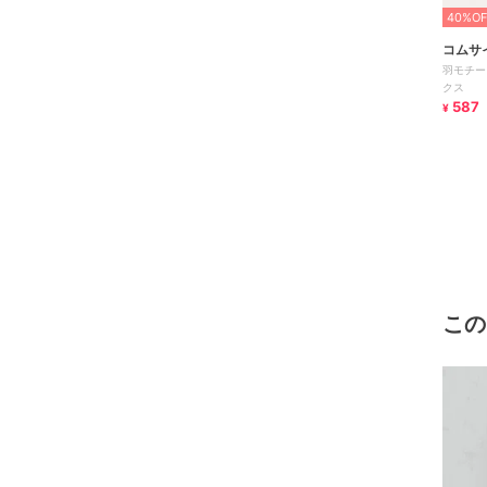
40%OF
コムサ
羽モチー
クス
587
¥
この