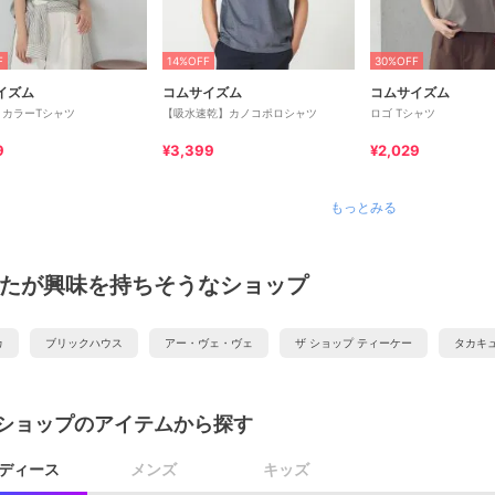
F
14%OFF
30%OFF
イズム
コムサイズム
コムサイズム
 カラーTシャツ
【吸水速乾】カノコポロシャツ
ロゴ Tシャツ
9
¥3,399
¥2,029
もっとみる
たが興味を持ちそうなショップ
カ
ブリックハウス
アー・ヴェ・ヴェ
ザ ショップ ティーケー
タカキ
ショップのアイテムから探す
ディース
メンズ
キッズ