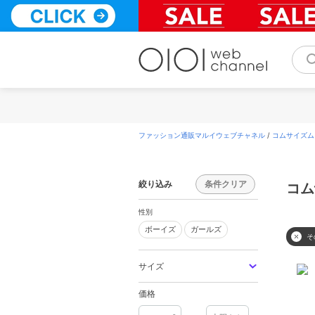
コ
ン
テ
ン
ツ
へ
ス
キ
ッ
プ
ファッション通販マルイウェブチャネル
/
コムサイズム(C
絞り込み
条件クリア
コム
性別
ボーイズ
ガールズ
ボーイズ
ガールズ
そ
サイズ
価格