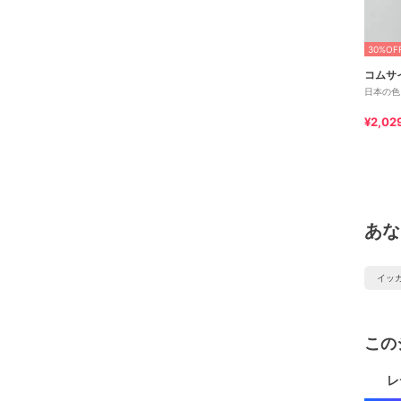
30%OF
コムサ
日本の色
¥2,02
あな
イッ
この
レ