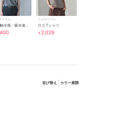
サイズム
コムサイズム
【接触冷感・吸水速乾】エンブレム ポロシャツ
ロゴ Tシャツ
,400
2,029
￥
並び替え
カラー展開