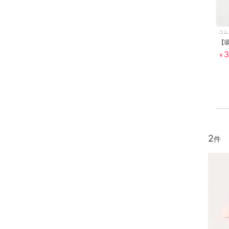
コム
3
￥
2