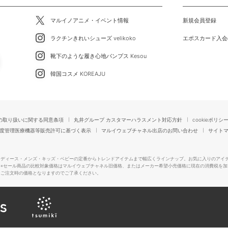
マルイノアニメ・イベント情報
新規会員登録
ラクチンきれいシューズ velikoko
エポスカード入会
靴下のような履き心地パンプス Kesou
韓国コスメ KOREAJU
の取り扱いに関する同意条項
丸井グループ カスタマーハラスメント対応方針
cookieポリシ
度管理医療機器等販売許可に基づく表示
マルイウェブチャネル出店のお問い合わせ
サイト
レディース・メンズ・キッズ・ベビーの定番からトレンドアイテムまで幅広くラインナップ。お気に入りのアイ
。
※セール商品の比較対象価格はマルイウェブチャネル旧価格、またはメーカー希望小売価格に現在の消費税を加
はご注文時の価格となりますのでご了承ください。