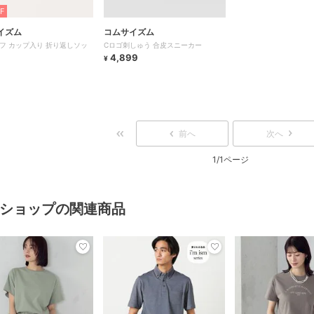
F
イズム
コムサイズム
フ カップ入り 折り返しソッ
Cロゴ刺しゅう 合皮スニーカー
4,899
¥
前へ
次へ
1/1ページ
ショップの関連商品