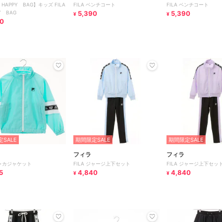
 HAPPY BAG】キッズ FILA
FILA ベンチコート
FILA ベンチコート
Y BAG
5,390
5,390
¥
¥
0
SALE
期間限定SALE
期間限定SALE
フィラ
フィラ
シャカジャケット
FILA ジャージ上下セット
FILA ジャージ上下セッ
5
4,840
4,840
¥
¥