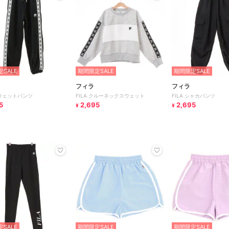
SALE
期間限定SALE
期間限定SALE
フィラ
フィラ
スウェットパンツ
FILA クルーネックスウェット
FILA シャカパンツ
5
2,695
2,695
¥
¥
SALE
期間限定SALE
期間限定SALE