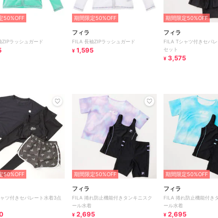
50%OFF
期間限定50%OFF
期間限定50%OFF
フィラ
フィラ
長袖ZIPラッシュガード
FILA 長袖ZIPラッシュガード
FILA Tシャツ付きセパ
5
1,595
セット
¥
3,575
¥
50%OFF
期間限定50%OFF
期間限定50%OFF
フィラ
フィラ
 Tシャツ付きセパレート水着3点
FILA 捲れ防止機能付きタンキニスク
FILA 捲れ防止機能付
ール水着
ール水着
0
2,695
2,695
¥
¥