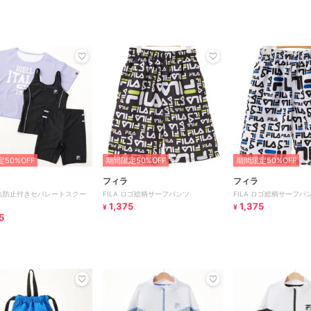
50%OFF
期間限定50%OFF
期間限定50%OFF
フィラ
フィラ
 捲れ防止付きセパレートスクー
FILA ロゴ総柄サーフパンツ
FILA ロゴ総柄サーフパ
1,375
1,375
¥
¥
5