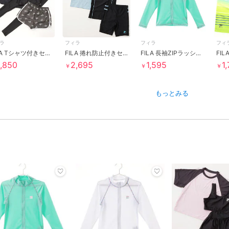
ラ
フィラ
フィラ
フィ
FILA Tシャツ付きセパレート水着3点セット
FILA 捲れ防止付きセパレートスクール水着
FILA 長袖ZIPラッシュガード
FI
,850
2,695
1,595
1
￥
￥
￥
もっとみる