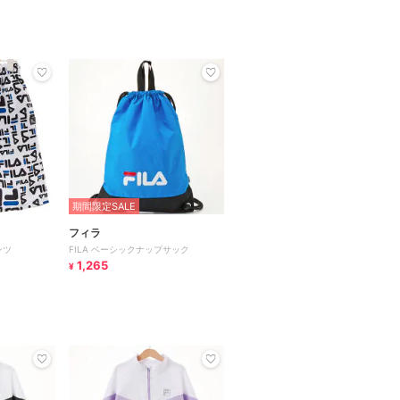
期間限定SALE
フィラ
ンツ
FILA ベーシックナップサック
1,265
¥