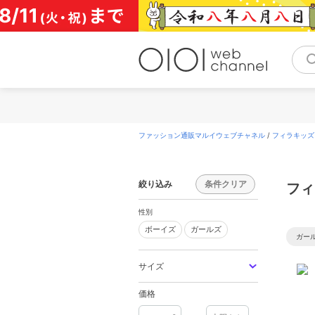
コ
ン
テ
ン
ツ
へ
ス
キ
ッ
プ
ファッション通販マルイウェブチャネル
/
フィラキッズ(F
絞り込み
条件クリア
フィ
性別
ボーイズ
ガールズ
ボーイズ
ガールズ
ガー
サイズ
価格