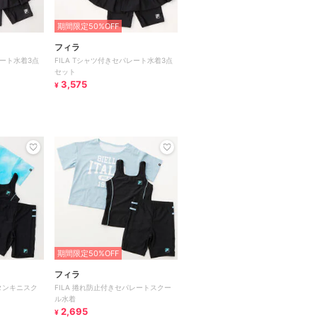
期間限定50%OFF
フィラ
レート水着3点
FILA Tシャツ付きセパレート水着3点
セット
3,575
¥
期間限定50%OFF
フィラ
きタンキニスク
FILA 捲れ防止付きセパレートスクー
ル水着
2,695
¥