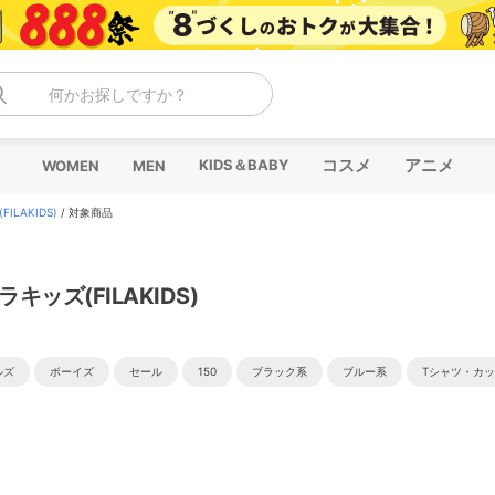
何かお探しですか？
コスメ
アニメ
KIDS＆BABY
WOMEN
MEN
ILAKIDS)
/
対象商品
ラキッズ(FILAKIDS)
ルズ
ボーイズ
セール
150
ブラック系
ブルー系
Tシャツ・カ