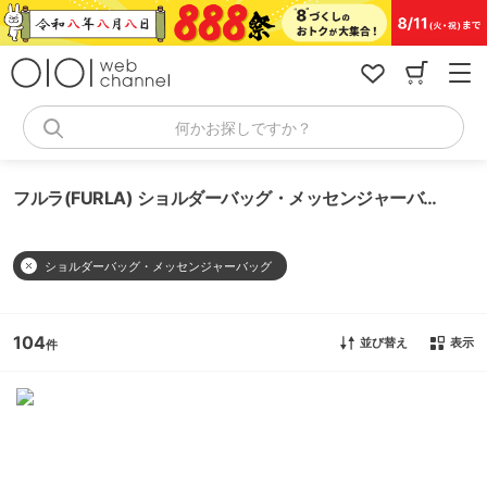
コ
ン
テ
ン
ツ
へ
何かお探しですか？
ス
キ
ッ
フルラ(FURLA) ショルダーバッグ・メッセンジャーバッグ
プ
ショルダーバッグ・メッセンジャーバッグ
104
並び替え
表示