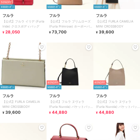
50%OFF
¥888ｸｰﾎﾟﾝ
¥888ｸｰﾎﾟﾝ
¥888ｸｰﾎﾟﾝ
フルラ
フルラ
フルラ
【公式】フルラ イリデ (Furla
【公式】フルラ プリムローズ
【公式】FURLA CAMELIA
Iride) クロスボディバッグ
(Furla Primrose) ホーボーバッ
MINI CROSSBODY
28,050
グ M
73,700
39,600
¥
¥
¥
40%OFF
40%OFF
¥888ｸｰﾎﾟﾝ
¥888ｸｰﾎﾟﾝ
¥888ｸｰﾎﾟﾝ
フルラ
フルラ
フルラ
【公式】FURLA CAMELIA
【公式】フルラ ヌヴォラ
【公式】フルラ ヌヴォラ
MINI CROSSBODY
(Furla Nuvola) バケットバッ
(Furla Nuvola) バケットバッ
39,600
グ MINI
44,880
グ MINI
44,880
¥
¥
¥