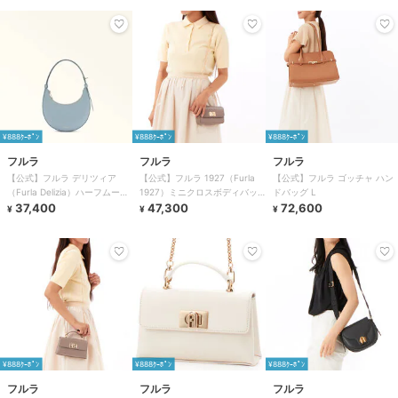
¥888ｸｰﾎﾟﾝ
¥888ｸｰﾎﾟﾝ
¥888ｸｰﾎﾟﾝ
フルラ
フルラ
フルラ
【公式】フルラ デリツィア
【公式】フルラ 1927（Furla
【公式】フルラ ゴッチャ ハン
（Furla Delizia）ハーフムーン
1927）ミニクロスボディバッ
ドバッグ L
ミニショルダーバッグ
37,400
グ
47,300
72,600
¥
¥
¥
¥888ｸｰﾎﾟﾝ
¥888ｸｰﾎﾟﾝ
¥888ｸｰﾎﾟﾝ
フルラ
フルラ
フルラ