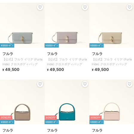
¥888ｸｰﾎﾟﾝ
¥888ｸｰﾎﾟﾝ
¥888ｸｰﾎﾟﾝ
フルラ
フルラ
フルラ
【公式】フルラ イリデ (Furla
【公式】フルラ イリデ (Furla
【公式】フルラ イリデ (Furla
Iride) クロスボディバッグ
Iride) クロスボディバッグ
Iride) クロスボディバッグ
49,500
49,500
49,500
¥
¥
¥
30%OFF
30%OFF
30%OFF
¥888ｸｰﾎﾟﾝ
¥888ｸｰﾎﾟﾝ
¥888ｸｰﾎﾟﾝ
フルラ
フルラ
フルラ