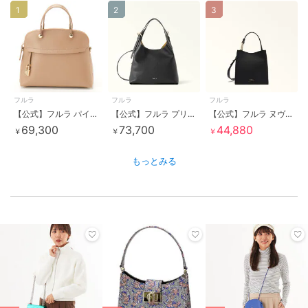
1
2
3
フルラ
フルラ
フルラ
【公式】フルラ パイパー (Furla Piper) ハンドバッグ M
【公式】フルラ プリムローズ (Furla Primrose) ホーボーバッグ M
【公式】フルラ ヌヴォラ (Furla Nuvola) バケットバッグ MINI
69,300
73,700
44,880
￥
￥
￥
もっとみる