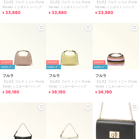
【公式】フルラ ニコル (Furla
【公式】フルラ ニコル (Furla
【公式】フルラ ニコル (Furla
Nicole) ミニボストンバッグ
Nicole) ミニボストンバッグ
Nicole) ミニボストンバッグ
33,880
33,880
33,880
¥
¥
¥
30%OFF
30%OFF
30%OFF
¥888ｸｰﾎﾟﾝ
¥888ｸｰﾎﾟﾝ
¥888ｸｰﾎﾟﾝ
フルラ
フルラ
フルラ
【公式】フルラ トニー (Furla
【公式】フルラ トニー (Furla
【公式】フルラ トニー (Furla
Tonie) ミニホーボーバッグ
Tonie) ミニホーボーバッグ
Tonie) ミニホーボーバッグ
36,190
36,190
36,190
¥
¥
¥