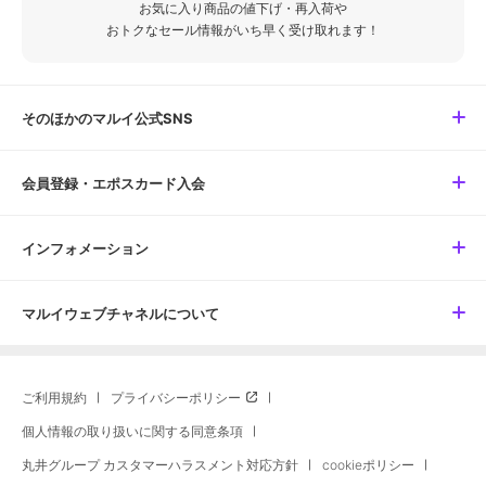
お気に入り商品の値下げ・再入荷や
おトクなセール情報がいち早く受け取れます！
そのほかのマルイ公式SNS
会員登録・エポスカード入会
インフォメーション
マルイウェブチャネルについて
ご利用規約
プライバシーポリシー
個人情報の取り扱いに関する同意条項
丸井グループ カスタマーハラスメント対応方針
cookieポリシー