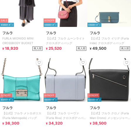
SALE
60%OFF
¥888ｸｰﾎﾟﾝ
¥888ｸｰﾎﾟﾝ
¥888ｸｰﾎﾟﾝ
フルラ
フルラ
フルラ
FURLA MIONIDO MINI
【公式】フルラ ムーンライト
【公式】フルラ イリデ (Furla
CROSSBODY BUCKET
クロスボディバッグ
Iride) クロスボディバッグ
18,920
25,520
49,500
再入荷
再入荷
再入荷
¥
¥
¥
50%OFF
60%OFF
50%OFF
¥888ｸｰﾎﾟﾝ
¥888ｸｰﾎﾟﾝ
¥888ｸｰﾎﾟﾝ
フルラ
フルラ
フルラ
【公式】フルラ メトロポリス
【公式】フルラ リーヴァ
【公式】フルラ クロノ (Furla
(Furla Metropolis) バッグ
(Furla Riva) クロスボディバッ
Man Crono) メッセンジャーバ
36,300
グ S
34,320
ッグ
38,500
¥
¥
¥