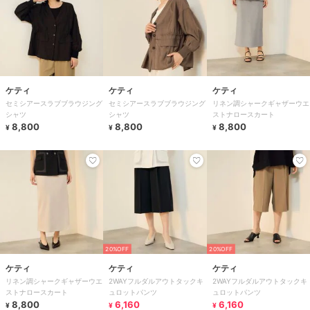
ケティ
ケティ
ケティ
セミシアースラブブラウジング
セミシアースラブブラウジング
リネン調シャークギャザーウエ
シャツ
シャツ
ストナロースカート
8,800
8,800
8,800
¥
¥
¥
20%OFF
20%OFF
ケティ
ケティ
ケティ
リネン調シャークギャザーウエ
2WAYフルダルアウトタックキ
2WAYフルダルアウトタックキ
ストナロースカート
ュロットパンツ
ュロットパンツ
8,800
6,160
6,160
¥
¥
¥