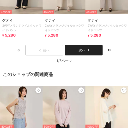
40%OFF
40%OFF
40%OFF
ケティ
ケティ
ケティ
2WAYメランジツイルタックワ
2WAYメランジツイルタックワ
2WAYメランジツイルタックワ
イドパンツ
イドパンツ
イドパンツ
5,280
5,280
5,280
¥
¥
¥
前へ
次へ
1/5ページ
このショップの関連商品
40%OFF
50%OFF
40%OFF