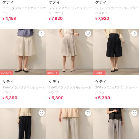
ケティ
ケティ
ケティ
コードダブルニットナロースカ
シフォングラデーションプリー
シフォングラデーションプリー
ート
ツスカート
ツスカート
4,158
7,920
7,920
¥
¥
¥
30%OFF
30%OFF
30%OFF
ケティ
ケティ
ケティ
2WAYメランジツイルショート
2WAYメランジツイルショート
2WAYメランジツイルショート
パンツ
パンツ
パンツ
5,390
5,390
5,390
¥
¥
¥