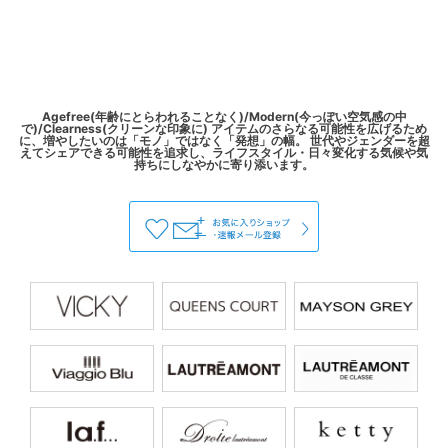
Agefree(年齢にとらわれることなく)/Modern(今っぽい空気感の中
で)/Clearness(クリーンな印象に) アイテムのさらなる可能性を広げるため
に、増やしたいのは「モノ」ではなく「発想」の幅。 世代やジェンダーを超
えてシェアできる可能性を追求し、ライフスタイル・日々変化する気候や気