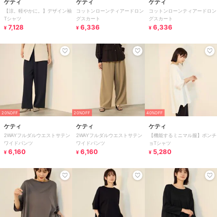
ケティ
ケティ
ケティ
【涼。軽やかに。】デザイン袖
コットンローンティアードロン
コットンローンティアードロン
Tシャツ
グスカート
グスカート
7,128
6,336
6,336
¥
¥
¥
20%OFF
20%OFF
40%OFF
ケティ
ケティ
ケティ
2WAYフルダルウエストサテン
2WAYフルダルウエストサテン
【機能するミニマル服】ポンチ
ワイドパンツ
ワイドパンツ
ョTシャツ
6,160
6,160
5,280
¥
¥
¥