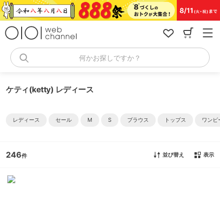
コ
ン
テ
ン
ツ
へ
何かお探しですか？
ス
キ
ッ
ケティ(ketty) レディース
プ
レディース
セール
M
S
ブラウス
トップス
ワンピ
246
並び替え
表示