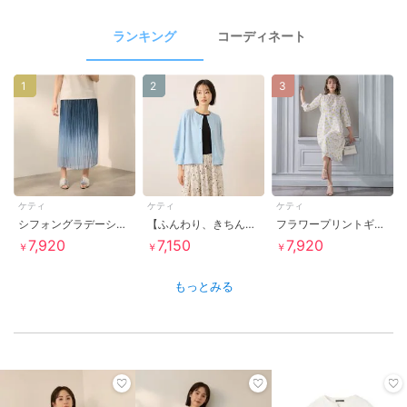
ランキング
コーディネート
1
2
3
ケティ
ケティ
ケティ
シフォングラデーションプリーツスカート
【ふんわり、きちんと。】ライトダンボールカーディガン
フラワープリントギャザーフレアワンピース
7,920
7,150
7,920
￥
￥
￥
もっとみる