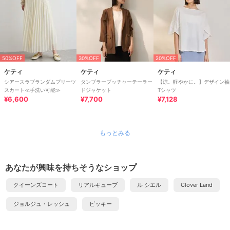
50%OFF
30%OFF
20%OFF
ケティ
ケティ
ケティ
シアースラブランダムプリーツ
タンブラーブッチャーテーラー
【涼。軽やかに。】デザイン袖
スカート≪手洗い可能≫
ドジャケット
Tシャツ
¥6,600
¥7,700
¥7,128
もっとみる
あなたが興味を持ちそうなショップ
クイーンズコート
リアルキューブ
ル シエル
Clover Land
ジョルジュ・レッシュ
ビッキー