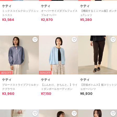
ケティ
ケティ
ケティ
ミックスコイルクロップドニッ
オーバーサイズダブルフェイス
【機能するミニマル服】ポンチ
トベスト
プルオーバー
ョTシャツ
¥3,564
¥2,970
¥5,280
40%OFF
50%OFF
ケティ
ケティ
ケティ
ブロードストライプフリルネッ
【ふんわり、きちんと。】ライ
【至福ボトムス】裾スリットジ
クブラウス
トダンボールカーディガン
ョガーパンツ
¥3,960
¥7,150
¥6,930