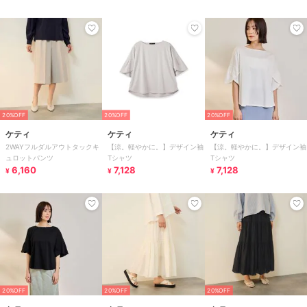
20%OFF
20%OFF
20%OFF
ケティ
ケティ
ケティ
2WAYフルダルアウトタックキ
【涼。軽やかに。】デザイン袖
【涼。軽やかに。】デザイン袖
ュロットパンツ
Tシャツ
Tシャツ
6,160
7,128
7,128
¥
¥
¥
20%OFF
20%OFF
20%OFF