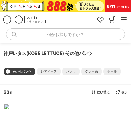
コ
ン
テ
ン
ツ
へ
何かお探しですか？
ス
キ
ッ
神戸レタス(KOBE LETTUCE) その他パンツ
プ
レディース
パンツ
グレー系
セール
その他パンツ
23
並び替え
表示