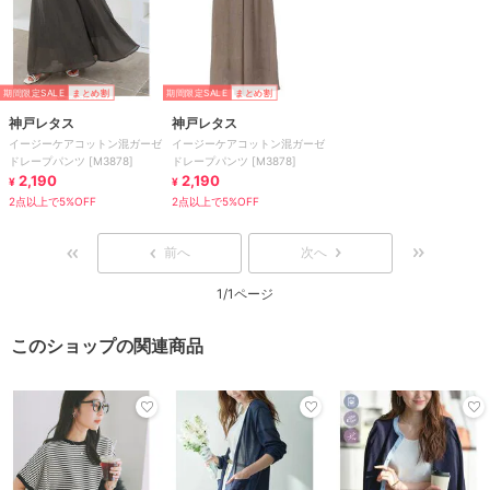
期間限定SALE
まとめ割
期間限定SALE
まとめ割
神戸レタス
神戸レタス
イージーケアコットン混ガーゼ
イージーケアコットン混ガーゼ
ドレープパンツ [M3878]
ドレープパンツ [M3878]
2,190
2,190
¥
¥
2点以上で5%OFF
2点以上で5%OFF
前へ
次へ
1/1ページ
このショップの関連商品