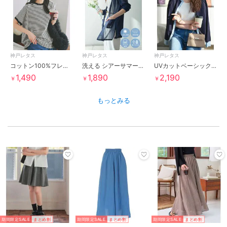
神戸レタス
神戸レタス
神戸レタス
コットン100%フレンチTシャツ（モックネックorクルーネック） [C4819]
洗える シアーサマーニットソーカーディガン（ショート／ミディアム／ロング） [C3703]
UVカットベーシックニットカーディガン [ 選べるネック ] [C6886]
1,490
1,890
2,190
￥
￥
￥
もっとみる
期間限定SALE
まとめ割
期間限定SALE
まとめ割
期間限定SALE
まとめ割