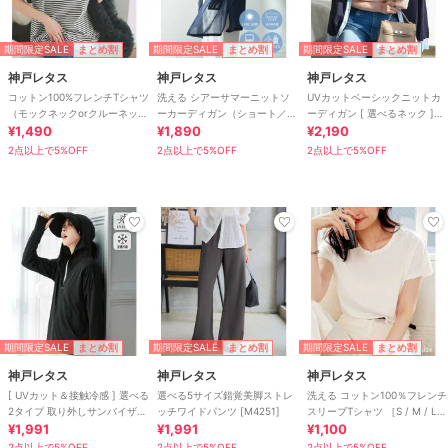
期間限定SALE
期間限定SALE
期間限定SALE
まとめ割
まとめ割
まとめ割
神戸レタス
神戸レタス
神戸レタス
コットン100%フレンチTシャツ
洗える シアーサマーニットソ
UVカットベーシックニットカ
（モックネックorクルーネッ
ーカーディガン（ショート／ミ
ーディガン [ 選べるネック ]
ク） [C4819]
¥1,490
ディアム／ロング） [C3703]
¥1,890
[C6886]
¥2,190
2点以上で5%OFF
2点以上で5%OFF
2点以上で5%OFF
期間限定SALE
期間限定SALE
期間限定SALE
まとめ割
まとめ割
まとめ割
神戸レタス
神戸レタス
神戸レタス
[ UVカット＆接触冷感 ] 選べる
選べる5サイズ錯覚美脚ストレ
洗える コットン100％フレンチ
2タイプ 取り外しサンバイザー
ッチワイドパンツ [M4251]
スリーブTシャツ ［S / M / L］
付きパーカー [C7760]
¥1,991
¥1,991
[C5106]
¥1,100
2点以上で5%OFF
2点以上で5%OFF
2点以上で5%OFF