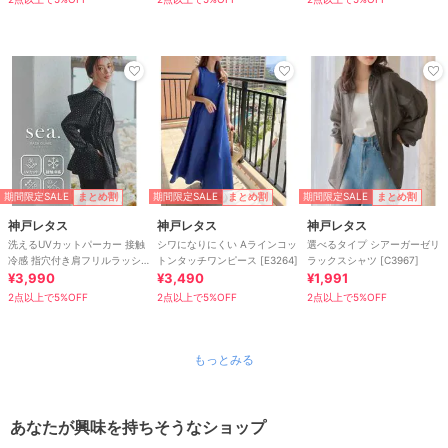
期間限定SALE
期間限定SALE
期間限定SALE
まとめ割
まとめ割
まとめ割
神戸レタス
神戸レタス
神戸レタス
洗えるUVカットパーカー 接触
シワになりにくい Aラインコッ
選べるタイプ シアーガーゼリ
冷感 指穴付き肩フリルラッシ
トンタッチワンピース [E3264]
ラックスシャツ [C3967]
ュガード [S209]
¥3,990
¥3,490
¥1,991
2点以上で5%OFF
2点以上で5%OFF
2点以上で5%OFF
もっとみる
あなたが興味を持ちそうなショップ