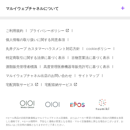
マルイウェブチャネルについて
ご利用規約
プライバシーポリシー
個人情報の取り扱いに関する同意条項
丸井グループ カスタマーハラスメント対応方針
cookieポリシー
特定商取引に関する法律に基づく表示
古物営業法に基づく表示
酒類販売管理者標識
高度管理医療機器等販売許可に基づく表示
マルイウェブチャネル出店のお問い合わせ
サイトマップ
宅配買取サービス
宅配収納サービス
※セール商品の比較対象価格はマルイウェブチャネル旧価格、またはメーカー希望小売価格に現在の消費税を加算
した価格です。※セール期間中、予告なく価格が変更となる場合・マルイ店舗価格と異なる場合がございます。お
支払いはご注文時の価格となりますのでご了承ください。