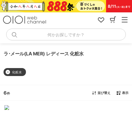
コ
ン
テ
ン
ツ
へ
何かお探しですか？
ス
キ
ッ
ラ･メール(LA MER) レディース 化粧水
プ
化粧水
6
並び替え
表示