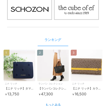
ランキング
1
2
3
ニナ リッチ
ランバン コレクション
ニナ リッチ
【ニナ リッチ】タマラパース 二つ折りBOX財布
【ランバンコレクション】クロワゼ トートバッグ
【ニナ リッチ】カラーヌーボーパース 口金長財布
13,750
47,300
16,500
￥
￥
￥
もっとみる