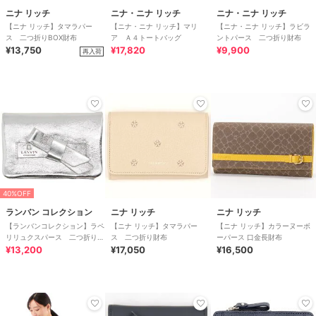
ニナ リッチ
ニナ・ニナ リッチ
ニナ・ニナ リッチ
【ニナ リッチ】タマラパー
【ニナ・ニナ リッチ】マリ
【ニナ・ニナ リッチ】ラビラ
ス 二つ折りBOX財布
ア Ａ４トートバッグ
ントパース 二つ折り財布
¥13,750
¥17,820
¥9,900
再入荷
40%OFF
ランバン コレクション
ニナ リッチ
ニナ リッチ
【ランバンコレクション】ラペ
【ニナ リッチ】タマラパー
【ニナ リッチ】カラーヌーボ
リリュクスパース 二つ折り
ス 二つ折り財布
ーパース 口金長財布
BOX財布
¥13,200
¥17,050
¥16,500