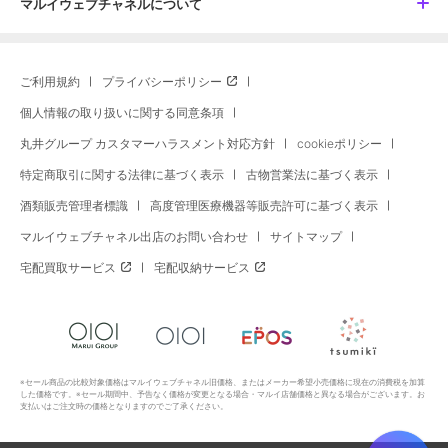
マルイウェブチャネルについて
ご利用規約
プライバシーポリシー
個人情報の取り扱いに関する同意条項
丸井グループ カスタマーハラスメント対応方針
cookieポリシー
特定商取引に関する法律に基づく表示
古物営業法に基づく表示
酒類販売管理者標識
高度管理医療機器等販売許可に基づく表示
マルイウェブチャネル出店のお問い合わせ
サイトマップ
宅配買取サービス
宅配収納サービス
※セール商品の比較対象価格はマルイウェブチャネル旧価格、またはメーカー希望小売価格に現在の消費税を加算
した価格です。※セール期間中、予告なく価格が変更となる場合・マルイ店舗価格と異なる場合がございます。お
支払いはご注文時の価格となりますのでご了承ください。