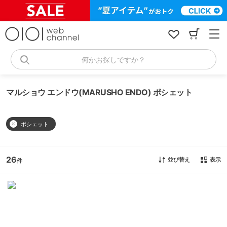
コ
ン
テ
ン
ツ
へ
何かお探しですか？
ス
キ
ッ
マルショウ エンドウ(MARUSHO ENDO) ポシェット
プ
ポシェット
26
並び替え
表示