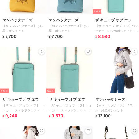
SALE
マンハッタナーズ
マンハッタナーズ
ザ キューブ オブ エフ
【和マンハッタナーズ】そら
【和マンハッタナーズ】そら
【ザ キューブ オブ エフ】ウォ
星 ポシェット
星 ポシェット
ーカー スマホポシェット 天
7,700
7,700
オープンタイプ
8,580
¥
¥
¥
SALE
SALE
ザ キューブ オブ エフ
ザ キューブ オブ エフ
マンハッタナーズ
【ザ キューブ オブ エフ】ウォ
【ザ キューブ オブ エフ】ウォ
【マンハッタナーズ】ノワー
ーカー スマホポシェット ラ
ーカー スマホポシェット L
ル 縦型ポシェット
ウンドファスナータイプ
9,240
字ファスナータイプ
9,570
12,100
¥
¥
¥