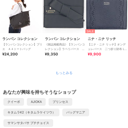
SALE
ランバン コレクション
ランバン コレクション
ニナ・ニナ リッチ
【ランバンコレクション】プリ
《雑誌掲載商品》【ランバンコ
【ニナ・ニナ リッチ】オンデ
エ Ａ４トートバッグ
レクション】ラペリパース
ュレパース 二つ折り財布 L字
¥24,200
BOX小銭入れ
¥9,350
ファスナー小銭入れタイプ
¥9,900
もっとみる
あなたが興味を持ちそうなショップ
クイーポ
AJIOKA
プリンセス
キタムラK2（キタムラケイツウ）
バッグマニア
サマンサタバサ プチチョイス