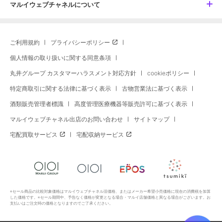
マルイウェブチャネルについて
ご利用規約
プライバシーポリシー
個人情報の取り扱いに関する同意条項
丸井グループ カスタマーハラスメント対応方針
cookieポリシー
特定商取引に関する法律に基づく表示
古物営業法に基づく表示
酒類販売管理者標識
高度管理医療機器等販売許可に基づく表示
マルイウェブチャネル出店のお問い合わせ
サイトマップ
宅配買取サービス
宅配収納サービス
※セール商品の比較対象価格はマルイウェブチャネル旧価格、またはメーカー希望小売価格に現在の消費税を加算
した価格です。※セール期間中、予告なく価格が変更となる場合・マルイ店舗価格と異なる場合がございます。お
支払いはご注文時の価格となりますのでご了承ください。