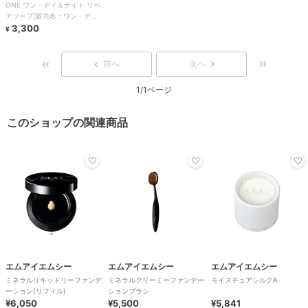
ONE ワン・デイ＆ナイト リペ
アソープ[販売名：ワン・デイ
＆ナイト リペ
3,300
¥
前へ
次へ
1/1ページ
このショップの関連商品
エムアイエムシー
エムアイエムシー
エムアイエムシー
ミネラルリキッドリーファンデ
ミネラルクリーミーファンデー
モイスチュアシルクA
ーション(リフィル)
ションブラシ
¥6,050
¥5,500
¥5,841