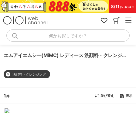
コ
ン
テ
ン
ツ
へ
何かお探しですか？
ス
キ
ッ
エムアイエムシー(MiMC) レディース 洗顔料・クレンジング
プ
洗顔料・クレンジング
1
並び替え
表示