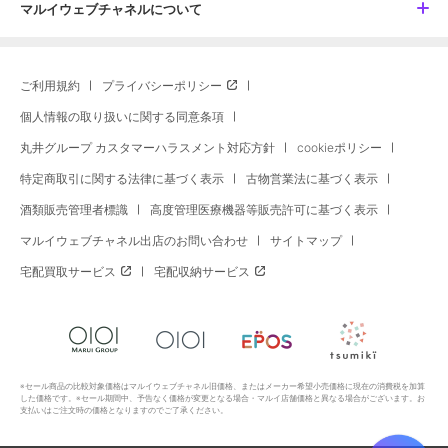
マルイウェブチャネルについて
ご利用規約
プライバシーポリシー
個人情報の取り扱いに関する同意条項
丸井グループ カスタマーハラスメント対応方針
cookieポリシー
特定商取引に関する法律に基づく表示
古物営業法に基づく表示
酒類販売管理者標識
高度管理医療機器等販売許可に基づく表示
マルイウェブチャネル出店のお問い合わせ
サイトマップ
宅配買取サービス
宅配収納サービス
※セール商品の比較対象価格はマルイウェブチャネル旧価格、またはメーカー希望小売価格に現在の消費税を加算
した価格です。※セール期間中、予告なく価格が変更となる場合・マルイ店舗価格と異なる場合がございます。お
支払いはご注文時の価格となりますのでご了承ください。