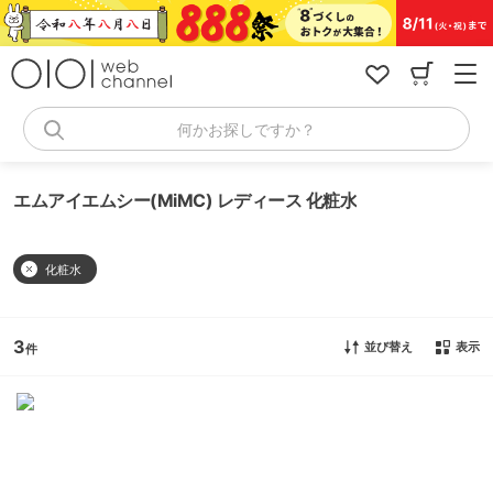
コ
ン
テ
ン
ツ
へ
何かお探しですか？
ス
キ
ッ
エムアイエムシー(MiMC) レディース 化粧水
プ
化粧水
3
並び替え
表示