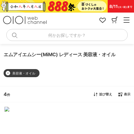
コ
ン
テ
ン
ツ
へ
何かお探しですか？
ス
キ
ッ
エムアイエムシー(MiMC) レディース 美容液・オイル
プ
美容液・オイル
4
並び替え
表示