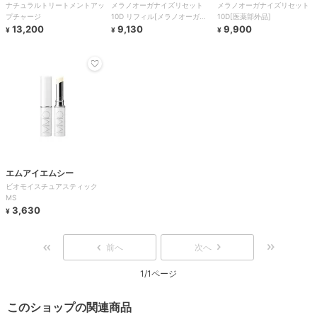
ナチュラルトリートメントアッ
メラノオーガナイズリセット
メラノオーガナイズリセット
プチャージ
10D リフィル[メラノオーガナ
10D[医薬部外品]
13,200
イズリセット 10D
9,130
9,900
¥
¥
¥
エムアイエムシー
ビオモイスチュアスティック
MS
3,630
¥
前へ
次へ
1/1ページ
このショップの関連商品