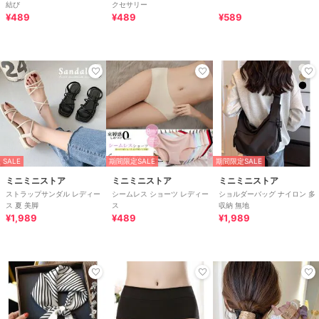
結び
クセサリー
¥489
¥489
¥589
SALE
期間限定SALE
期間限定SALE
ミニミニストア
ミニミニストア
ミニミニストア
ストラップサンダル レディー
シームレス ショーツ レディー
ショルダーバッグ ナイロン 多
ス 夏 美脚
ス
収納 無地
¥1,989
¥489
¥1,989