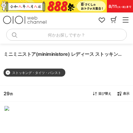
コ
ン
テ
ン
ツ
へ
何かお探しですか？
ス
キ
ッ
ミニミニストア(miniministore) レディース ストッキング・タイツ・パンスト
プ
ストッキング・タイツ・パンスト
29
並び替え
表示