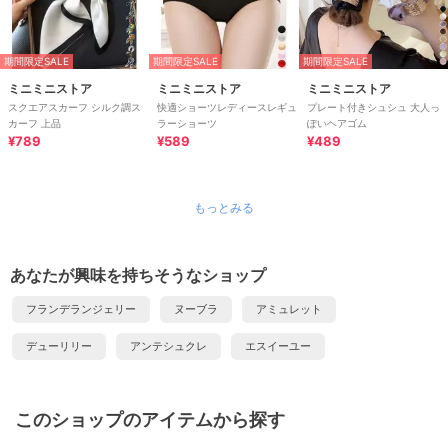
期間限定SALE
期間限定SALE
期間限定SALE
ミニミニストア
ミニミニストア
ミニミニストア
スクエアスカーフ シルク調ス
快適ショーツレディースレギュ
プレート付きシュシュ 大人っ
カーフ 上品
ラーショーツ
ぽいヘアゴム
¥789
¥589
¥489
もっとみる
あなたが興味を持ちそうなショップ
フランデランジェリー
ヌーブラ
アミュレット
デューリリー
アンテシュクレ
エスイーユー
このショップのアイテムから探す