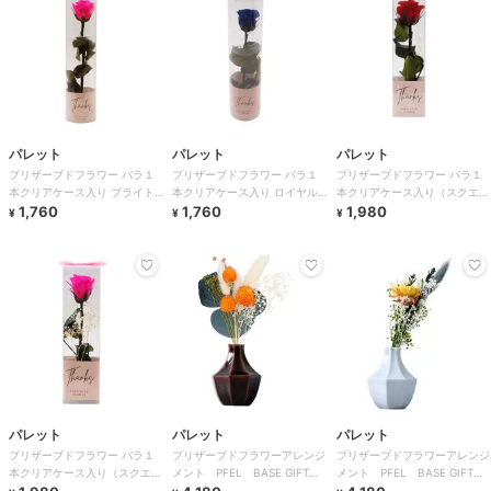
パレット
パレット
パレット
プリザーブドフラワー バラ１
プリザーブドフラワー バラ１
プリザーブドフラワー バラ１
本クリアケース入り ブライト
本クリアケース入り ロイヤル
本クリアケース入り（スクエ
ピンク
1,760
ブルー
1,760
ア）レッド
1,980
¥
¥
¥
パレット
パレット
パレット
プリザーブドフラワー バラ１
プリザーブドフラワーアレンジ
プリザーブドフラワーアレンジ
本クリアケース入り（スクエ
メント PFEL BASE GIFT
メント PFEL BASE GIFT水
ア）ブライトピンク
茶 千日紅オレンジ
色 ヘリクリサムイエロー