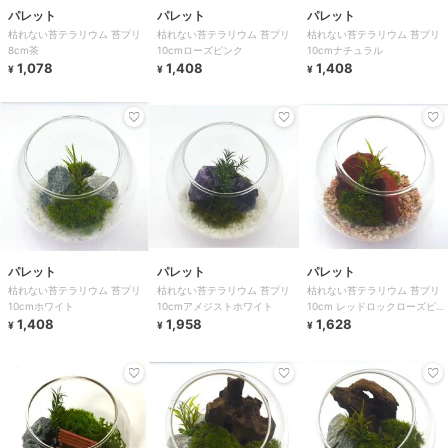
パレット
パレット
パレット
枯れない苔テラリウム 苔プリ
枯れない苔テラリウム 苔プリ
枯れない苔テラリウム 苔プリ
8cm茶
10cmローズピンク
10cmナチュラル
1,078
1,408
1,408
¥
¥
¥
パレット
パレット
パレット
枯れない苔テラリウム 苔プリ
枯れない苔テラリウム 苔プリ
枯れない苔テラリウム 苔プリ
10cmホワイト
10cmアメジストホワイト
10cm レッドロックローズピン
1,408
1,958
ク
1,628
¥
¥
¥