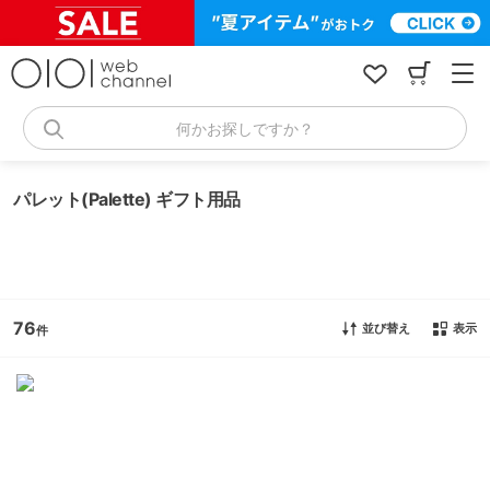
コ
ン
テ
ン
ツ
へ
何かお探しですか？
ス
キ
ッ
パレット(Palette) ギフト用品
プ
76
並び替え
表示