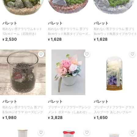
パレット
パレット
パレット
枯れない苔テラリウムキット
枯れない苔テラリウム 苔プリ
枯れない苔テラリウム 苔プリ
12cmドーム（石段付き)
8cmウッド鳥居タイプローズピ
8cmウッド鳥居タイプホワイト
2,530
ンク
1,628
1,628
¥
¥
¥
パレット
パレット
パレット
枯れない苔テラリウム 苔プリ
プリザーブドフラワーアレンジ
プリザーブドフラワー グラス
8.5cmジオラマ ローズピンク
メント ボヌール（しあわせ）
入りブーケ あじさいブルー
1,980
ピンク
3,828
1,650
¥
¥
¥