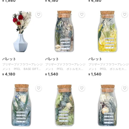
1,980
4,180
4,180
¥
¥
¥
パレット
パレット
パレット
プリザーブドフラワーアレンジ
プリザーブドフラワーアレンジ
プリザーブドフラワーアレンジ
メント PFEL BASE GIFT水
メント PFEL ボトルモス
メント PFEL ボトルモス
色 千日紅レッド
4,180
アイスランドモス カフェオレ
1,540
アイスランドモス マスタード
1,540
¥
¥
¥