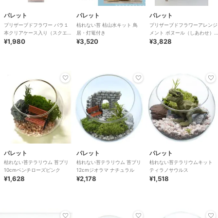
パレット
パレット
パレット
プリザーブドフラワー バラ１
枯れない苔 枯山水キット 鳥
プリザーブドフラワーアレンジ
本クリアケース入り（スクエ
居・灯篭付き
メント ボヌール（しあわせ）
ア）ブライトピンク
¥1,980
¥3,520
ピンク
¥3,828
パレット
パレット
パレット
枯れない苔テラリウム 苔プリ
枯れない苔テラリウム 苔プリ
枯れない苔テラリウムキット
10cmベンチローズピンク
12cmジオラマ ナチュラル
ティラノサウルス
¥1,628
¥2,178
¥1,518