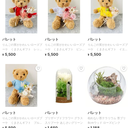
パレット
パレット
パレット
りんごの実がかわいいローズブ
りんごの実がかわいいローズブ
りんごの実がかわいいローズブ
ーケ くまさんギフト レッド
ーケ くまさんギフト ピンク
ーケ くまさんギフト イエロ
ブーケ
5,500
ブーケ
5,500
ーブーケ
5,500
¥
¥
¥
パレット
パレット
パレット
りんごの実がかわいいローズブ
プリザーブドフラワー グラス
枯れない苔テラリウム 苔プリ
ーケ くまさんギフト ブルー
入りブーケ あじさいグリーン
8cmウッド ローズピンク
ブーケ
5,500
1,650
1,188
¥
¥
¥