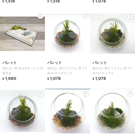
1,518
1,518
1,078
¥
¥
¥
パレット
パレット
パレット
枯れない苔 枯山水キットＳ 灯
枯れない苔テラリウム 苔プリ
枯れない苔テラリウム 苔プリ
篭付き
8cm ローズピンク
8cmナチュラル
1,980
1,078
1,078
¥
¥
¥