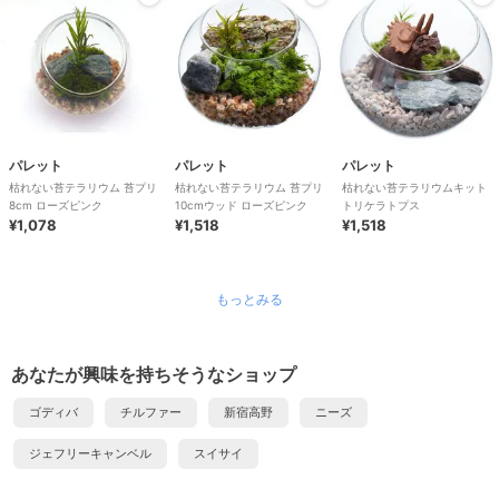
パレット
パレット
パレット
枯れない苔テラリウム 苔プリ
枯れない苔テラリウム 苔プリ
枯れない苔テラリウムキット
8cm ローズピンク
10cmウッド ローズピンク
トリケラトプス
¥1,078
¥1,518
¥1,518
もっとみる
あなたが興味を持ちそうなショップ
ゴディバ
チルファー
新宿高野
ニーズ
ジェフリーキャンベル
スイサイ