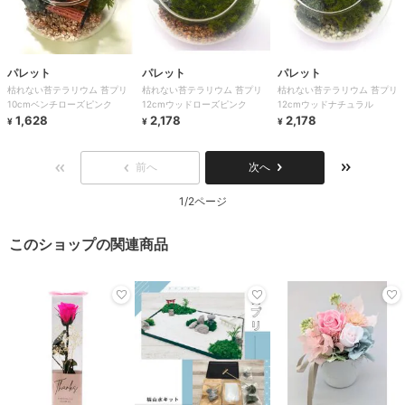
パレット
パレット
パレット
枯れない苔テラリウム 苔プリ
枯れない苔テラリウム 苔プリ
枯れない苔テラリウム 苔プリ
10cmベンチローズピンク
12cmウッドローズピンク
12cmウッドナチュラル
1,628
2,178
2,178
¥
¥
¥
前へ
次へ
1/2ページ
このショップの関連商品