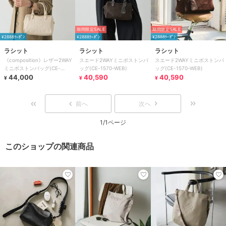
期間限定SALE
期間限定SALE
¥2888ｸｰﾎﾟﾝ
¥2888ｸｰﾎﾟﾝ
¥2888ｸｰﾎﾟﾝ
ラシット
ラシット
ラシット
《composition》レザー2WAY
スエード2WAYミニボストンバ
スエード2WAYミニボストンバ
ミニボストンバッグ(CE-
ッグ(CE-1570-WEB)
ッグ(CE-1570-WEB)
1684）
44,000
40,590
40,590
¥
¥
¥
前へ
次へ
1/1ページ
このショップの関連商品