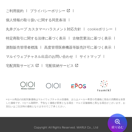
ご利用規約
プライバシーポリシー
個人情報の取り扱いに関する同意条項
丸井グループ カスタマーハラスメント対応方針
cookieポリシー
特定商取引に関する法律に基づく表示
古物営業法に基づく表示
酒類販売管理者標識
高度管理医療機器等販売許可に基づく表示
マルイウェブチャネル出店のお問い合わせ
サイトマップ
宅配買取サービス
宅配収納サービス
※セール商品の比較対象価格はマルイウェブチャネル旧価格、またはメーカー希望小売価格に現在の消費税を加算
した価格です。※セール期間中、予告なく価格が変更となる場合・マルイ店舗価格と異なる場合がございます。お
支払いはご注文時の価格となりますのでご了承ください。
絞り込む
Copyright All Rights Reserved. MARUI Co., Ltd