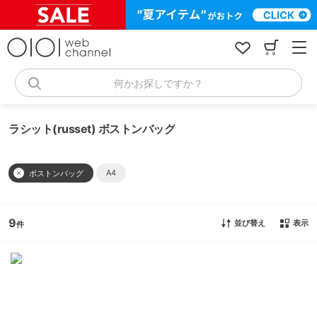
コ
ン
テ
ン
ツ
へ
何かお探しですか？
ス
キ
ッ
ラシット(russet) ボストンバッグ
プ
A4
ボストンバッグ
9
並び替え
表示