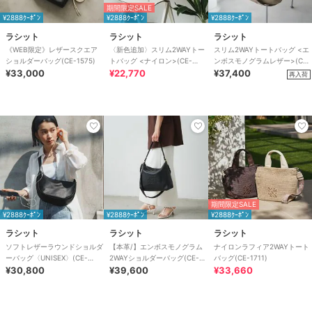
期間限定SALE
¥2888ｸｰﾎﾟﾝ
¥2888ｸｰﾎﾟﾝ
¥2888ｸｰﾎﾟﾝ
ラシット
ラシット
ラシット
《WEB限定》レザースクエア
〈新色追加〉スリム2WAYトー
スリム2WAYトートバッグ <エ
ショルダーバッグ(CE-1575)
トバッグ <ナイロン>(CE-
ンボスモノグラムレザー>(CE-
¥33,000
1404-WEB)
¥22,770
1611)
¥37,400
再入荷
期間限定SALE
¥2888ｸｰﾎﾟﾝ
¥2888ｸｰﾎﾟﾝ
¥2888ｸｰﾎﾟﾝ
ラシット
ラシット
ラシット
ソフトレザーラウンドショルダ
【本革/】エンボスモノグラム
ナイロンラフィア2WAYトート
ーバッグ〈UNISEX〉(CE-
2WAYショルダーバッグ(CE-
バッグ(CE-1711)
1326)
¥30,800
1692)
¥39,600
¥33,660