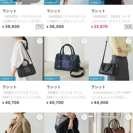
¥2888ｸｰﾎﾟﾝ
¥2888ｸｰﾎﾟﾝ
¥2888ｸｰﾎﾟﾝ
ラシット
ラシット
ラシット
《WEB限定》クラウズナイロ
《WEB限定》クラウズナイロ
《WEB限定》【撥水】コーデ
ン2WAYボストンバッグ(CE-
ン2WAYミニボストンバッグ
ュラナイロンワイドミニボスト
1797-WEB)
39,600
(CE-1720-WEB)
36,300
ンバッグ（CE-1754）
23,870
予約
新着
¥
¥
¥
¥2888ｸｰﾎﾟﾝ
¥2888ｸｰﾎﾟﾝ
¥2888ｸｰﾎﾟﾝ
ラシット
ラシット
ラシット
【刺繍モノグラム】デニム
【刺繍モノグラム】デニム
《composition》レザー2WAY
2WAYミニボストンバッグ(CE-
2WAYミニボストンバッグ(CE-
ミニボストンバッグ(CE-
1773)
40,700
1773)
40,700
1684）
44,000
¥
¥
¥