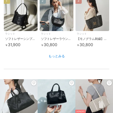
1
2
3
ラシット
ラシット
ラシット
ソフトレザーシンプルショルダーバッグ (CE-1328-WEB)
ソフトレザーラウンドショルダーバッグ〈UNISEX〉(CE-1326)
【モノグラム刺繍】コーデュラナイロン2WAYトートバッグ(CE-1776)
31,900
30,800
30,800
￥
￥
￥
もっとみる
30%OFF