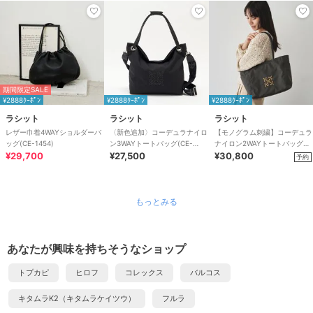
期間限定SALE
¥2888ｸｰﾎﾟﾝ
¥2888ｸｰﾎﾟﾝ
¥2888ｸｰﾎﾟﾝ
ラシット
ラシット
ラシット
レザー巾着4WAYショルダーバ
〈新色追加〉コーデュラナイロ
【モノグラム刺繍】コーデュラ
ッグ(CE-1454)
ン3WAYトートバッグ(CE-
ナイロン2WAYトートバッグ
¥29,700
1662)
¥27,500
(CE-1776)
¥30,800
予約
もっとみる
あなたが興味を持ちそうなショップ
トプカピ
ヒロフ
コレックス
バルコス
キタムラK2（キタムラケイツウ）
フルラ