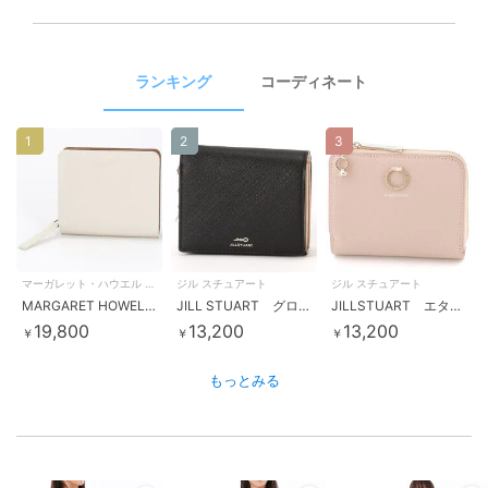
ランキング
コーディネート
1
2
3
マーガレット・ハウエル アイデア
ジル スチュアート
ジル スチュアート
MARGARET HOWELL idea ベンジャミン ラウンドファスナー二つ折り財布
JILL STUART グローリア 二つ折り財布
JILLSTUART エターナル L字ファスナー二つ折り財布
19,800
13,200
13,200
￥
￥
￥
もっとみる