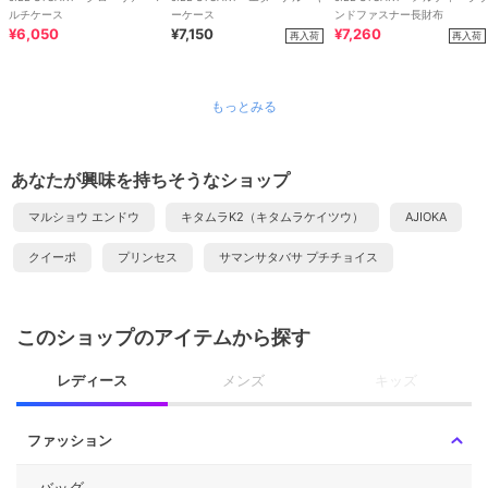
ルチケース
ーケース
ンドファスナー長財布
¥6,050
¥7,150
¥7,260
再入荷
再入荷
もっとみる
あなたが興味を持ちそうなショップ
マルショウ エンドウ
キタムラK2（キタムラケイツウ）
AJIOKA
クイーポ
プリンセス
サマンサタバサ プチチョイス
このショップのアイテムから探す
レディース
メンズ
キッズ
ファッション
バッグ