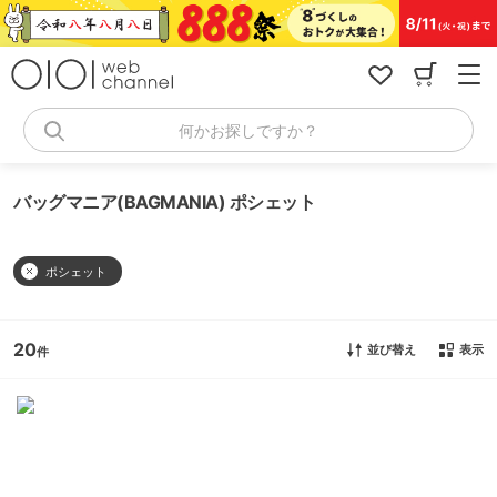
コ
ン
テ
ン
ツ
へ
何かお探しですか？
ス
キ
ッ
バッグマニア(BAGMANIA) ポシェット
プ
ポシェット
20
並び替え
表示