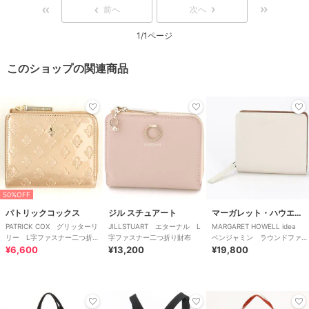
前へ
次へ
1/1ページ
このショップの関連商品
50%OFF
パトリックコックス
ジル スチュアート
マーガレット・ハウエル アイデア
PATRICK COX グリッターリ
JILLSTUART エターナル L
MARGARET HOWELL idea
リー L字ファスナー二つ折り
字ファスナー二つ折り財布
ベンジャミン ラウンドファス
財布
¥6,600
¥13,200
ナー二つ折り財布
¥19,800