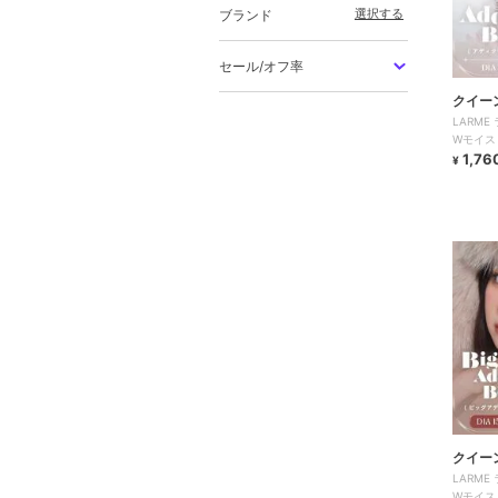
選択する
ブランド
セール/オフ率
クイー
LARM
Wモイスト
1,76
¥
クイー
LARM
Wモイスト