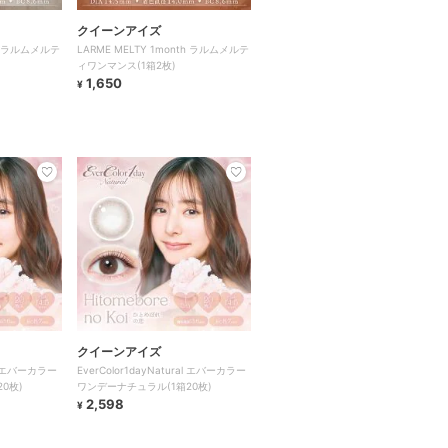
クイーンアイズ
th ラルムメルテ
LARME MELTY 1month ラルムメルテ
ィワンマンス(1箱2枚)
1,650
¥
クイーンアイズ
ral エバーカラー
EverColor1dayNatural エバーカラー
0枚)
ワンデーナチュラル(1箱20枚)
2,598
¥