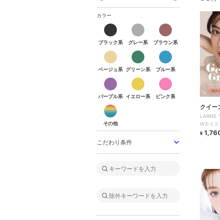
カラー
ブラック系
グレー系
ブラウン系
ブラック系
グレー系
ブラウン系
ベージュ系
グリーン系
ブルー系
ベージュ系
グリーン系
ブルー系
パープル系
イエロー系
ピンク系
パープル系
イエロー系
ピンク系
その他
クイー
LARM
その他
Wモイスト
1,76
¥
こだわり条件