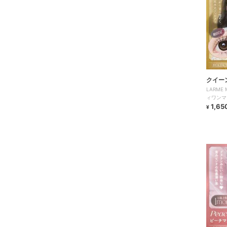
クイー
LARME
ィワンマ
1,65
¥