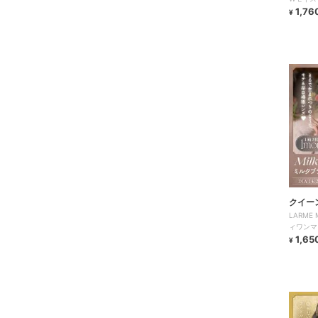
1,76
¥
クイー
LARME
ィワンマ
1,65
¥