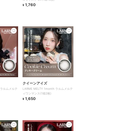
1,760
¥
クイーンアイズ
th ラルムメルテ
LARME MELTY 1month ラルムメルテ
ィワンマンス(1箱2枚)
1,650
¥