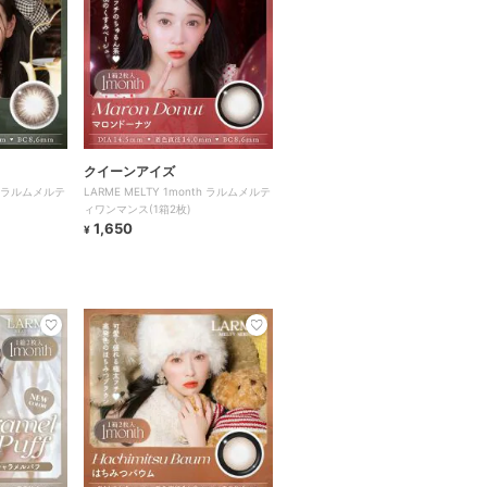
クイーンアイズ
th ラルムメルテ
LARME MELTY 1month ラルムメルテ
ィワンマンス(1箱2枚)
1,650
¥