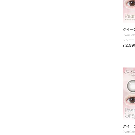
クイー
EverCo
ワンデー
2,59
¥
クイー
EverCo