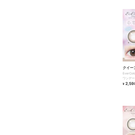
クイー
EverCo
ワンデー
2,59
¥