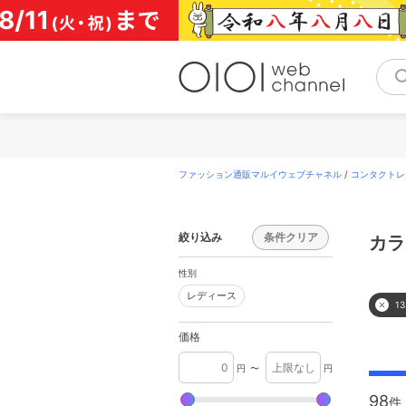
コ
ン
テ
ン
ツ
へ
ス
キ
ッ
プ
ファッション通販マルイウェブチャネル
/
コンタクトレ
絞り込み
条件クリア
カラ
性別
レディース
レディース
1
価格
円
〜
円
98