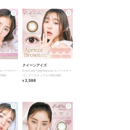
クイーンアイズ
ral エバーカラー
EverColor1dayNatural エバーカラー
0枚)
ワンデーナチュラル(1箱20枚)
2,598
¥