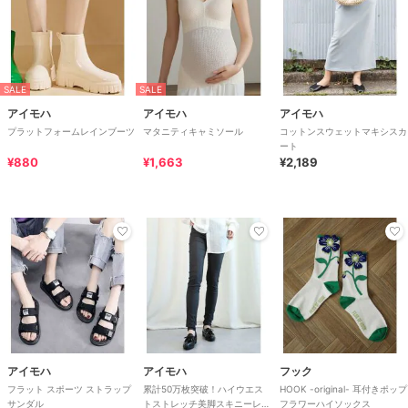
SALE
SALE
アイモハ
アイモハ
アイモハ
プラットフォームレインブーツ
マタニティキャミソール
コットンスウェットマキシスカ
ート
¥880
¥1,663
¥2,189
アイモハ
アイモハ
フック
フラット スポーツ ストラップ
累計50万枚突破！ハイウエス
HOOK -original- 耳付きポップ
サンダル
トストレッチ美脚スキニーレギ
フラワーハイソックス