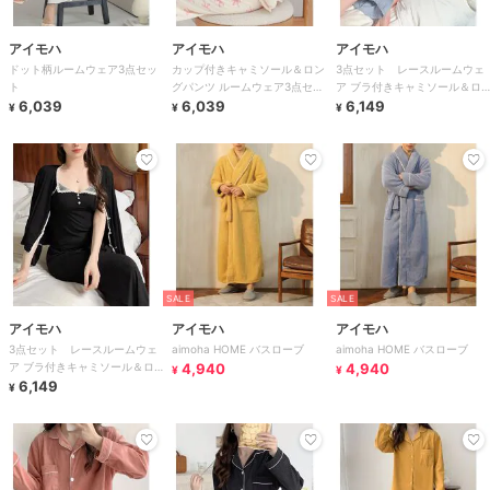
アイモハ
アイモハ
アイモハ
ドット柄ルームウェア3点セッ
カップ付きキャミソール＆ロン
3点セット レースルームウェ
ト
グパンツ ルームウェア3点セッ
ア ブラ付きキャミソール＆ロ
6,039
ト
6,039
ングパンツ＆長袖シャツ
6,149
¥
¥
¥
SALE
SALE
アイモハ
アイモハ
アイモハ
3点セット レースルームウェ
aimoha HOME バスローブ
aimoha HOME バスローブ
ア ブラ付きキャミソール＆ロ
4,940
4,940
¥
¥
ングパンツ＆長袖シャツ
6,149
¥