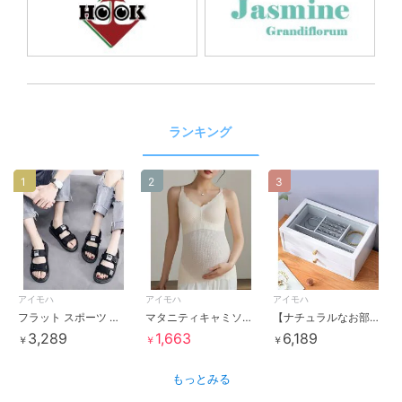
ランキング
1
2
3
アイモハ
アイモハ
アイモハ
フラット スポーツ ストラップ サンダル
マタニティキャミソール
【ナチュラルなお部屋になじむ☆】木製2段アクセサリー収納ボックス
3,289
1,663
6,189
￥
￥
￥
もっとみる