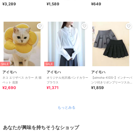
¥3,289
ンスパンツ
¥1,589
¥649
SALE
SALE
アイモハ
アイモハ
アイモハ
ネコ エリザベス カラー 犬 猫
オリジナル光沢感バンドカラー
【aimoha-KIDS-】インナーパ
ペット 花形
ブラウス
ンツ付きリボンプリーツスカー
¥2,690
¥1,371
ト
¥1,859
もっとみる
あなたが興味を持ちそうなショップ