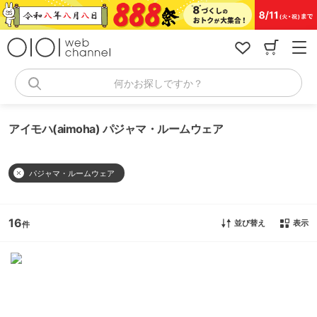
コ
ン
テ
ン
ツ
へ
何かお探しですか？
ス
キ
ッ
アイモハ(aimoha) パジャマ・ルームウェア
プ
パジャマ・ルームウェア
16
並び替え
表示