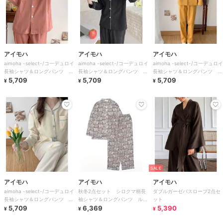
アイモハ
アイモハ
アイモハ
aimoha -select-/コ一デュロイ
aimoha -select-/コ一デュロイ
aimoha -select-/コ一デュロイ
長袖シャツ＆ロングパンツ ル
長袖シャツ＆ロングパンツ ル
長袖シャツ＆ロングパンツ ル
ームウェア
5,709
ームウェア
5,709
ームウェア
5,709
¥
¥
¥
SALE
アイモハ
アイモハ
アイモハ
aimoha -select-/コ一デュロイ
秋冬2点セット シロクマ柄長
ダブルガーゼバスローブ2点セ
長袖シャツ＆ロングパンツ ル
袖シャツ＆ロングパンツ ルー
ット
ームウェア
5,709
ムウェア
6,369
5,390
¥
¥
¥