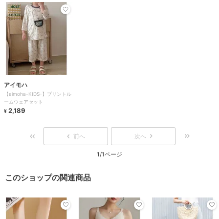
アイモハ
【aimoha-KIDS-】プリントル
ームウェアセット
2,189
¥
前へ
次へ
1/1ページ
このショップの関連商品