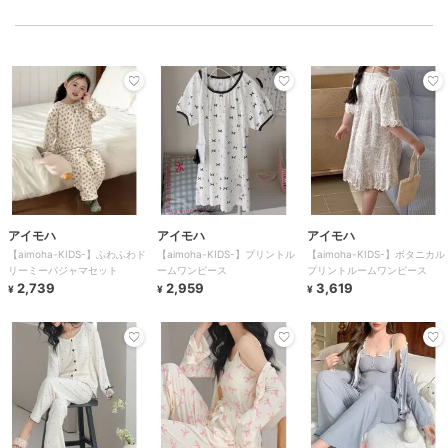
アイモハ
アイモハ
アイモハ
【aimoha-KIDS-】ふわふわド
【aimoha-KIDS-】プリントル
【aimoha-KIDS-】ボタニカル
リーミーパジャマセット
ームワンピース
プリントルームワンピース
2,739
2,959
3,619
¥
¥
¥