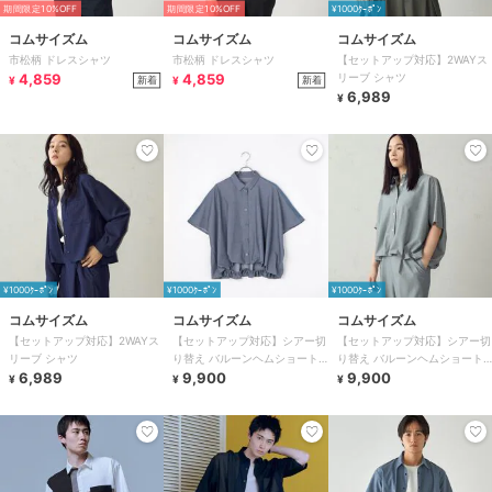
期間限定10%OFF
期間限定10%OFF
¥1000ｸｰﾎﾟﾝ
コムサイズム
コムサイズム
コムサイズム
市松柄 ドレスシャツ
市松柄 ドレスシャツ
【セットアップ対応】2WAYス
4,859
4,859
リーブ シャツ
新着
新着
¥
¥
6,989
¥
¥1000ｸｰﾎﾟﾝ
¥1000ｸｰﾎﾟﾝ
¥1000ｸｰﾎﾟﾝ
コムサイズム
コムサイズム
コムサイズム
【セットアップ対応】2WAYス
【セットアップ対応】シアー切
【セットアップ対応】シアー切
リーブ シャツ
り替え バルーンヘムショート
り替え バルーンヘムショート
6,989
スリーブシャツ
9,900
スリーブシャツ
9,900
¥
¥
¥