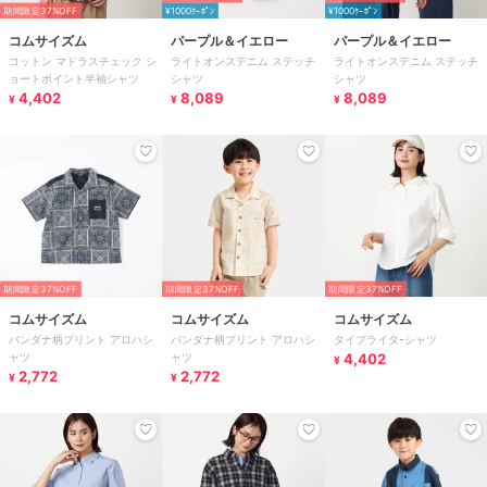
期間限定37%OFF
¥1000ｸｰﾎﾟﾝ
¥1000ｸｰﾎﾟﾝ
コムサイズム
パープル＆イエロー
パープル＆イエロー
コットン マドラスチェック シ
ライトオンスデニム ステッチ
ライトオンスデニム ステッチ
ョートポイント半袖シャツ
シャツ
シャツ
4,402
8,089
8,089
¥
¥
¥
期間限定37%OFF
期間限定37%OFF
期間限定37%OFF
コムサイズム
コムサイズム
コムサイズム
バンダナ柄プリント アロハシ
バンダナ柄プリント アロハシ
タイプライタｰシャツ
ャツ
ャツ
4,402
¥
2,772
2,772
¥
¥