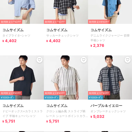
期間限定37%OFF
期間限定37%OFF
期間限定46%OFF
コムサイズム
コムサイズム
コムサイズム
タイプライタｰシャツ
サッカーチェックシャツ
デニムライクジャージー 切替
4,402
4,402
半袖シャツ
¥
¥
2,376
¥
期間限定28%OFF
期間限定28%OFF
期間限定37%OFF
¥1000ｸｰﾎﾟﾝ
¥1000ｸｰﾎﾟﾝ
¥1000ｸｰﾎﾟﾝ
コムサイズム
コムサイズム
パープル＆イエロー
ドビーオックス×カラミストラ
クロシェ編み風 ストライプ柄
オンブレーチェックシャツ
イプ 半袖キューバシャツ
レース ショートポイントカラ
5,032
¥
5,751
ーシャツ
5,751
¥
¥