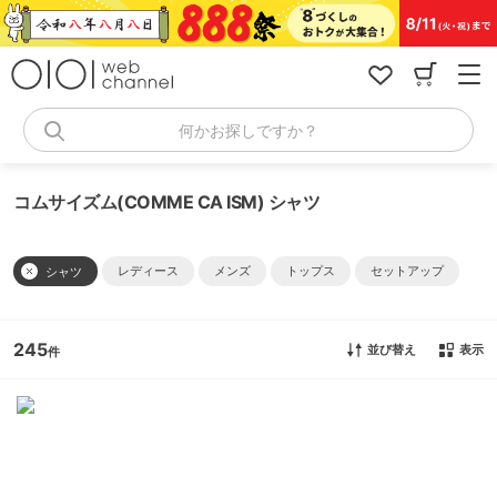
コ
ン
テ
ン
ツ
へ
何かお探しですか？
ス
キ
ッ
コムサイズム(COMME CA ISM) シャツ
プ
レディース
メンズ
トップス
セットアップ
シャツ
245
並び替え
表示