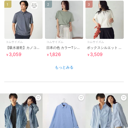
1
2
3
コムサイズム
コムサイズム
コムサイズム
【吸水速乾】カノコポロシャツ
日本の色 カラーTシャツ
ボックスシルエット クロップド丈Ｔシャツ
3,059
1,826
3,509
￥
￥
￥
もっとみる