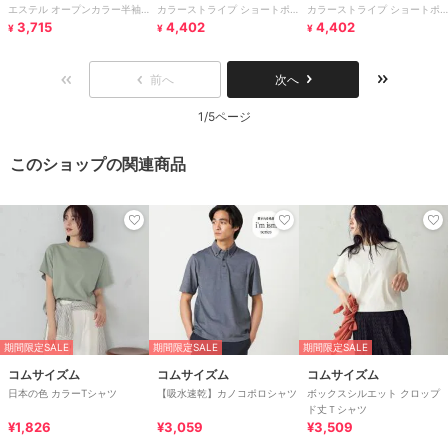
エステル オープンカラー半袖
カラーストライプ ショートポ
カラーストライプ ショートポ
シャツ
3,715
イントカラー 半袖シャツ
4,402
イントカラー 半袖シャツ
4,402
¥
¥
¥
前へ
次へ
1/5ページ
このショップの関連商品
期間限定SALE
期間限定SALE
期間限定SALE
コムサイズム
コムサイズム
コムサイズム
日本の色 カラーTシャツ
【吸水速乾】カノコポロシャツ
ボックスシルエット クロップ
ド丈Ｔシャツ
¥1,826
¥3,059
¥3,509