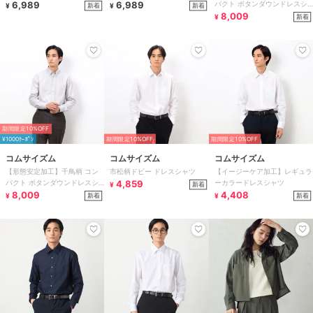
6,989
6,989
パクト ボタンダウンドレスシ
新着
新着
¥
¥
ャツ
8,009
新着
¥
期間限定10%OFF
¥1000ｸｰﾎﾟﾝ
期間限定10%OFF
期間限定10%OFF
コムサイズム
コムサイズム
コムサイズム
【形態安定加工】千鳥柄 コン
市松柄ドビー ドレスシャツ
【イージーケア加工】レギュラ
パクト ボタンダウンドレスシ
4,859
ーカラードレスシャツ
新着
¥
ャツ
8,009
4,408
新着
新着
¥
¥