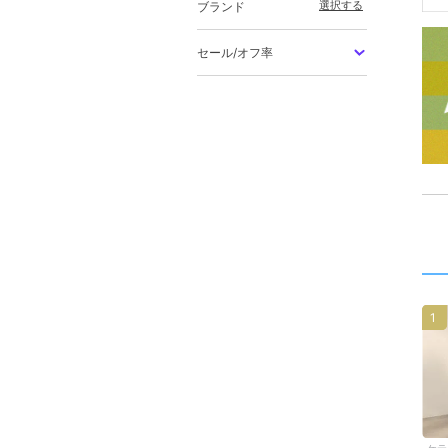
選択する
ブランド
セール/オフ率
1