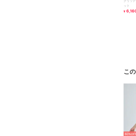
グリッデ
ット
6,16
¥
この
60%OF