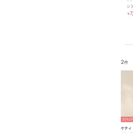
ケテ
7
￥
2
30%OF
ケティ