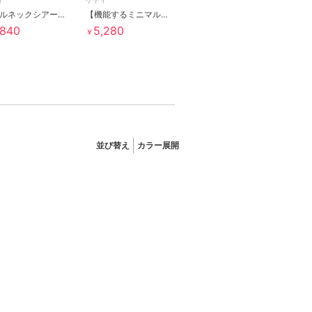
ィ
ケティ
ロールネックシアーシャツブラウス≪手洗い可能≫
【機能するミニマル服】ポンチョTシャツ
,840
5,280
￥
並び替え
カラー展開