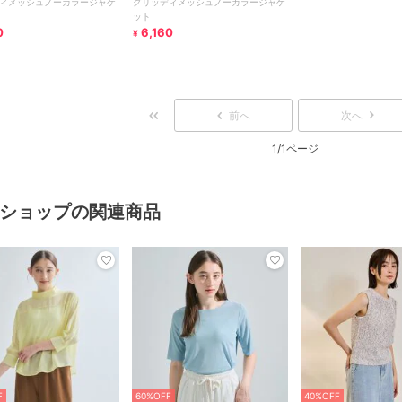
ィメッシュノーカラージャケ
グリッディメッシュノーカラージャケ
ット
0
6,160
¥
前へ
次へ
1/1ページ
ショップの関連商品
F
60%OFF
40%OFF