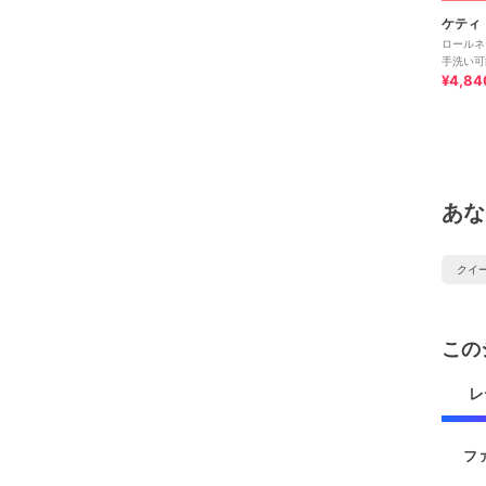
ケティ
ロールネ
手洗い可
¥4,84
あな
クイ
この
レ
フ