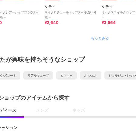
ケティ
ケティ
ックシアーシャツブラウス≪
マイクロチュールトップス≪手洗い可
ミックスコイルクロップ
能≫
能≫
ト
0
¥2,640
¥3,564
もっとみる
たが興味を持ちそうなショップ
ーンズコート
リアルキューブ
ビッキー
ル シエル
ジョルジュ・レッシ
ショップのアイテムから探す
ディース
メンズ
キッズ
ァッション