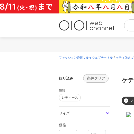
コ
ン
テ
ン
ツ
へ
ス
キ
ッ
プ
ファッション通販マルイウェブチャネル
/
ケティ(ketty
絞り込み
条件クリア
ケテ
性別
レディース
レディース
ノ
サイズ
価格