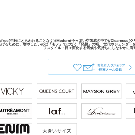
efree(年齢にとらわれることなく)/Modern(今っぽい空気感の中で)/Clearne
広げるために、増やしたいのは「モノ」ではなく「発想」の幅。 世代やジェンダー