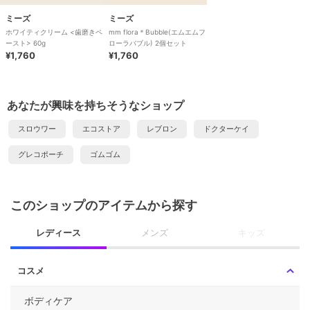
ミーズ
ミーズ
ホワイティクリーム <歯磨きペ
mm flora＊Bubble(エムエムフ
ースト> 60g
ローラバブル) 2個セット
¥1,760
¥1,760
あなたが興味を持ちそうなショップ
スロウワー
エコストア
レブロン
ドクターケイ
グレコポーチ
ゴムゴム
このショップのアイテムから探す
レディース
メンズ
キッズ
コスメ
ボディケア