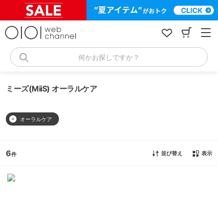
コ
ン
テ
ン
ツ
へ
何かお探しですか？
ス
キ
ッ
ミーズ(MiiS) オーラルケア
プ
オーラルケア
6
並び替え
表示