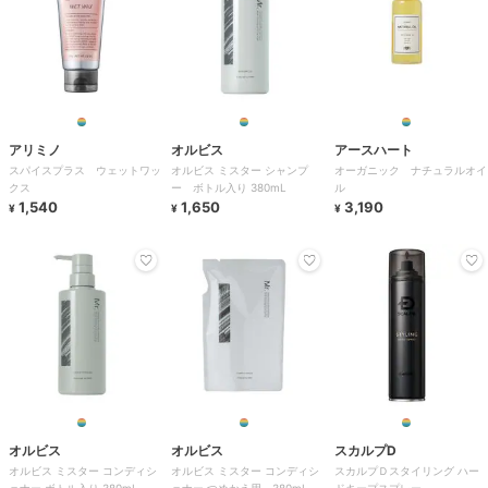
アリミノ
オルビス
アースハート
スパイスプラス ウェットワッ
オルビス ミスター シャンプ
オーガニック ナチュラルオイ
クス
ー ボトル入り 380mL
ル
1,540
1,650
3,190
¥
¥
¥
オルビス
オルビス
スカルプD
オルビス ミスター コンディシ
オルビス ミスター コンディシ
スカルプＤスタイリング ハー