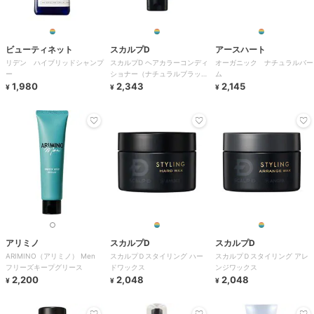
ビューティネット
スカルプD
アースハート
リデン ハイブリッドシャンプ
スカルプD ヘアカラーコンディ
オーガニック ナチュラルバー
ー
ショナー（ナチュラルブラッ
ム
1,980
ク）
2,343
2,145
¥
¥
¥
アリミノ
スカルプD
スカルプD
ARIMINO（アリミノ） Men
スカルプＤスタイリング ハー
スカルプＤスタイリング アレ
フリーズキープグリース
ドワックス
ンジワックス
2,200
2,048
2,048
¥
¥
¥