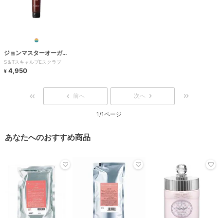
ジョンマスターオーガニ
S＆TスキャルプEスクラブ
ック
4,950
¥
前へ
次へ
1/1ページ
あなたへのおすすめ商品