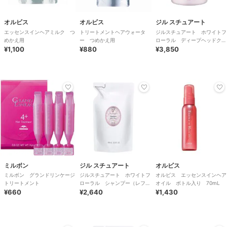
オルビス
オルビス
ジル スチュアート
エッセンスインヘアミルク つ
トリートメントヘアウォータ
ジルスチュアート ホワイトフ
めかえ用
ー つめかえ用
ローラル ディープヘッドクレ
¥1,100
¥880
ンズ
¥3,850
ミルボン
ジル スチュアート
オルビス
ミルボン グランドリンケージ
ジルスチュアート ホワイトフ
オルビス エッセンスインヘア
トリートメント
ローラル シャンプー（レフィ
オイル ボトル入り 70mL
¥660
ル）
¥2,640
¥1,430