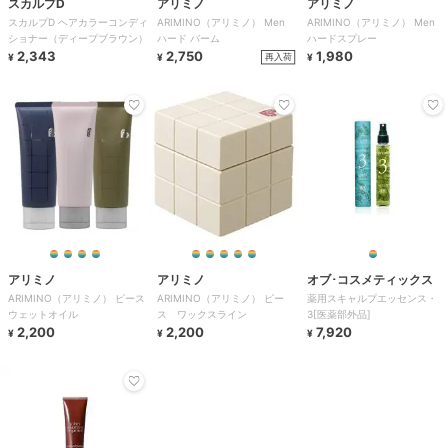
スカルプD
アリミノ
アリミノ
スカルプD ヘアカラーコンディ
ARIMINO（アリミノ） Men
ARIMINO（アリミノ） Men
ショナー（ディープブラウン）
ハード バーム
ハードスプレー
2,343
2,750
1,980
再入荷
¥
¥
¥
アリミノ
アリミノ
オブ･コスメティックス
ARIMINO（アリミノ） ピース
ARIMINO（アリミノ） ピー
薬用スキャルプエッセンス・
ウェットオイル
ス ワックスライン
3[医薬部外品]
2,200
2,200
7,920
¥
¥
¥