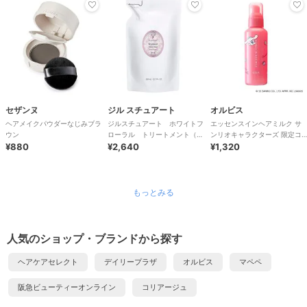
セザンヌ
ジル スチュアート
オルビス
ヘアメイクパウダーなじみブラ
ジルスチュアート ホワイトフ
エッセンスインヘアミルク サ
ウン
ローラル トリートメント（レ
ンリオキャラクターズ 限定コ
¥880
フィル）
¥2,640
ラボデザイン 140g
¥1,320
もっとみる
人気のショップ・ブランドから探す
ヘアケアセレクト
デイリープラザ
オルビス
マペペ
阪急ビューティーオンライン
コリアージュ