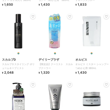
ョナー ボトル入り 380mL
ョナー つめかえ用 380mL
ドキープスプレー
1,650
1,430
1,833
¥
¥
¥
スカルプD
デイリープラザ
オルビス
スカルプＤスタイリング ボリ
【限定品】クーリスト スカル
オルビス ミスター シャンプー
ュームキープミスト
プクーラー
つめかえ用 380mL
2,048
1,320
1,430
¥
¥
¥