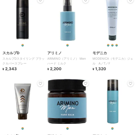
スカルプD
アリミノ
モデニカ
スカルプDスタイリング ブラッ
ARIMINO（アリミノ） Men
MODENICA（モデニカ）ジェ
クカバースプレー
ハード ミルク
ル A／T／F
2,343
2,200
1,320
¥
¥
¥