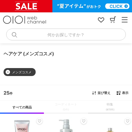
コ
ン
テ
ン
ツ
へ
何かお探しですか？
ス
キ
ッ
ヘアケア (メンズコスメ)
プ
メンズコスメ
25
並び替え
表示
コーディネート
特集
すべての商品
(0件)
(411件)