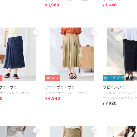
1,989
1,646
¥
¥
F
10%OFF
¥1000ｸｰﾎﾟﾝ
ヴェ・ヴェ
アー・ヴェ・ヴェ
ラビアンジェ
サテンフレアスカート
エアリーサテンフレアスカート
【洗える】チュールレー
0
4,940
ート｜美シルエット/レー
¥
セットアップ対応
7,920
¥