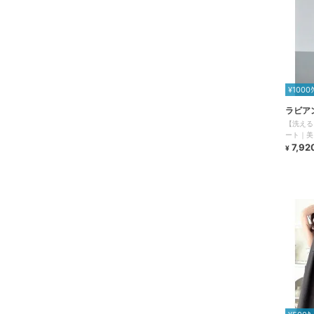
¥1000
ラビア
【洗える
ート｜美
セットア
7,92
¥