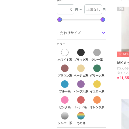
PR
円
〜
円
こだわりサイズ
カラー
ホワイト系
ブラック系
グレー系
30%OF
ホワイト系
ブラック系
グレー系
MK 
ブラウン系
ベージュ系
グリーン系
[洗える
タイトス
ブラウン系
ベージュ系
グリーン系
11,5
¥
ブルー系
パープル系
イエロー系
ブルー系
パープル系
イエロー系
ピンク系
レッド系
オレンジ系
ピンク系
レッド系
オレンジ系
シルバー系
その他
シルバー系
その他