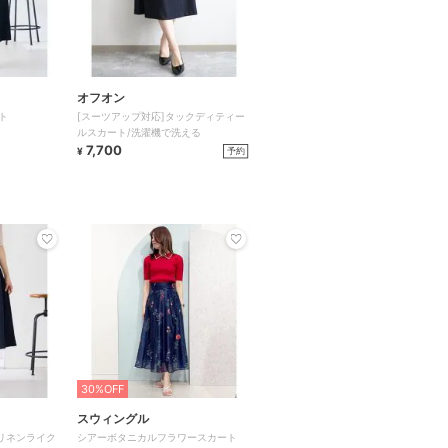
オフオン
ト
[スーツアップ対応]タックディティー
ルスカート/洗濯機で洗える
7,700
予約
¥
30%OFF
スウィングル
リネンライク
シアーボタニカルフラワースカート