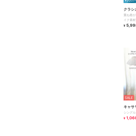
¥500ｸ
クラシ
重ね着が
イク素材
Aライン
5,99
¥
SALE
キャサ
シングル
1,06
¥