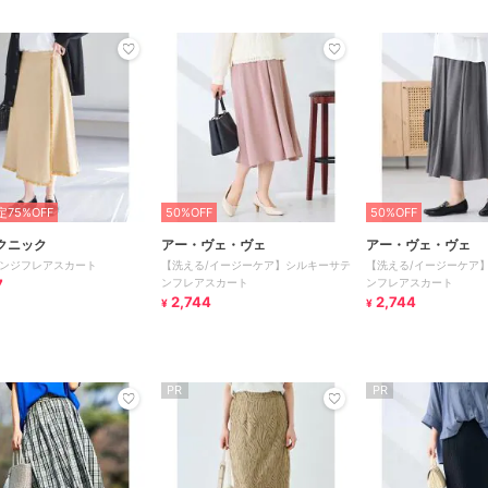
75%OFF
50%OFF
50%OFF
クニック
アー・ヴェ・ヴェ
アー・ヴェ・ヴェ
ンジフレアスカート
【洗える/イージーケア】シルキーサテ
【洗える/イージーケア
7
ンフレアスカート
ンフレアスカート
2,744
2,744
¥
¥
PR
PR