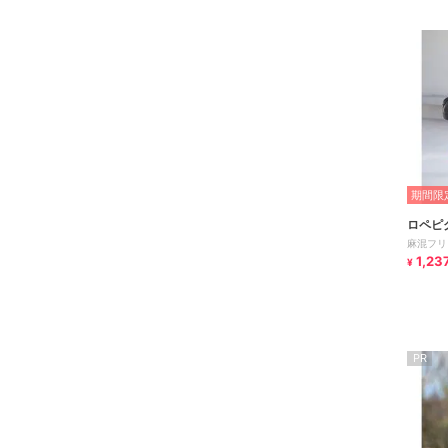
期間限定
ロペピ
麻混フリ
1,23
¥
PR