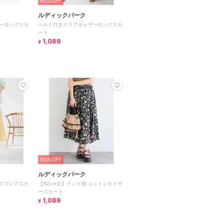
60%OFF
ルディックパーク
ーロングスカ
ベルト付きスラブギャザーロングスカ
ート
1,089
¥
60%OFF
ルディックパーク
クフレアスカ
【92cm丈】インド柄 コットンギャザ
ースカート
1,089
¥