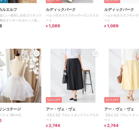
ｰﾎﾟﾝ
60%OFF
60%OFF
カルエルフ
ルディックパーク
ルディックパーク
楽しい♪着回し自在◎リネンラ
ベルト付きスラブギャザーロングスカ
ベルト付きスラブギャザ
胸元ギャザー＆ポケット使い
ート
ート
ジャンパースカート
8
1,089
1,089
¥
¥
50%OFF
50%OFF
リンコテージ
アー・ヴェ・ヴェ
アー・ヴェ・ヴェ
パニエ 38cm丈
【洗える】フロントタックフレアスカ
【洗える】フロントタッ
0
ート
ート
2,744
2,744
¥
¥