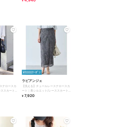
4,940
¥
¥1000ｸｰﾎﾟﾝ
ラビアンジェ
スナロースカ
【洗える】チュールレースナロースカ
ススカート /
ート｜美シルエット/レーススカート /
セットアップ対応
7,920
¥