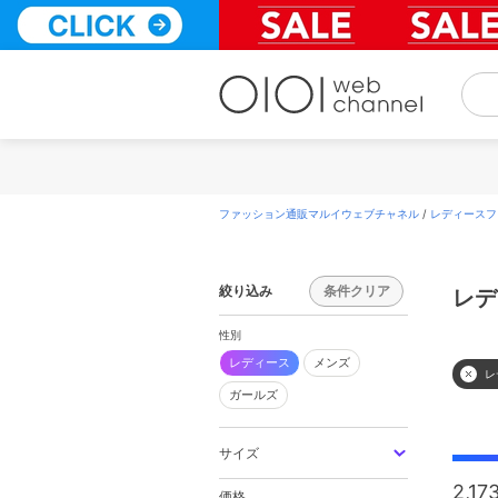
コ
ン
テ
ン
ツ
へ
ス
キ
ッ
プ
ファッション通販マルイウェブチャネル
/
レディースフ
絞り込み
条件クリア
レデ
性別
レディース
メンズ
レ
ガールズ
サイズ
2,17
価格