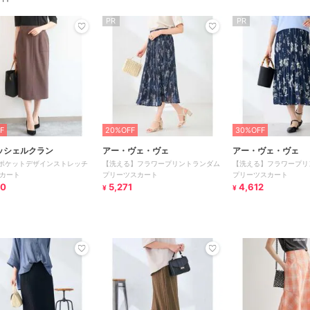
PR
PR
F
20%OFF
30%OFF
ミッシェルクラン
アー・ヴェ・ヴェ
アー・ヴェ・ヴェ
]ポケットデザインストレッチ
【洗える】フラワープリントランダム
【洗える】フラワープリ
カート
プリーツスカート
プリーツスカート
50
5,271
4,612
¥
¥