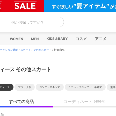
何かお探しですか？
コスメ
アニメ
KIDS＆BABY
WOMEN
MEN
ァッション通販
/
スカート
/
その他スカート
/
対象商品
ィース その他スカート
ディース
ブラック系
ロング・マキシ丈
ミモレ・クロップド・半端丈
無地
すべての商品
コーディネート
(496件)
3