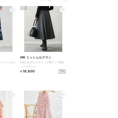
PR
MK ミッシェルクラン
ントランダム
[洗える]グレンチェック柄ラップ風タ
ックスカート
19,800
予約
¥