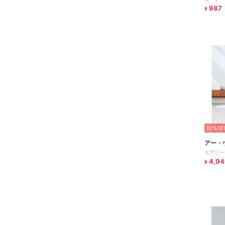
987
¥
10%OF
アー・
エアリー
4,94
¥