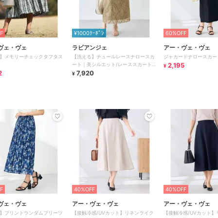
F
¥1000ｸｰﾎﾟﾝ
60%OFF
ヴェ・ヴェ
ラビアンジェ
アー・ヴェ・ヴェ
】メモリーチェックタフタス
【洗える】チュールレースナロースカ
ジャカードナロースカー
ート｜美シルエット/レーススカート /
2,195
¥
2
セットアップ対応
7,920
¥
F
40%OFF
40%OFF
ヴェ・ヴェ
アー・ヴェ・ヴェ
アー・ヴェ・ヴェ
】プリントランダムプリーツ
【接触冷感/UVカット】リネンライク
【接触冷感/UVカット】