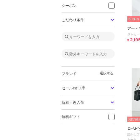
クーポン
60%OF
こだわり条件
アー・
ジャカー
2,19
¥
選択する
ブランド
セール/オフ率
新着・再入荷
無料ギフト
期間限定
ロペピ
ぼかしフ
カート