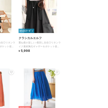
¥500ｸｰﾎﾟﾝ
クラシカルエルフ
自在◎リネンラ
重ね着が楽しい♪着回し自在◎リネンラ
ポケット使い
イク素材胸元ギャザー＆ポケット使い
ート
Aラインジャンパースカート
5,998
¥