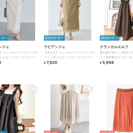
ｸｰﾎﾟﾝ
¥1000ｸｰﾎﾟﾝ
¥500ｸｰﾎﾟﾝ
ンジェ
ラビアンジェ
クラシカルエルフ
】チュールレースナロースカ
【洗える】チュールレースナロースカ
重ね着が楽しい♪着回し
シルエット/レーススカート /
ート｜美シルエット/レーススカート /
イク素材胸元ギャザー＆
ップ対応
0
セットアップ対応
7,920
Aラインジャンパースカ
5,998
¥
¥