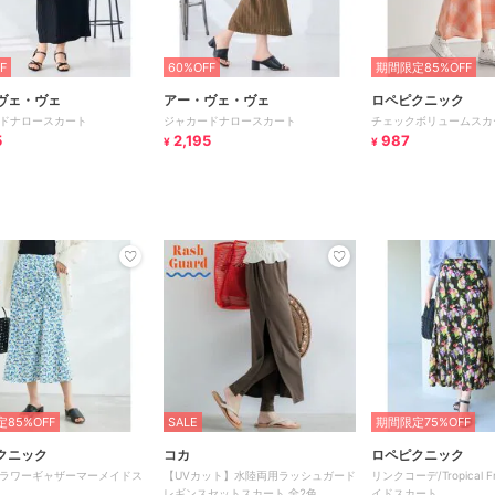
F
60%OFF
期間限定85%OFF
ヴェ・ヴェ
アー・ヴェ・ヴェ
ロペピクニック
ドナロースカート
ジャカードナロースカート
チェックボリュームスカ
5
2,195
987
¥
¥
85%OFF
SALE
期間限定75%OFF
クニック
コカ
ロペピクニック
ラワーギャザーマーメイドス
【UVカット】水陸両用ラッシュガード
リンクコーデ/Tropical F
レギンスセットスカート 全2色
イドスカート