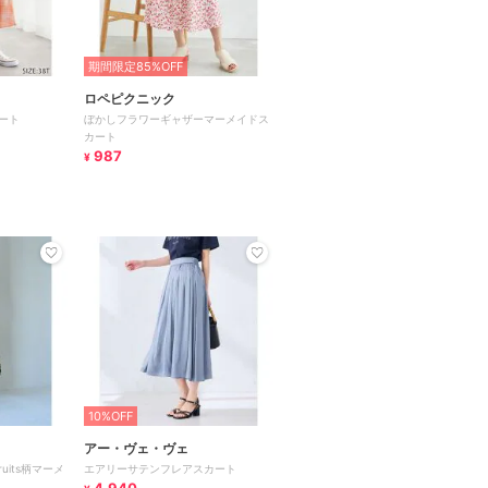
期間限定85%OFF
ロペピクニック
ート
ぼかしフラワーギャザーマーメイドス
カート
987
¥
10%OFF
アー・ヴェ・ヴェ
ruits柄マーメ
エアリーサテンフレアスカート