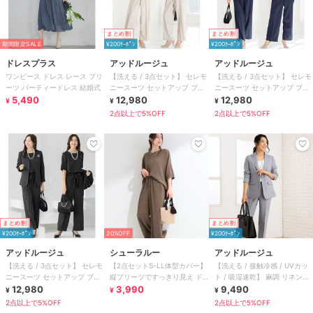
まとめ割
まとめ割
期間限定SALE
¥200ｸｰﾎﾟﾝ
¥200ｸｰﾎﾟﾝ
ドレスプラス
アッドルージュ
アッドルージュ
ワンピース ドレス レース プリ
【洗える / 3点セット】 セレモ
【洗える / 3点セット】 セレモ
ーツ パーティードレス 結婚式
ニースーツ セットアップ ブラ
ニースーツ セットアップ ブラ
5,490
ウス S～4L
12,980
ウス S～4L
12,980
¥
¥
¥
2点以上で5%OFF
2点以上で5%OFF
まとめ割
まとめ割
¥200ｸｰﾎﾟﾝ
20%OFF
¥200ｸｰﾎﾟﾝ
アッドルージュ
シューラルー
アッドルージュ
【洗える / 3点セット】 セレモ
【2点セットS-LL体型カバー】
【洗える / 接触冷感 / UVカッ
ニースーツ セットアップ ブラ
縦プリーツですっきり見え ド
ト / 吸湿速乾】 麻調 リネンタ
ウス S～4L
12,980
ルマンゆるセットアップ
3,990
ッチ スーツ
9,490
¥
¥
¥
2点以上で5%OFF
2点以上で5%OFF