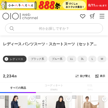
コ
ン
テ
ン
ツ
へ
何かお探しですか？
ス
キ
ッ
レディース パンツスーツ・スカートスーツ（セットアップ）
プ
ブラック系
ブルー系
LL
3L
L
M
レディース
2,234
並び替え
表示
コーディネート
特集
すべての商品
(114件)
(0件)
PR
PR
PR