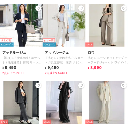
まとめ割
まとめ割
¥200ｸｰﾎﾟﾝ
¥200ｸｰﾎﾟﾝ
SALE
アッドルージュ
アッドルージュ
ロワ
【洗える / 接触冷感 / UVカッ
【洗える / 接触冷感 / UVカッ
洗える スーツ セットアップ テ
ト / 吸湿速乾】 麻調 リネンタ
ト / 吸湿速乾】 麻調 リネンタ
ーラードジャケット ワイドパ
ッチ スーツ
9,490
ッチ スーツ
9,490
ンツ フォーマル セレモニー ビ
8,990
¥
¥
¥
ジネス
2点以上で5%OFF
2点以上で5%OFF
SALE
SALE
SALE