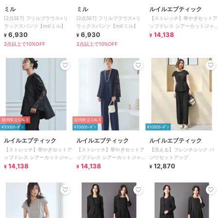
ミル
ミル
ルイルエブティック
[2点SET] フリルブラウス×リ
[2点SET] フリルブラウス×リ
【ストレッチ】華やぎセットア
ラックスパンツ【mil/ミル】
ラックスパンツ【mil/ミル】
ップドレス シアーカットジャ
6,930
6,930
カードトップス/セミワイドパ
14,138
¥
¥
¥
ンツ
2点以上で10%OFF
2点以上で10%OFF
期間限定SALE
期間限定SALE
¥1000ｸｰﾎﾟﾝ
¥1000ｸｰﾎﾟﾝ
¥1000ｸｰﾎﾟﾝ
ルイルエブティック
ルイルエブティック
ルイルエブティック
【ストレッチ】華やぎセットア
【ストレッチ】華やぎセットア
【洗える】フレンチシック パ
ップドレス シアーカットジャ
ップドレス シアーカットジャ
ンツセットアップ
カードトップス/セミワイドパ
14,138
カードトップス/セミワイドパ
14,138
12,870
¥
¥
¥
ンツ
ンツ