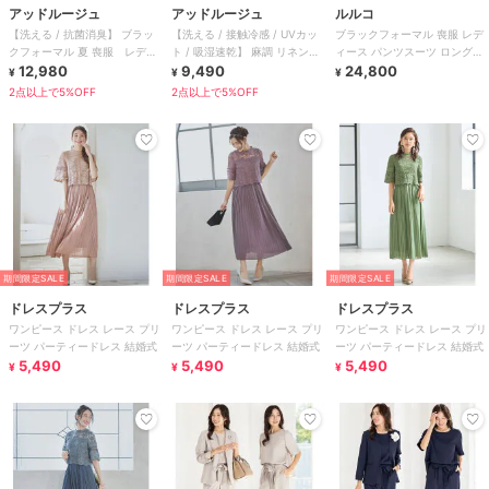
アッドルージュ
アッドルージュ
ルルコ
【洗える / 抗菌消臭】 ブラッ
【洗える / 接触冷感 / UVカッ
ブラックフォーマル 喪服 レデ
クフォーマル 夏 喪服 レディ
ト / 吸湿速乾】 麻調 リネンタ
ィース パンツスーツ ロングジ
ース 着丈が選べる 5号～23号
12,980
ッチ スーツ
9,490
ャケット ストレートパンツ 洗
24,800
¥
¥
¥
える
2点以上で5%OFF
2点以上で5%OFF
期間限定SALE
期間限定SALE
期間限定SALE
ドレスプラス
ドレスプラス
ドレスプラス
ワンピース ドレス レース プリ
ワンピース ドレス レース プリ
ワンピース ドレス レース プリ
ーツ パーティードレス 結婚式
ーツ パーティードレス 結婚式
ーツ パーティードレス 結婚式
5,490
5,490
5,490
¥
¥
¥