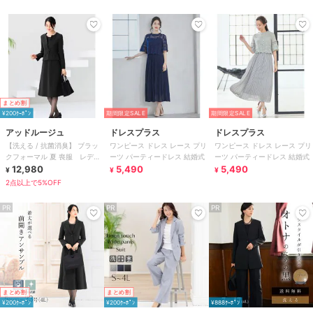
まとめ割
¥200ｸｰﾎﾟﾝ
期間限定SALE
期間限定SALE
アッドルージュ
ドレスプラス
ドレスプラス
【洗える / 抗菌消臭】 ブラッ
ワンピース ドレス レース プリ
ワンピース ドレス レース プリ
クフォーマル 夏 喪服 レディ
ーツ パーティードレス 結婚式
ーツ パーティードレス 結婚式
ース 着丈が選べる 5号～23号
12,980
5,490
5,490
¥
¥
¥
2点以上で5%OFF
PR
PR
PR
まとめ割
まとめ割
¥200ｸｰﾎﾟﾝ
¥200ｸｰﾎﾟﾝ
¥888ｸｰﾎﾟﾝ