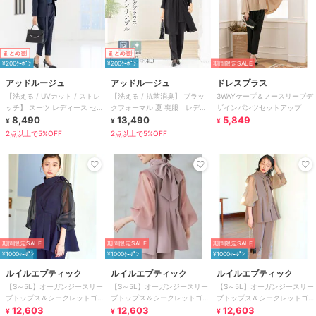
まとめ割
まとめ割
¥200ｸｰﾎﾟﾝ
¥200ｸｰﾎﾟﾝ
期間限定SALE
アッドルージュ
アッドルージュ
ドレスプラス
【洗える / UVカット / ストレ
【洗える / 抗菌消臭】 ブラッ
3WAYケープ＆ノースリーブデ
ッチ】 スーツ レディース セッ
クフォーマル 夏 喪服 レディ
ザインパンツセットアップ
トアップ 5号～23号
8,490
ース パンツ 5号～23号
13,490
5,849
¥
¥
¥
2点以上で5%OFF
2点以上で5%OFF
期間限定SALE
期間限定SALE
期間限定SALE
¥1000ｸｰﾎﾟﾝ
¥1000ｸｰﾎﾟﾝ
¥1000ｸｰﾎﾟﾝ
ルイルエブティック
ルイルエブティック
ルイルエブティック
【S～5L】オーガンジースリー
【S～5L】オーガンジースリー
【S～5L】オーガンジースリー
ブトップス＆シークレットゴ
ブトップス＆シークレットゴ
ブトップス＆シークレットゴ
ム・スリムテーパードパンツ
12,603
ム・スリムテーパードパンツ
12,603
ム・スリムテーパードパンツ
12,603
¥
¥
¥