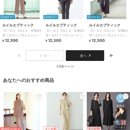
¥1000ｸｰﾎﾟﾝ
¥1000ｸｰﾎﾟﾝ
¥1000ｸｰﾎﾟﾝ
ルイルエブティック
ルイルエブティック
ルイルエブティック
【S～5L】【洗える・多機能】
【S～5L】【洗える・多機能】
【S～5L】【洗える・多機能】
選べる6タイプ洗えるスタイリ
選べる6タイプ洗えるスタイリ
選べる6タイプ洗えるスタイリ
ッシュビジネススーツパンツセ
12,300
ッシュビジネススーツパンツセ
12,300
ッシュビジネススーツパンツセ
12,300
¥
¥
¥
ット
ット
ット
前へ
次へ
1/38ページ
あなたへのおすすめ商品
まとめ割
まとめ割
期間限定SALE