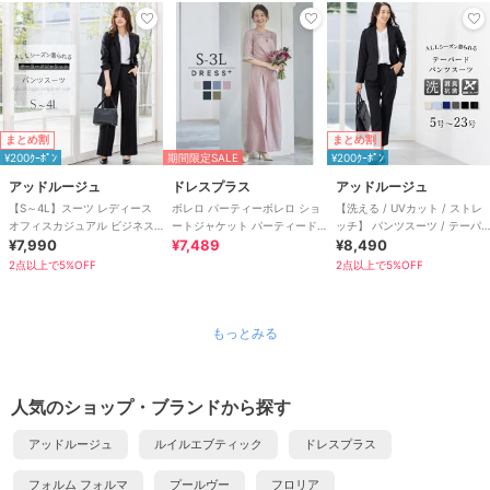
まとめ割
まとめ割
¥200ｸｰﾎﾟﾝ
期間限定SALE
¥200ｸｰﾎﾟﾝ
アッドルージュ
ドレスプラス
アッドルージュ
【S～4L】スーツ レディース
ボレロ パーティーボレロ ショ
【洗える / UVカット / ストレ
オフィスカジュアル ビジネス
ートジャケット パーティード
ッチ】 パンツスーツ / テーパ
スーツ セット
¥7,990
レス 結婚式
¥7,489
ード S～4L
¥8,490
2点以上で5%OFF
2点以上で5%OFF
もっとみる
人気のショップ・ブランドから探す
アッドルージュ
ルイルエブティック
ドレスプラス
フォルム フォルマ
プールヴー
フロリア