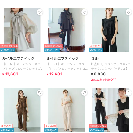
（ボウタイ付き）
（ボウタイ付き）
（ボウタイ付き）
期間限定SALE
期間限定SALE
まとめ割
¥1000ｸｰﾎﾟﾝ
¥1000ｸｰﾎﾟﾝ
¥888ｸｰﾎﾟﾝ
ルイルエブティック
ルイルエブティック
ミル
【S～5L】オーガンジースリー
【S～5L】オーガンジースリー
[2点SET] フリルブラウス×リ
ブトップス＆シークレットゴ
ブトップス＆シークレットゴ
ラックスパンツ【mil/ミル】
ム・スリムテーパードパンツ
12,603
ム・スリムテーパードパンツ
12,603
6,930
¥
¥
¥
（ボウタイ付き）
（ボウタイ付き）
2点以上で10%OFF
まとめ割
まとめ割
期間限定SALE
¥888ｸｰﾎﾟﾝ
¥888ｸｰﾎﾟﾝ
¥1000ｸｰﾎﾟﾝ