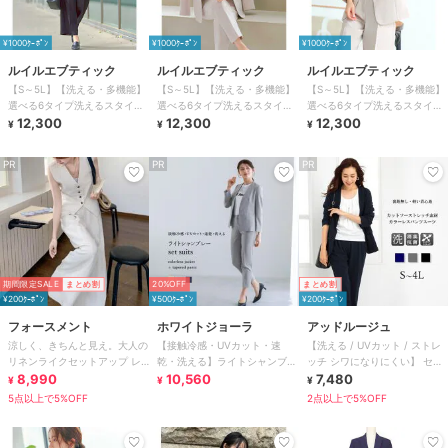
¥1000ｸｰﾎﾟﾝ
¥1000ｸｰﾎﾟﾝ
¥1000ｸｰﾎﾟﾝ
ルイルエブティック
ルイルエブティック
ルイルエブティック
【S～5L】【洗える・多機能】
【S～5L】【洗える・多機能】
【S～5L】【洗える・多機能】
選べる6タイプ洗えるスタイリ
選べる6タイプ洗えるスタイリ
選べる6タイプ洗えるスタイリ
ッシュビジネススーツパンツセ
12,300
ッシュビジネススーツパンツセ
12,300
ッシュビジネススーツパンツセ
12,300
¥
¥
¥
ット
ット
ット
PR
PR
PR
期間限定SALE
まとめ割
20%OFF
まとめ割
¥200ｸｰﾎﾟﾝ
¥500ｸｰﾎﾟﾝ
¥200ｸｰﾎﾟﾝ
フォースメント
ホワイトジョーラ
アッドルージュ
涼しく、きちんと見え。大人の
【接触冷感・UVカット・速
【洗える / UVカット / ストレ
リネンライクセットアップ レ
乾・洗える】ライトシャンブレ
ッチ シワになりにくい】 セッ
ディース ベスト ワイドパンツ
8,990
ー・セットスーツ［ジャケット
10,560
トアップ S～4L
7,480
¥
¥
¥
2点セット
＋パンツ]
5点以上で5%OFF
2点以上で5%OFF