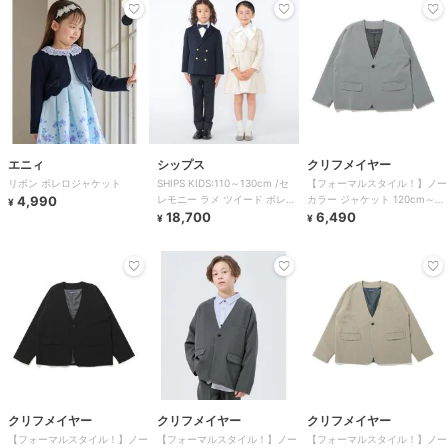
エニィ
シップス
クリフメイヤー
リボン ボレロジャケット
SHIPS KIDS:110～130cm /セ
【フォーマルスタイル！】ノー
4,990
レモニー ラメ ツイード ボレロ
カラー ジャケット 120cm～
¥
ジャケット
18,700
170cm
6,490
¥
¥
クリフメイヤー
クリフメイヤー
クリフメイヤー
【フォーマルスタイル！】ノー
【フォーマルスタイル！】ノー
【フォーマルスタイル！】ノー