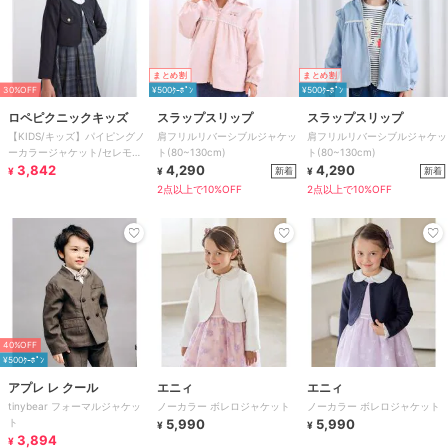
まとめ割
まとめ割
30%OFF
¥500ｸｰﾎﾟﾝ
¥500ｸｰﾎﾟﾝ
ロペピクニックキッズ
スラップスリップ
スラップスリップ
【KIDS/キッズ】パイピングノ
肩フリルリバーシブルジャケッ
肩フリルリバーシブルジャケッ
ーカラージャケット/セレモニ
ト(80~130cm)
ト(80~130cm)
ー対応
3,842
4,290
4,290
新着
新着
¥
¥
¥
2点以上で10%OFF
2点以上で10%OFF
40%OFF
¥500ｸｰﾎﾟﾝ
アプレ レ クール
エニィ
エニィ
tinybear フォーマルジャケッ
ノーカラー ボレロジャケット
ノーカラー ボレロジャケット
ト
5,990
5,990
¥
¥
3,894
¥