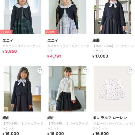
30%OFF
20%OFF
エニィ
エニィ
組曲
グログランリボンジャケット
裾スカラップノーカラージャケ
【150-170cm】ノーカラー ジ
3,850
ット
ャケット
¥
4,791
17,000
¥
¥
組曲
組曲
ポロ ラルフ ローレン
【110-140cm】ノーカラー ジ
【110-140cm】ノーカラー ジ
(ベビー)リバーシブル コットン
ャケット
ャケット
ジャケット
16,000
16,000
16,500
¥
¥
¥