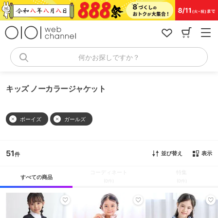
コ
ン
テ
ン
ツ
へ
何かお探しですか？
ス
キ
ッ
キッズ ノーカラージャケット
プ
ボーイズ
ガールズ
51
並び替え
表示
コーディネート
特集
すべての商品
(0件)
(0件)