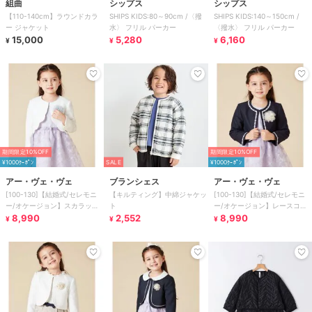
組曲
シップス
シップス
【110-140cm】ラウンドカラ
SHIPS KIDS:80～90cm /〈撥
SHIPS KIDS:140～150cm /
ー ジャケット
水〉 フリル パーカー
〈撥水〉 フリル パーカー
15,000
5,280
6,160
¥
¥
¥
期間限定10%OFF
期間限定10%OFF
¥1000ｸｰﾎﾟﾝ
SALE
¥1000ｸｰﾎﾟﾝ
アー・ヴェ・ヴェ
ブランシェス
アー・ヴェ・ヴェ
[100-130]【結婚式/セレモニ
【キルティング】中綿ジャケッ
[100-130]【結婚式/セレモニ
ー/オケージョン】スカラップ
ト
ー/オケージョン】レースコー
ジャケット
8,990
2,552
ド付ピケボレロ
8,990
¥
¥
¥