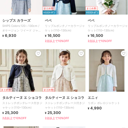
まとめ割
まとめ割
¥500ｸｰﾎﾟﾝ
¥500ｸｰﾎﾟﾝ
シップス カラーズ
ベベ
ベベ
SHIPS Colors:120～130cm /
リップルポンチノーカラージャ
リップルポンチノーカラージャ
オケージョン ツイード ジャケ
ケット(110~130cm)
ケット(110~130cm)
ット
6,930
16,500
16,500
¥
¥
¥
2点以上で10%OFF
2点以上で10%OFF
まとめ割
まとめ割
タルティーヌ エ ショコラ
タルティーヌ エ ショコラ
エニィ
ストレッチポンチレース付きジ
ストレッチポンチレース付きジ
リボン ボレロジャケット
ャケット(110~130cm)
ャケット(110~130cm)
4,990
¥
25,300
25,300
¥
¥
2点以上で10%OFF
2点以上で10%OFF