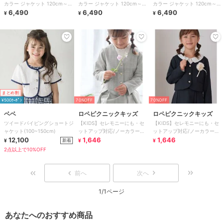
カラー ジャケット 120cm～
カラー ジャケット 120cm～
カラー ジャケット 120cm～
170cm
6,490
170cm
6,490
170cm
6,490
¥
¥
¥
まとめ割
¥500ｸｰﾎﾟﾝ
70%OFF
70%OFF
ベベ
ロペピクニックキッズ
ロペピクニックキッズ
ツイードパイピングショートジ
【KIDS】セレモニーにも・セ
【KIDS】セレモニーにも・セ
ャケット(100~150cm)
ットアップ対応/ノーカラージ
ットアップ対応/ノーカラージ
12,100
ャケット
1,646
ャケット
1,646
新着
¥
¥
¥
2点以上で10%OFF
前へ
次へ
1/1ページ
あなたへのおすすめ商品