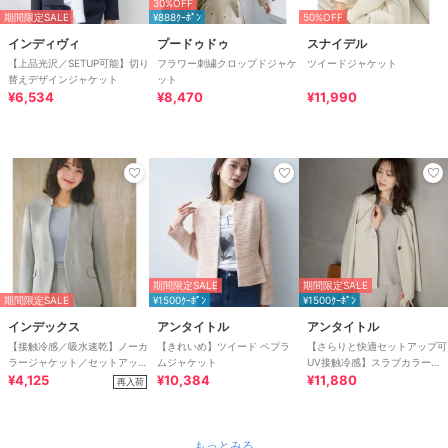
30%OFF
期間限定SALE
¥888ｸｰﾎﾟﾝ
50%OFF
インディヴィ
プードゥドゥ
スナイデル
【上品光沢／SETUP可能】切り
フラワー刺繍クロップドジャケ
ツイードジャケット
替えデザインジャケット
ット
¥6,534
¥8,470
¥11,990
期間限定SALE
期間限定SALE
期間限定SALE
¥1500ｸｰﾎﾟﾝ
¥1500ｸｰﾎﾟﾝ
インデックス
アンタイトル
アンタイトル
【接触冷感／吸水速乾】ノーカ
【きれいめ】ツイード ペプラ
【さらりと快適セットアップ可
ラージャケット／セットアップ
ムジャケット
UV接触冷感】スラブカラーレ
対応可《洗える／防シワ／スト
¥4,125
¥10,384
スジャケット
¥11,880
再入荷
レッチ》
もっとみる