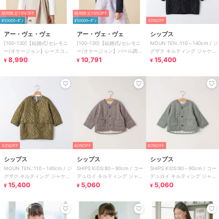
期間限定10%OFF
期間限定10%OFF
¥1000ｸｰﾎﾟﾝ
¥1000ｸｰﾎﾟﾝ
30%OFF
アー・ヴェ・ヴェ
アー・ヴェ・ヴェ
シップス
[100-130]【結婚式/セレモニ
[100-130]【結婚式/セレモニ
MOUN TEN.:110～140cm / ジ
ー/オケージョン】レースコー
ー/オケージョン】パール調衿
グザク キルティング ジャケッ
ド付ピケボレロ
8,990
付きボレロ
10,791
ト
15,400
¥
¥
¥
30%OFF
60%OFF
60%OFF
シップス
シップス
シップス
MOUN TEN.:110～140cm / ジ
SHIPS KIDS:80～90cm / コー
SHIPS KIDS:80～90cm / コー
グザク キルティング ジャケッ
デュロイ キルティング ジャケ
デュロイ キルティング ジャケ
ト
15,400
ット
5,060
ット
5,060
¥
¥
¥