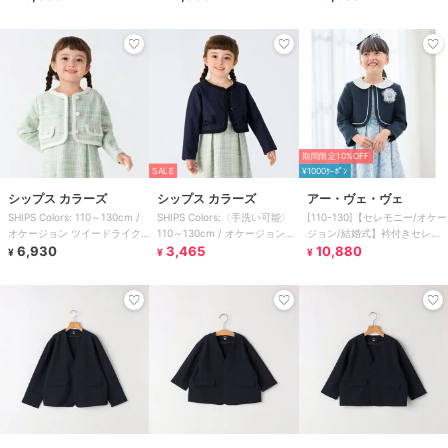
期間限定10%OFF
SALE
¥1000ｸｰﾎﾟﾝ
シップス カラーズ
シップス カラーズ
アー・ヴェ・ヴェ
SHIPS Colors: 110～130cm /
SHIPS Colors:〈手洗い可能〉
[110-130]【セレモニー/オケー
オケージョン ツイードライク
110～130cm / オケージョン
ジョン/結婚式】衿付きセレモ
ジャケット
6,930
TR ジャケット
3,465
ニーボレロ
10,880
¥
¥
¥