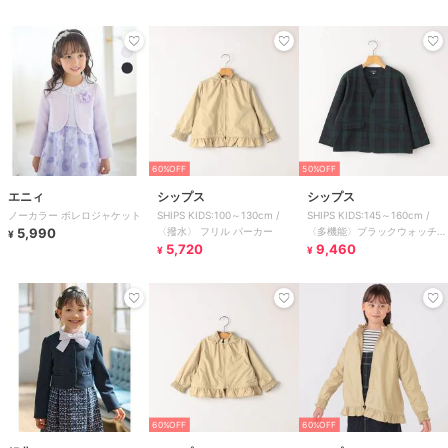
60%OFF
50%OFF
エニィ
シップス
シップス
ノーカラー ボレロジャケット
SHIPS KIDS:100～130cm /
SHIPS KIDS:145～160cm /
5,990
〈撥水〉 フリル パーカー
〈多機能〉ブラックウォッチ
¥
5,720
ノーラペル ジャケット
9,460
¥
¥
60%OFF
60%OFF