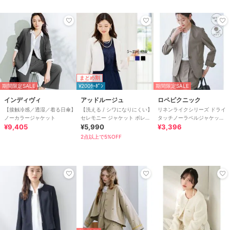
まとめ割
期間限定SALE
¥200ｸｰﾎﾟﾝ
期間限定SALE
インディヴィ
アッドルージュ
ロペピクニック
【接触冷感／透湿／着る日傘】
【洗える / シワになりにくい】
リネンライクシリーズ ドライ
ノーカラージャケット
セレモニー ジャケット ボレロ
タッチノーラペルジャケッ
¥9,405
結婚式 7号～23号
¥5,990
ト/UVカット
¥3,396
2点以上で5%OFF