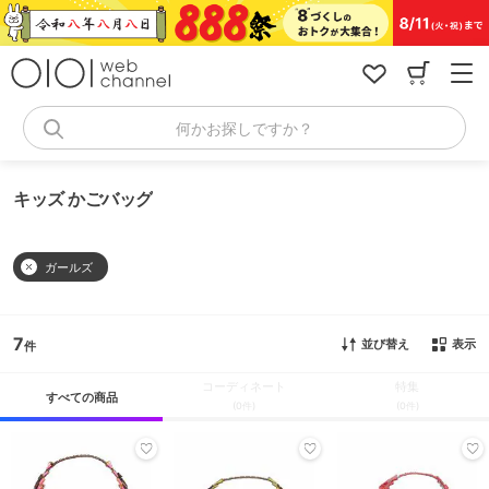
コ
ン
テ
ン
ツ
へ
何かお探しですか？
ス
キ
ッ
キッズ かごバッグ
プ
ガールズ
7
並び替え
表示
コーディネート
特集
すべての商品
(0件)
(0件)