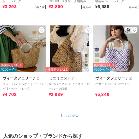
トートバッグ
COOCO メタリック柄編み ト
柄編み トートバッグ
¥3,293
ートバッグ Ａ４対応
¥3,850
¥6,589
再入荷
再入荷
再入荷
期間限定SALE
期間限定SALE
¥200ｸｰﾎﾟﾝ
期間限定SALE
¥200ｸｰﾎﾟﾝ
ヴィータフェリーチェ
ミニミニストア
ヴィータフェリーチェ
ウッドハンドルかごトートバッ
かごバッグ レディースストロ
パサールバッグフラワー
グ【aroco/アロコ】
ーバッグ軽量
¥4,702
¥2,889
¥5,346
もっとみる
人気のショップ・ブランドから探す