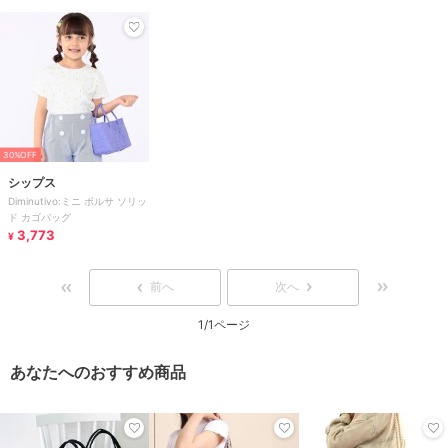
30%OFF
シップス
Diminutivo:ミニ ボルサ ソリッ
ド カゴバッグ
3,773
¥
前へ
次へ
1/1ページ
あなたへのおすすめ商品