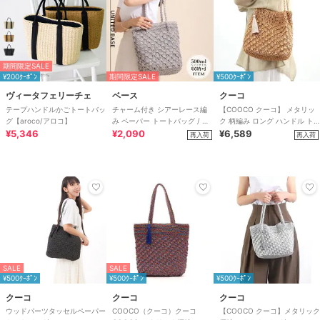
期間限定SALE
¥200ｸｰﾎﾟﾝ
期間限定SALE
¥500ｸｰﾎﾟﾝ
ヴィータフェリーチェ
ベース
クーコ
テープハンドルかごトートバッ
チャーム付き シアーレース編
【COOCO クーコ】 メタリッ
グ【aroco/アロコ】
み ペーパー トートバッグ / レ
ク 柄編み ロング ハンドル ト
¥5,346
ディース かごバッグ B5サイズ
¥2,090
ートバッグ かごバッグ
¥6,589
再入荷
再入荷
対応
SALE
SALE
¥500ｸｰﾎﾟﾝ
¥500ｸｰﾎﾟﾝ
¥500ｸｰﾎﾟﾝ
クーコ
クーコ
クーコ
ウッドパーツタッセルペーパー
COOCO（クーコ）クーコ
【COOCO クーコ】メタリック