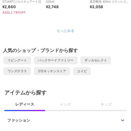
STUART(ジルスチュアート)】
320ml
真空断熱 400ml ステンレス
¥2,860
¥2,748
JDP-401
¥3,058
3点以上で8%OFF
もっとみる
人気のショップ・ブランドから探す
リビングート
バックヤードファミリー
ザッカセレクト
ワンズテラス
212キッチンストア
ユイビ
アイテムから探す
レディース
メンズ
キッズ
ファッション