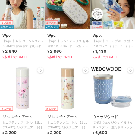
まとめ割
まとめ割
¥300ｸｰﾎﾟﾝ
¥300ｸｰﾎﾟﾝ
まとめ割
Wpc.
Wpc.
Wpc.
【Wpc.】水筒 ステンレスボト
【Wpc.】ランチボックス お弁
【Wpc.】フラップポーチ型ア
ル 450ml 保温 保冷 おしゃれ
当箱 1段 600ml ドーム型 レン
イスパック 保冷ポーチ 保冷剤
可愛い 北欧 レディース
2,640
ジ対応 食洗器対応 日本製
2,860
大判
1,430
¥
¥
¥
2点以上で10%OFF
2点以上で10%OFF
2点以上で10%OFF
まとめ割
まとめ割
ジル スチュアート
ジル スチュアート
ウェッジウッド
ミニステンレスボトル 【JILL
ミニステンレスボトル 【JILL
[公式] ウェッジウッド ルネッ
STUART(ジルスチュアート)】
STUART(ジルスチュアート)】
サンスブルー 蓋付ドリンクタ
2,200
2,200
ンブラー
6,600
¥
¥
¥