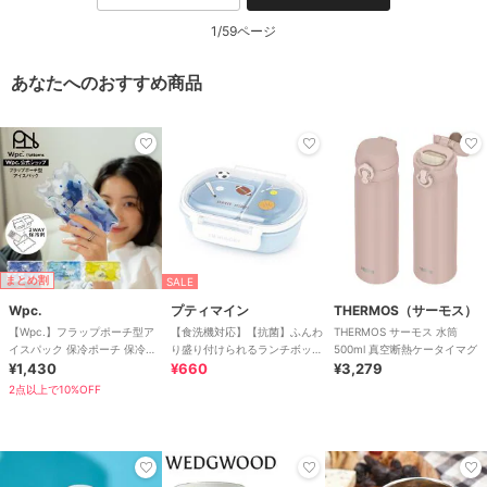
1/59ページ
あなたへのおすすめ商品
まとめ割
SALE
Wpc.
プティマイン
THERMOS（サーモス）
【Wpc.】フラップポーチ型ア
【食洗機対応】【抗菌】ふんわ
THERMOS サーモス 水筒
イスパック 保冷ポーチ 保冷剤
り盛り付けられるランチボック
500ml 真空断熱ケータイマグ
大判
¥1,430
ス
¥660
¥3,279
2点以上で10%OFF