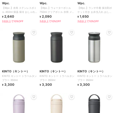
Wpc.
Wpc.
Wpc.
【Wpc.】水筒 ステンレスボト
【Wpc.】ウォーターボトル
【Wpc.】ランチ巾着 保冷剤ポ
ル 450ml 保温 保冷 おしゃれ
750ml クリアボトル 水筒 メモ
ケット付き お弁当入れ おしゃ
可愛い 北欧 レディース
2,640
リ付き 大容量 オフィス ジム
2,090
れ はっ水加工 お弁当袋 レディ
1,650
¥
¥
¥
ース
2点以上で10%OFF
2点以上で10%OFF
2点以上で10%OFF
KINTO（キントー）
KINTO（キントー）
KINTO（キントー）
KINTO キントー トラベルタン
KINTO キントー トラベルタン
KINTO キントー トラベルタン
ブラー 350ml
ブラー 350ml
ブラー 350ml
3,300
3,300
3,300
¥
¥
¥