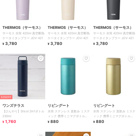
THERMOS（サーモス）
THERMOS（サーモス）
THERMOS（サーモス）
サーモス 水筒 420ml 真空断熱
サーモス 水筒 420ml 真空断熱
サーモス 水筒 420ml 真空断熱
ケータイタンブラー JOV-421
ケータイタンブラー JOV-421
ケータイタンブラー JOV-421
3,780
3,780
3,780
¥
¥
¥
50%OFF
ワンズテラス
リビングート
リビングート
【ひんやり】Sticol 2in1ボトル
水筒 ステンレス 直飲み ミステ
水筒 ステンレス 直飲み ミステ
230ml
ィック 携帯ミニマグボトル
ィック 携帯ミニマグボトル
1,760
220ml 軽量
880
220ml 軽量
880
¥
¥
¥