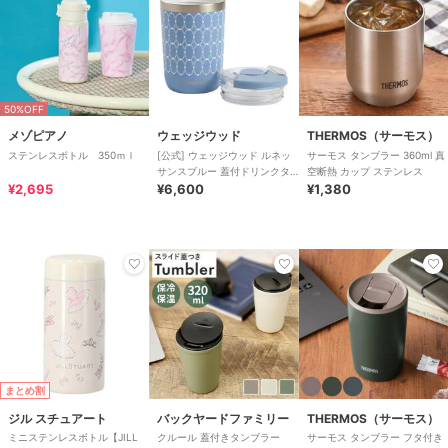
50%OFF
メゾピアノ
ウェッジウッド
THERMOS（サーモス）
ステンレスボトル 350ｍｌ
[公式] ウェッジウッド ルネッ
サーモス タンブラー 360ml 真
サンスブルー 蓋付ドリンクタ
空断熱 カップ ステンレス
¥2,695
ンブラー
¥6,600
¥1,380
まとめ割
ジル スチュアート
バックヤードファミリー
THERMOS（サーモス）
ミニステンレスボトル【JILL
クルール 蓋付きタンブラー
サーモス タンブラー フタ付き