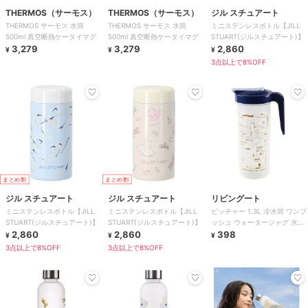
THERMOS（サーモス）
THERMOS（サーモス）
ジル スチュアート
THERMOS サーモス 水筒
THERMOS サーモス 水筒
ミニステンレスボトル【JILL
500ml 真空断熱ケータイマグ
500ml 真空断熱ケータイマグ
STUART(ジルスチュアート)】
3,279
3,279
2,860
¥
¥
¥
3点以上で8%OFF
まとめ割
まとめ割
ジル スチュアート
ジル スチュアート
リビングート
ミニステンレスボトル【JILL
ミニステンレスボトル【JILL
ピッチャー 1.3L 冷水筒 ワンプ
STUART(ジルスチュアート)】
STUART(ジルスチュアート)】
ッシュ ウォータージャグ 水差
2,860
2,860
し プラスチック製
398
¥
¥
¥
3点以上で8%OFF
3点以上で8%OFF