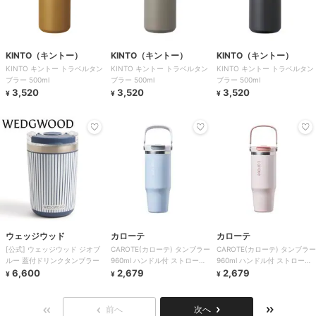
KINTO（キントー）
KINTO（キントー）
KINTO（キントー）
KINTO キントー トラベルタン
KINTO キントー トラベルタン
KINTO キントー トラベルタン
ブラー 500ml
ブラー 500ml
ブラー 500ml
3,520
3,520
3,520
¥
¥
¥
ウェッジウッド
カローテ
カローテ
[公式] ウェッジウッド ジオブ
CAROTE(カローテ) タンブラー
CAROTE(カローテ) タンブラー
ルー 蓋付ドリンクタンブラー
960ml ハンドル付 ストロー
960ml ハンドル付 ストロー
6,600
CatchHandle
2,679
CatchHandle
2,679
¥
¥
¥
前へ
次へ