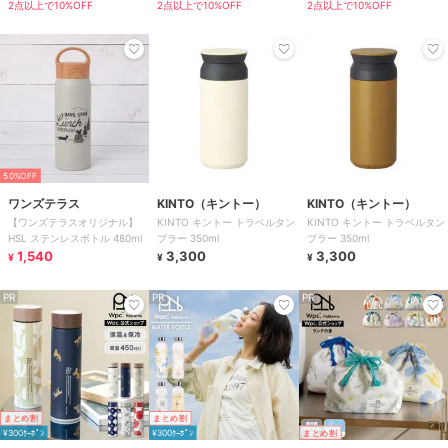
2点以上で10%OFF
2点以上で10%OFF
2点以上で10%OFF
50%OFF
ワンズテラス
KINTO（キントー）
KINTO（キントー）
【ワンズテラスオリジナル】
KINTO キントー トラベルタン
KINTO キントー トラベルタン
HSL ステンレスボトル 480ml
ブラー 350ml
ブラー 350ml
1,540
3,300
3,300
¥
¥
¥
PR
PR
PR
まとめ割
まとめ割
¥300ｸｰﾎﾟﾝ
¥300ｸｰﾎﾟﾝ
まとめ割