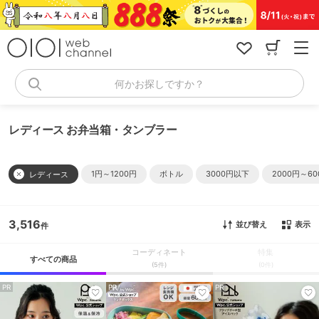
コ
ン
テ
ン
ツ
へ
何かお探しですか？
ス
キ
ッ
レディース お弁当箱・タンブラー
プ
1円～1200円
ボトル
3000円以下
2000円～60
レディース
3,516
並び替え
表示
コーディネート
特集
すべての商品
(5件)
(0件)
PR
PR
PR