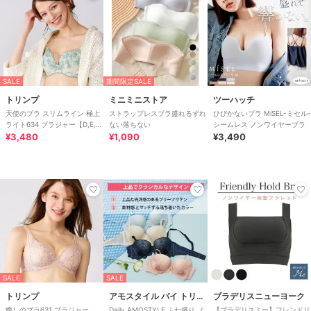
SALE
期間限定SALE
トリンプ
ミニミニストア
ツーハッチ
天使のブラ スリムライン 極上
ストラップレスブラ盛れるずれ
ひびかないブラ MiSEL-ミセル-
ライト634 ブラジャー【D,E,F
ない落ちない
シームレス ノンワイヤーブラ
カップ】
¥3,480
¥1,090
¥3,490
SALE
SALE
トリンプ
アモスタイル バイ トリンプ
ブラデリスニューヨーク
癒しのブラ631 ブラジャー
Daily AMOSTYLE ふわ盛り ノ
【ブラデリスミー】フレンドリ