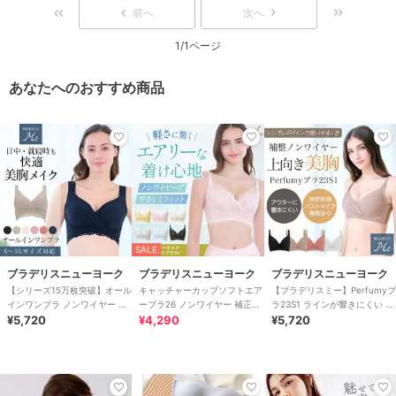
前へ
次へ
1/1ページ
あなたへのおすすめ商品
SALE
ブラデリスニューヨーク
ブラデリスニューヨーク
ブラデリスニューヨーク
【シリーズ15万枚突破】オール
キャッチャーカップソフトエア
【ブラデリスミー】Perfumyブ
インワンブラ ノンワイヤー 補
ーブラ26 ノンワイヤー 補正下
ラ23S1 ラインが響きにくい ノ
正 ブラジャー ナイトブラ ブラ
¥5,720
着 補整 ブラデリス ブラレット
¥4,290
ンワイヤーブラ 補正下着
¥5,720
デリス