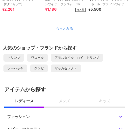
【D,E,Fカップ】
ンワイヤー ブラジャー 517
ーホールドブラ ノンワイヤー
¥2,261
【B,C,Dカップ】
¥1,186
補正ブラ 下着 レディース
¥5,500
再入荷
もっとみる
人気のショップ・ブランドから探す
トリンプ
ワコール
アモスタイル バイ トリンプ
ツーハッチ
グンゼ
ザッカセレクト
アイテムから探す
レディース
メンズ
キッズ
ファッション
ベビー・マタニティ