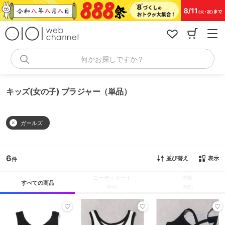
コ
ン
テ
ン
ツ
へ
何かお探しですか？
ス
キ
ッ
キッズ(女の子) ブラジャー（単品）
プ
ガールズ
6
並び替え
表示
コーディネート
特集
すべての商品
(0件)
(0件)