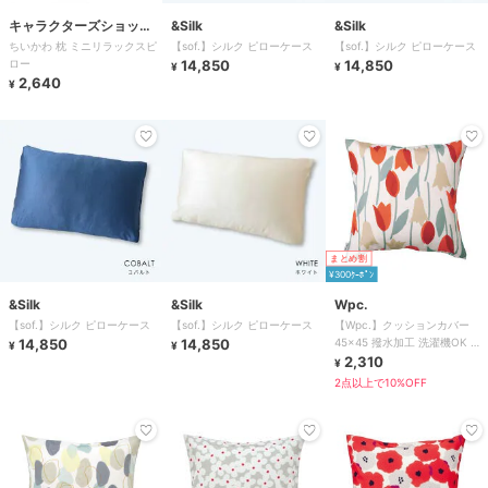
キャラクターズショッ
&Silk
&Silk
ちいかわ 枕 ミニリラックスピ
【sof.】シルク ピローケース
【sof.】シルク ピローケース
プ ラフラフ
ロー
14,850
14,850
¥
¥
2,640
¥
まとめ割
¥300ｸｰﾎﾟﾝ
&Silk
&Silk
Wpc.
【sof.】シルク ピローケース
【sof.】シルク ピローケース
【Wpc.】クッションカバー
14,850
14,850
45×45 撥水加工 洗濯機OK 北
¥
¥
欧柄 おしゃれ かわいい
2,310
¥
2点以上で10%OFF