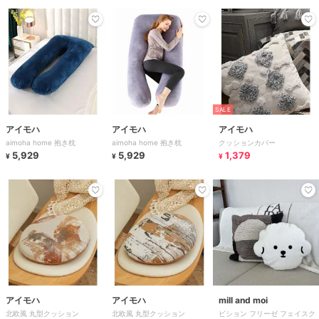
SALE
アイモハ
アイモハ
アイモハ
aimoha home 抱き枕
aimoha home 抱き枕
クッションカバー
5,929
5,929
1,379
¥
¥
¥
アイモハ
アイモハ
mill and moi
北欧風 丸型クッション
北欧風 丸型クッション
ビション フリーゼ フェイスク