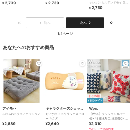
2,739
2,739
ッション ミルアンドモイ 韓国
¥
¥
推し活
2,750
¥
前へ
次へ
1/2ページ
あなたへのおすすめ商品
まとめ割
¥300ｸｰﾎﾟﾝ
アイモハ
キャラクターズショップ ラフラフ
Wpc.
ふわふわスクエアクッション
ちいかわ ミニリラックスピロ
【Wpc.】クッションカバー
ー うさぎ
45×45 撥水加工 洗濯機OK 北
¥2,689
¥2,640
欧柄 おしゃれ かわいい
¥2,310
2点以上で10%OFF