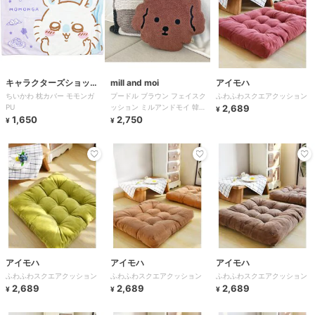
キャラクターズショッ
mill and moi
アイモハ
ちいかわ 枕カバー モモンガ
プードル ブラウン フェイスク
ふわふわスクエアクッション
プ ラフラフ
PU
ッション ミルアンドモイ 韓国
2,689
¥
1,650
推し活
2,750
¥
¥
アイモハ
アイモハ
アイモハ
ふわふわスクエアクッション
ふわふわスクエアクッション
ふわふわスクエアクッション
2,689
2,689
2,689
¥
¥
¥