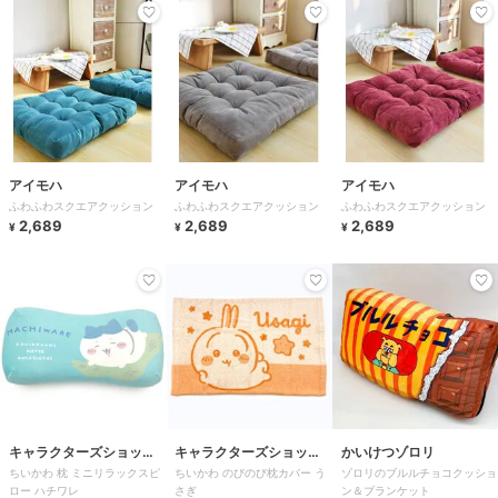
アイモハ
アイモハ
アイモハ
ふわふわスクエアクッション
ふわふわスクエアクッション
ふわふわスクエアクッション
2,689
2,689
2,689
¥
¥
¥
キャラクターズショッ
キャラクターズショッ
かいけつゾロリ
ちいかわ 枕 ミニリラックスピ
ちいかわ のびのび枕カバー う
ゾロリのブルルチョコクッショ
プ ラフラフ
プ ラフラフ
ロー ハチワレ
さぎ
ン＆ブランケット