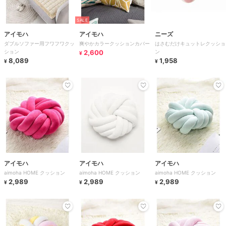
SALE
アイモハ
アイモハ
ニーズ
ダブルソファー用フワフワクッ
爽やかカラークッションカバー
はさむだけキュットレクッショ
ション
2,600
ン
¥
8,089
1,958
¥
¥
アイモハ
アイモハ
アイモハ
aimoha HOME クッション
aimoha HOME クッション
aimoha HOME クッション
2,989
2,989
2,989
¥
¥
¥