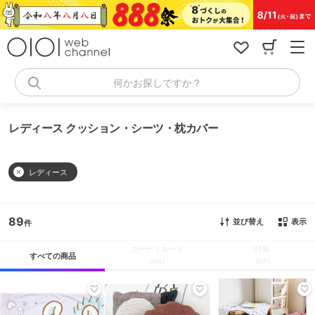
コ
ン
テ
ン
ツ
へ
何かお探しですか？
ス
キ
ッ
レディース クッション・シーツ・枕カバー
プ
レディース
89
並び替え
表示
コーディネート
特集
すべての商品
(0件)
(0件)