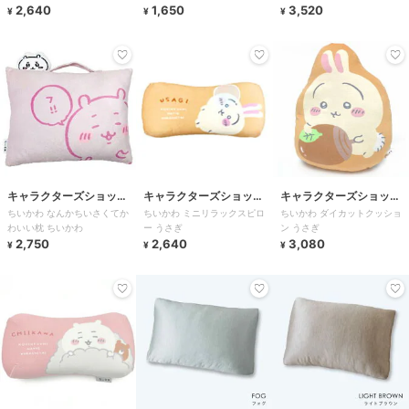
2,640
1,650
3,520
¥
¥
¥
キャラクターズショッ
キャラクターズショッ
キャラクターズショッ
ちいかわ なんかちいさくてか
ちいかわ ミニリラックスピロ
ちいかわ ダイカットクッショ
プ ラフラフ
プ ラフラフ
プ ラフラフ
わいい枕 ちいかわ
ー うさぎ
ン うさぎ
2,750
2,640
3,080
¥
¥
¥