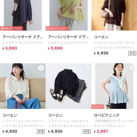
期間限定37%OFF
期間限定37%OFF
アーバンリサーチ ドアー
アーバンリサーチ ドアー
コーエン
レイヤードフレンチブラウス
レイヤードフレンチブラウス
シアーメッシュ フロッキース
ズ
ズ
5,890
5,890
トライプレギュラーカラーシャ
¥
¥
ツ
4,950
新着
¥
50%OFF
コーエン
コーエン
ロペピクニック
シアーメッシュ フロッキース
シアーメッシュ フロッキース
【WEB限定カラー】タックデ
トライプレギュラーカラーシャ
トライプレギュラーカラーシャ
ザインペプラムシャツ
ツ
4,950
ツ
4,950
2,997
新着
新着
¥
¥
¥