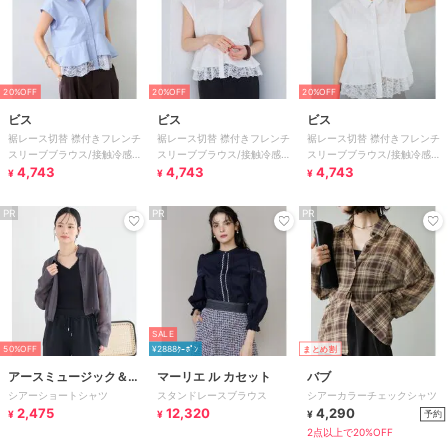
20%OFF
20%OFF
20%OFF
ビス
ビス
ビス
裾レース切替 襟付きフレンチ
裾レース切替 襟付きフレンチ
裾レース切替 襟付きフレンチ
スリーブブラウス/接触冷感・
スリーブブラウス/接触冷感・
スリーブブラウス/接触冷感・
イージーケア
4,743
イージーケア
4,743
イージーケア
4,743
¥
¥
¥
PR
PR
PR
SALE
50%OFF
¥2888ｸｰﾎﾟﾝ
まとめ割
アースミュージック＆エ
マーリエ ル カセット
バブ
シアーショートシャツ
スタンドレースブラウス
シアーカラーチェックシャツ
コロジー
2,475
12,320
4,290
予約
¥
¥
¥
2点以上で20%OFF