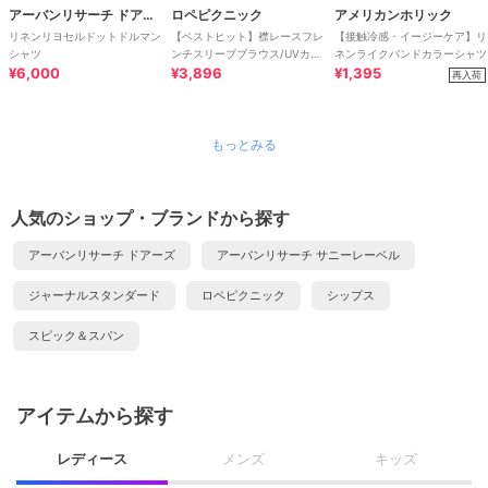
アーバンリサーチ ドアーズ
ロペピクニック
アメリカンホリック
リネンリヨセルドットドルマン
【ベストヒット】襟レースフレ
【接触冷感・イージーケア】リ
シャツ
ンチスリーブブラウス/UVカッ
ネンライクバンドカラーシャツ
¥6,000
ト
¥3,896
¥1,395
再入荷
もっとみる
人気のショップ・ブランドから探す
アーバンリサーチ ドアーズ
アーバンリサーチ サニーレーベル
ジャーナルスタンダード
ロペピクニック
シップス
スピック＆スパン
アイテムから探す
レディース
メンズ
キッズ