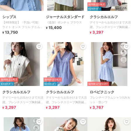
期間限定SALE
¥200ｸｰﾎﾟﾝ
シップス
ジャーナルスタンダード
クラシカルエルフ
【WEB限定】〈手洗い可能〉
《追加》ポンチョ ブラウス
デイリーからお出かけまで大活
ライト オンス フリル デニム
15,400
躍。フレンチスリーブ胸刺繍ギ
¥
半袖 シャツ
13,750
ャザーシャツ
3,297
¥
¥
期間限定SALE
期間限定SALE
¥200ｸｰﾎﾟﾝ
¥200ｸｰﾎﾟﾝ
期間限定16%OFF
クラシカルエルフ
クラシカルエルフ
ロペピクニック
デイリーからお出かけまで大活
デイリーからお出かけまで大活
フレンチペプラムシャツ/UVカ
躍。フレンチスリーブ胸刺繍ギ
躍。フレンチスリーブ胸刺繍ギ
ット・防シワ
ャザーシャツ
3,297
ャザーシャツ
3,297
3,767
¥
¥
¥