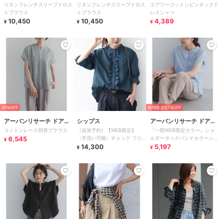
リネンフレンチスリーブドロス
リネンフレンチスリーブドロス
エアリーコットンピンタックド
ズ
ズ
レーベル
トブラウス
トブラウス
レスシャツ
10,450
10,450
4,389
¥
¥
¥
30%OFF
期間限定37%OFF
アーバンリサーチ ドアー
シップス
アーバンリサーチ ドアー
コットンレース切替ブラウス
《追加予約》【WEB限定】
『一部WEB限定カラー』ショ
ズ
ズ
6,545
〈手洗い可能〉チェック フリ
ルダータックバンドカラーシャ
¥
ル ロングスリーブ シャツ（グ
14,300
ツ
5,197
¥
¥
リーン）