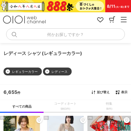
コ
ン
テ
ン
ツ
へ
何かお探しですか？
ス
キ
ッ
レディース シャツ (レギュラーカラー)
プ
レギュラーカラー
レディース
6,655
並び替え
表示
コーディネート
特集
すべての商品
(863件)
(6件)
PR
PR
PR