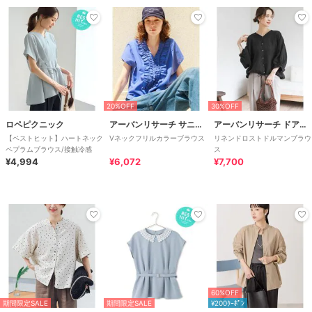
20%OFF
30%OFF
ロペピクニック
アーバンリサーチ サニーレーベル
アーバンリサーチ ドアーズ
【ベストヒット】ハートネック
Vネックフリルカラーブラウス
リネンドロストドルマンブラウ
ペプラムブラウス/接触冷感
ス
¥4,994
¥6,072
¥7,700
60%OFF
期間限定SALE
期間限定SALE
¥200ｸｰﾎﾟﾝ