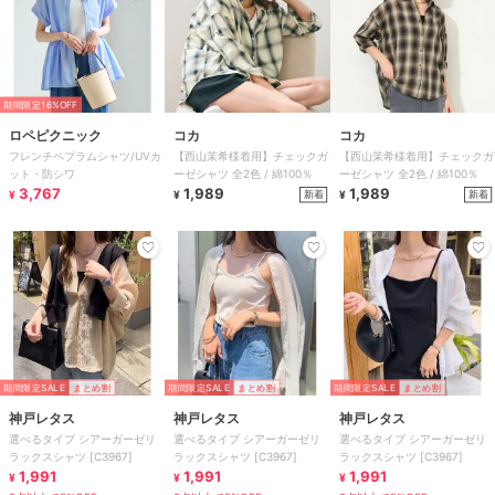
期間限定16%OFF
ロペピクニック
コカ
コカ
フレンチペプラムシャツ/UVカ
【西山茉希様着用】チェックガ
【西山茉希様着用】チェックガ
ット・防シワ
ーゼシャツ 全2色 / 綿100％
ーゼシャツ 全2色 / 綿100％
3,767
1,989
1,989
新着
新着
¥
¥
¥
期間限定SALE
まとめ割
期間限定SALE
まとめ割
期間限定SALE
まとめ割
神戸レタス
神戸レタス
神戸レタス
選べるタイプ シアーガーゼリ
選べるタイプ シアーガーゼリ
選べるタイプ シアーガーゼリ
ラックスシャツ [C3967]
ラックスシャツ [C3967]
ラックスシャツ [C3967]
1,991
1,991
1,991
¥
¥
¥