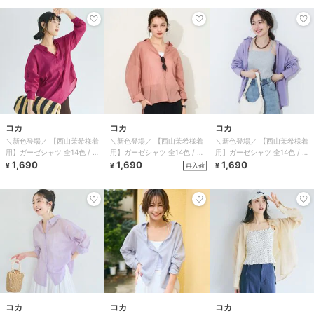
コカ
コカ
コカ
＼新色登場／ 【西山茉希様着
＼新色登場／ 【西山茉希様着
＼新色登場／ 【西山茉希様着
用】ガーゼシャツ 全14色 / 冷
用】ガーゼシャツ 全14色 / 冷
用】ガーゼシャツ 全14色 / 冷
房対策
1,690
房対策
1,690
房対策
1,690
再入荷
¥
¥
¥
コカ
コカ
コカ