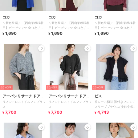
コカ
コカ
コカ
＼新色登場／ 【西山茉希様着
＼新色登場／ 【西山茉希様着
＼新色登場／ 【西山茉希様着
用】ガーゼシャツ 全14色 / 冷
用】ガーゼシャツ 全14色 / 冷
用】ガーゼシャツ 全14色 / 冷
房対策
1,690
房対策
1,690
房対策
1,690
¥
¥
¥
30%OFF
30%OFF
20%OFF
アーバンリサーチ ドアー
アーバンリサーチ ドアー
ビス
リネンドロストドルマンブラウ
リネンドロストドルマンブラウ
裾レース切替 襟付きフレンチ
ズ
ズ
ス
ス
スリーブブラウス/接触冷感・
7,700
7,700
イージーケア
4,743
¥
¥
¥