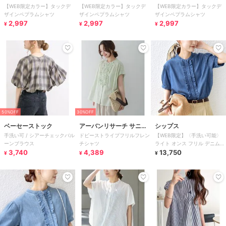
【WEB限定カラー】タックデ
【WEB限定カラー】タックデ
【WEB限定カラー】タックデ
ザインペプラムシャツ
ザインペプラムシャツ
ザインペプラムシャツ
2,997
2,997
2,997
¥
¥
¥
50%OFF
30%OFF
ベーセーストック
アーバンリサーチ サニー
シップス
手洗い可 / シアーチェックバル
ドビーストライプフリルフレン
【WEB限定】〈手洗い可能〉
レーベル
ーンブラウス
チシャツ
ライト オンス フリル デニム
3,740
4,389
半袖 シャツ
13,750
¥
¥
¥