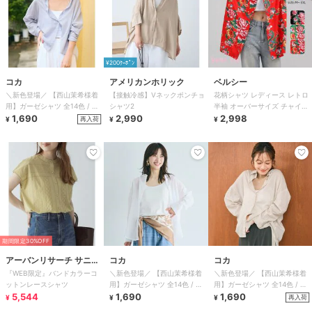
¥200ｸｰﾎﾟﾝ
コカ
アメリカンホリック
ベルシー
＼新色登場／ 【西山茉希様着
【接触冷感】Vネックポンチョ
花柄シャツ レディース レトロ
用】ガーゼシャツ 全14色 / 冷
シャツ2
半袖 オーバーサイズ チャイナ
房対策
1,690
2,990
3色 M-3XL
2,998
再入荷
¥
¥
¥
期間限定30%OFF
アーバンリサーチ サニー
コカ
コカ
『WEB限定』バンドカラーコ
＼新色登場／ 【西山茉希様着
＼新色登場／ 【西山茉希様着
レーベル
ットンレースシャツ
用】ガーゼシャツ 全14色 / 冷
用】ガーゼシャツ 全14色 / 冷
5,544
房対策
1,690
房対策
1,690
再入荷
¥
¥
¥