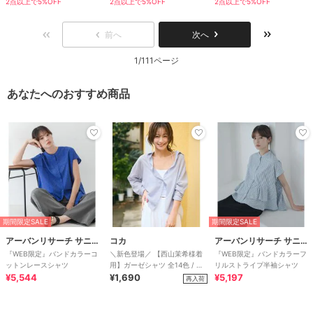
2点以上で5%OFF
2点以上で5%OFF
2点以上で5%OFF
前へ
次へ
1/111ページ
あなたへのおすすめ商品
期間限定SALE
期間限定SALE
アーバンリサーチ サニーレーベル
コカ
アーバンリサーチ サニーレーベル
『WEB限定』バンドカラーコ
＼新色登場／ 【西山茉希様着
『WEB限定』バンドカラーフ
ットンレースシャツ
用】ガーゼシャツ 全14色 / 冷
リルストライプ半袖シャツ
¥5,544
房対策
¥1,690
¥5,197
再入荷