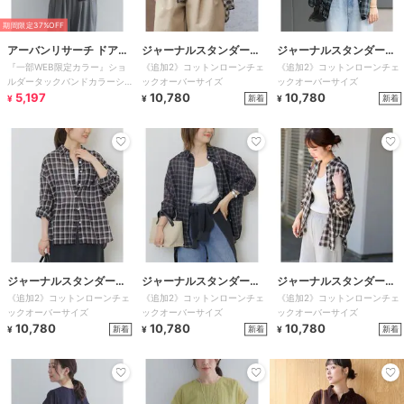
期間限定37%OFF
アーバンリサーチ ドアー
ジャーナルスタンダード
ジャーナルスタンダード
『一部WEB限定カラー』ショ
《追加2》コットンローンチェ
《追加2》コットンローンチェ
ズ
レリューム
レリューム
ルダータックバンドカラーシャ
ックオーバーサイズ
ックオーバーサイズ
ツ
5,197
10,780
10,780
新着
新着
¥
¥
¥
ジャーナルスタンダード
ジャーナルスタンダード
ジャーナルスタンダード
《追加2》コットンローンチェ
《追加2》コットンローンチェ
《追加2》コットンローンチェ
レリューム
レリューム
レリューム
ックオーバーサイズ
ックオーバーサイズ
ックオーバーサイズ
10,780
10,780
10,780
新着
新着
新着
¥
¥
¥