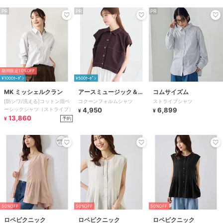
PR
PR
PR
期間限定10%OFF
¥1000ｸｰﾎﾟﾝ
¥500ｸｰﾎﾟﾝ
MK ミッシェルクラン
アースミュージック＆エ
コムサイズム
[防シワ/洗える]コットン混ベ
コクーンフォルムシャツ
ストライプシャツ
コロジー
ーシックシャツ（ストライプ）
4,950
6,899
¥
¥
13,860
予約
¥
50%OFF
50%OFF
50%OFF
ロペピクニック
ロペピクニック
ロペピクニック