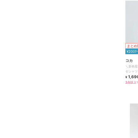
まとめ
¥200ｸ
コカ
＼新色登
ゼシャツ 
1,69
¥
2点以上で