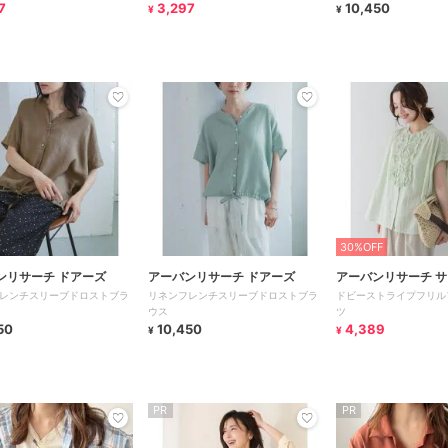
7
3,297
10,450
¥
¥
30%OFF
ンリサーチ ドアーズ
アーバンリサーチ ドアーズ
アーバンリサーチ 
レンチスリーブドロストブラ
リネンフレンチスリーブドロストブラ
ドビーストライプフリル
ル
ウス
ツ
50
10,450
4,389
¥
¥
PR
PR