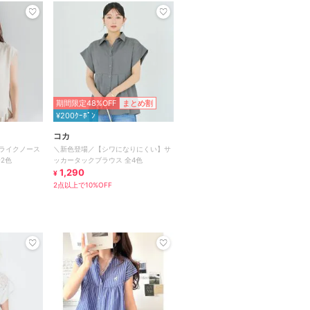
期間限定48%OFF
まとめ割
¥200ｸｰﾎﾟﾝ
コカ
ライクノース
＼新色登場／【シワになりにくい】サ
2色
ッカータックブラウス 全4色
1,290
¥
2点以上で10%OFF