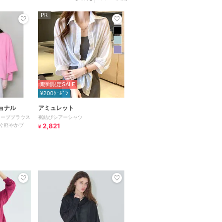
PR
期間限定SALE
¥200ｸｰﾎﾟﾝ
ョナル
アミュレット
リーブブラウス
裾結びシアーシャツ
ぐ軽やかブ
2,821
¥