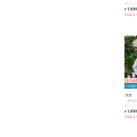
ゼシャツ 
1,69
¥
2点以上で
まとめ
¥200ｸ
コカ
＼新色登
ゼシャツ 
1,69
¥
2点以上で