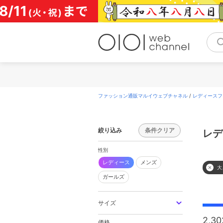
コ
ン
テ
ン
ツ
へ
ス
キ
ッ
プ
ファッション通販マルイウェブチャネル
/
レディースフ
絞り込み
条件クリア
レデ
性別
レディース
メンズ
大
ガールズ
サイズ
2,30
価格