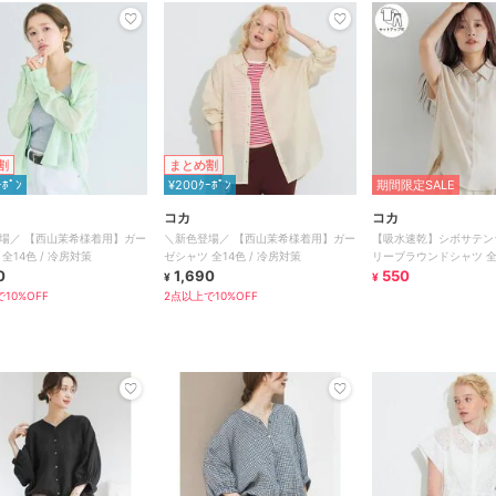
割
まとめ割
ｰﾎﾟﾝ
¥200ｸｰﾎﾟﾝ
期間限定SALE
コカ
コカ
場／ 【西山茉希様着用】ガー
＼新色登場／ 【西山茉希様着用】ガー
【吸水速乾】シボサテン
全14色 / 冷房対策
ゼシャツ 全14色 / 冷房対策
リーブラウンドシャツ 全
0
1,690
550
¥
¥
10%OFF
2点以上で10%OFF