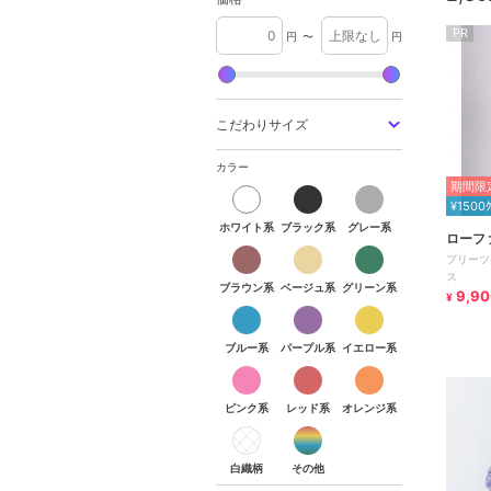
PR
円
〜
円
こだわりサイズ
カラー
期間限定
¥1500
ホワイト系
ブラック系
グレー系
ローフ
プリーツ
ス
ブラウン系
ベージュ系
グリーン系
9,90
¥
ブルー系
パープル系
イエロー系
ピンク系
レッド系
オレンジ系
白織柄
その他