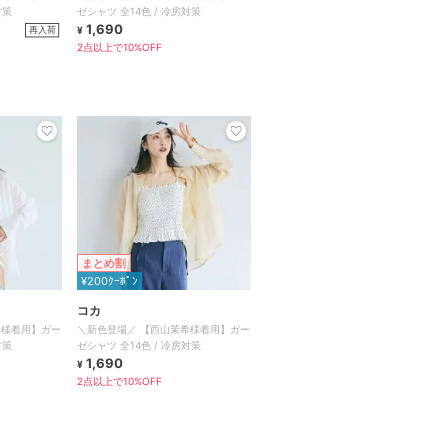
対策
ゼシャツ 全14色 / 冷房対策
1,690
再入荷
¥
2点以上で10%OFF
まとめ割
¥200ｸｰﾎﾟﾝ
コカ
希様着用】ガー
＼新色登場／ 【西山茉希様着用】ガー
対策
ゼシャツ 全14色 / 冷房対策
1,690
¥
2点以上で10%OFF