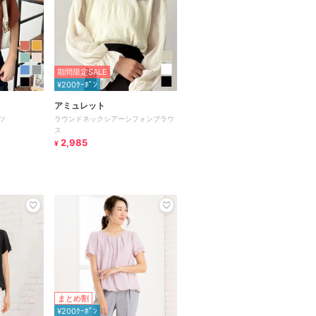
期間限定SALE
¥200ｸｰﾎﾟﾝ
アミュレット
ツ
ラウンドネックシアーシフォンブラウ
ス
2,985
¥
まとめ割
¥200ｸｰﾎﾟﾝ