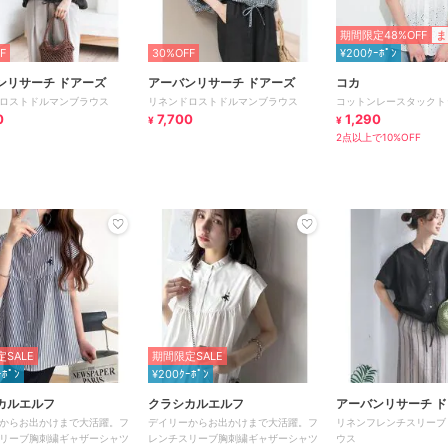
期間限定48%OFF
ま
F
30%OFF
¥200ｸｰﾎﾟﾝ
ンリサーチ ドアーズ
アーバンリサーチ ドアーズ
コカ
ロストドルマンブラウス
リネンドロストドルマンブラウス
コットンレースタックト
0
7,700
1,290
¥
¥
2点以上で10%OFF
SALE
期間限定SALE
ｰﾎﾟﾝ
¥200ｸｰﾎﾟﾝ
カルエルフ
クラシカルエルフ
アーバンリサーチ 
からお出かけまで大活躍。フ
デイリーからお出かけまで大活躍。フ
リネンフレンチスリーブ
リーブ胸刺繍ギャザーシャツ
レンチスリーブ胸刺繍ギャザーシャツ
ウス