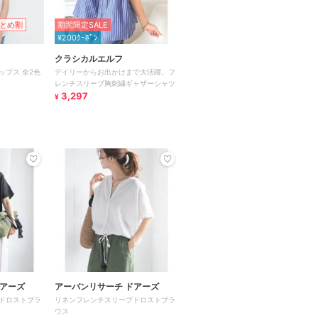
とめ割
期間限定SALE
¥200ｸｰﾎﾟﾝ
クラシカルエルフ
ップス 全2色
デイリーからお出かけまで大活躍。フ
レンチスリーブ胸刺繍ギャザーシャツ
3,297
¥
ドアーズ
アーバンリサーチ ドアーズ
ドロストブラ
リネンフレンチスリーブドロストブラ
ウス