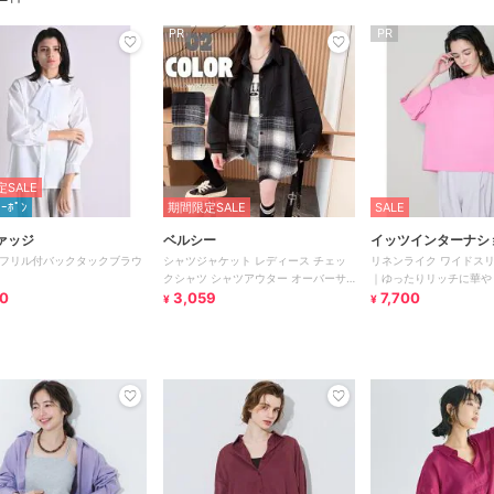
PR
PR
SALE
ｸｰﾎﾟﾝ
期間限定SALE
SALE
ァッジ
ベルシー
イッツインターナシ
フリル付バックタックブラウ
シャツジャケット レディース チェッ
リネンライク ワイドス
クシャツ シャツアウター オーバーサ
｜ゆったりリッチに華や
0
イズ 羽織り 大きいサイズ
3,059
7,700
¥
¥