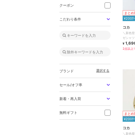
クーポン
まとめ
¥200ｸ
こだわり条件
コカ
＼新色登
ゼシャツ 
1,69
¥
2点以上で
選択する
ブランド
セール/オフ率
新着・再入荷
無料ギフト
まとめ
¥200ｸ
コカ
＼新色登