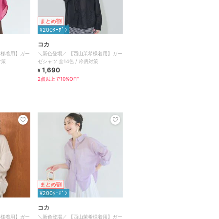
まとめ割
¥200ｸｰﾎﾟﾝ
コカ
希様着用】ガー
＼新色登場／ 【西山茉希様着用】ガー
対策
ゼシャツ 全14色 / 冷房対策
1,690
¥
2点以上で10%OFF
まとめ割
¥200ｸｰﾎﾟﾝ
コカ
希様着用】ガー
＼新色登場／ 【西山茉希様着用】ガー