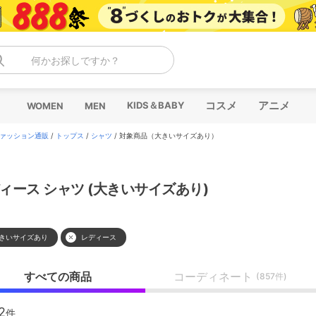
何かお探しですか？
コスメ
アニメ
KIDS＆BABY
WOMEN
MEN
ァッション通販
/
トップス
/
シャツ
/
対象商品（大きいサイズあり）
ィース シャツ (大きいサイズあり)
きいサイズあり
レディース
すべての商品
コーディネート
(857件)
2