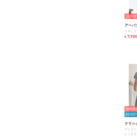
30%OF
アーバ
リネンド
7,70
¥
期間限定
¥200ｸ
クラシ
デイリー
レンチス