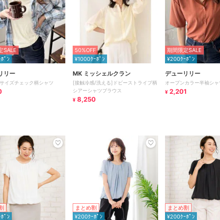
SALE
50%OFF
期間限定SALE
ｰﾎﾟﾝ
¥1000ｸｰﾎﾟﾝ
¥200ｸｰﾎﾟﾝ
リリー
MK ミッシェルクラン
デューリリー
サイズチェック柄シャツ
[接触冷感/洗える]ドビーストライプ柄
オープンカラー半袖シャ
0
シアーシャツブラウス
2,201
¥
8,250
¥
割
まとめ割
まとめ割
ｰﾎﾟﾝ
¥200ｸｰﾎﾟﾝ
¥200ｸｰﾎﾟﾝ