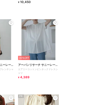
10,450
¥
30%OFF
サニーレーベ
アーバンリサーチ サニーレーベ
フレンチシャ
エアリーコットンピンタックドレスシ
ル
ャツ
4,389
¥
PR