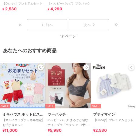
【Disney】プレミアムセット
【ハッピーバッグ】ブラパック
2,530
4,290
¥
¥
前へ
次へ
1/1ページ
あなたへのおすすめ商品
SALE
SALE
SALE
ミキハウス ホットビスケッツ
ツーハッチ
プティマイン
【マルイウェブチャネル限定】
ハッピーバッグ まるごと包む
【Disney】プレミアムセット
お泊まりセット
ナイトブラ「ラクシア」2枚セ
¥11,000
ット ツーハッチ
¥5,980
¥2,530