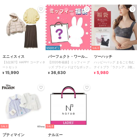
¥500ｸｰﾎﾟﾝ
SALE
エニィスィス
パーフェクト・ワール
ツーハッチ
【3点SET】HAPPY コーディネ
【2020冬福袋】ミッフィー グ
ハッピーバッグ まるごと包む
ド・トーキョー
ートセット
ッズ ブラインドはてなボック
ナイトブラ「ラクシア」2枚セ
15,990
ス
36,630
ット ツーハッチ
5,980
¥
¥
¥
SALE
SALE
プティマイン
ナルエー