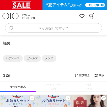
コ
ン
テ
ン
ツ
へ
何かお探しですか？
ス
キ
ッ
福袋
プ
レディース
ガールズ
メンズ
32
並び替え
表示
コーディネート
特集
すべての商品
(0件)
(0件)