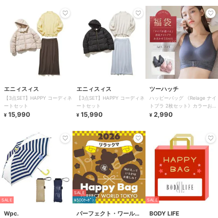
エニィスィス
エニィスィス
ツーハッチ
【3点SET】HAPPY コーディネ
【3点SET】HAPPY コーディネ
ハッピーバッグ 《Relage ナイ
ートセット
ートセット
トブラ 2枚セット》カラーおま
15,990
15,990
かせ ツーハッチ
2,990
¥
¥
¥
SALE
SALE
¥500ｸｰﾎﾟﾝ
SALE
Wpc.
パーフェクト・ワール
BODY LIFE