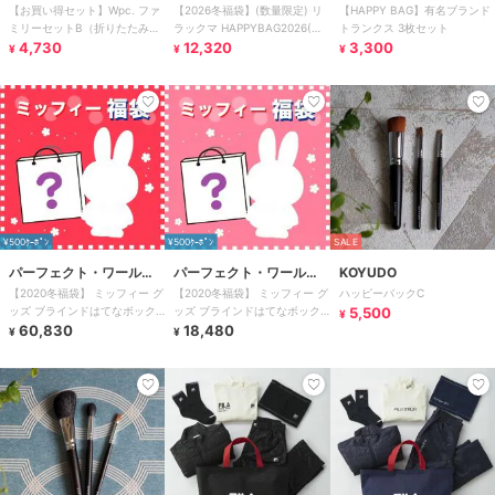
【お買い得セット】Wpc. ファ
【2026冬福袋】(数量限定) リ
【HAPPY BAG】有名ブランド
ド・トーキョー
ミリーセットB（折りたたみ雨
ラックマ HAPPYBAG2026(ハ
トランクス 3枚セット
4,730
傘×2本 / キッズ雨傘）
ッピーバッグ）
12,320
3,300
¥
¥
¥
¥500ｸｰﾎﾟﾝ
¥500ｸｰﾎﾟﾝ
SALE
パーフェクト・ワール
パーフェクト・ワール
KOYUDO
【2020冬福袋】 ミッフィー グ
【2020冬福袋】 ミッフィー グ
ハッピーバックC
ド・トーキョー
ド・トーキョー
ッズ ブラインドはてなボック
ッズ ブラインドはてなボック
5,500
¥
ス
60,830
ス
18,480
¥
¥