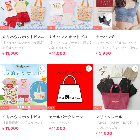
SALE
SALE
SALE
ミキハウス ホットビスケ
ミキハウス ホットビスケ
ツーハッチ
【マルイウェブチャネル限定】
【マルイウェブチャネル限定】
ハッピーバッグ まるごと包む
ッツ
ッツ
お泊まりセット
お泊まりセット
ナイトブラ「ラクシア」2枚セ
11,000
11,000
ット ツーハッチ
5,980
¥
¥
¥
SALE
SALE
SALE
ミキハウス ホットビスケ
カールパークレーン
マリ・クレール
【数量限定】お泊まりセット
ハッピーバック
【2026 HAPPY BAG】 マ
ッツ
11,000
11,000
リクレールゴルフ
¥
¥
11,000
¥