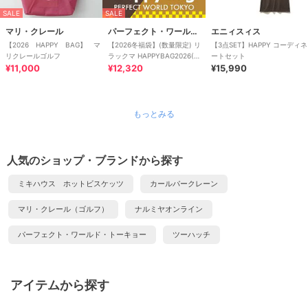
SALE
SALE
マリ・クレール
パーフェクト・ワールド・トーキョー
エニィスィス
【2026 HAPPY BAG】 マ
【2026冬福袋】(数量限定) リ
【3点SET】HAPPY コーディネ
リクレールゴルフ
ラックマ HAPPYBAG2026(ハ
ートセット
¥11,000
ッピーバッグ）
¥12,320
¥15,990
もっとみる
人気のショップ・ブランドから探す
ミキハウス ホットビスケッツ
カールパークレーン
マリ・クレール（ゴルフ）
ナルミヤオンライン
パーフェクト・ワールド・トーキョー
ツーハッチ
アイテムから探す