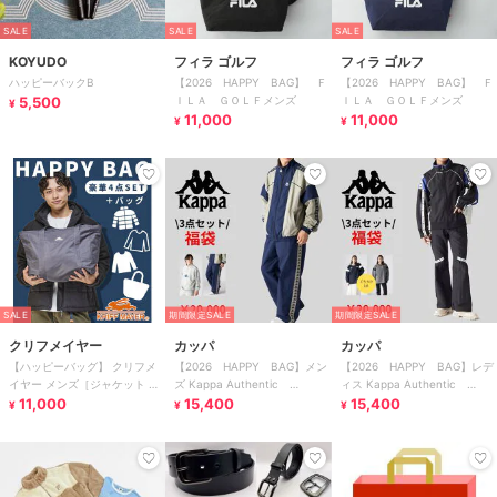
SALE
SALE
SALE
KOYUDO
フィラ ゴルフ
フィラ ゴルフ
ハッピーバックB
【2026 HAPPY BAG】 Ｆ
【2026 HAPPY BAG】 Ｆ
5,500
ＩＬＡ ＧＯＬＦメンズ
ＩＬＡ ＧＯＬＦメンズ
¥
11,000
11,000
¥
¥
SALE
期間限定SALE
期間限定SALE
クリフメイヤー
カッパ
カッパ
【ハッピーバッグ】 クリフメ
【2026 HAPPY BAG】メン
【2026 HAPPY BAG】レデ
イヤー メンズ［ジャケット ベ
ズ Kappa Authentic
ィス Kappa Authentic
スト スウェット 長袖Tシャツ
11,000
HAPPY BAG
15,400
HAPPY BAG
15,400
¥
¥
¥
豪華4点］