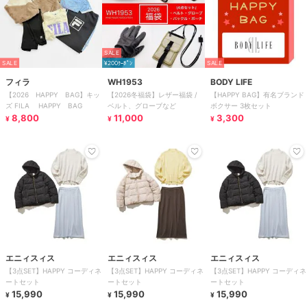
SALE
SALE
¥200ｸｰﾎﾟﾝ
SALE
フィラ
WH1953
BODY LIFE
【2026 HAPPY BAG】キッ
【2026冬福袋】レザー福袋 /
【HAPPY BAG】有名ブランド
ズ FILA HAPPY BAG
ベルト、グローブなど
ボクサー 3枚セット
8,800
11,000
3,300
¥
¥
¥
エニィスィス
エニィスィス
エニィスィス
【3点SET】HAPPY コーディネ
【3点SET】HAPPY コーディネ
【3点SET】HAPPY コーディネ
ートセット
ートセット
ートセット
15,990
15,990
15,990
¥
¥
¥